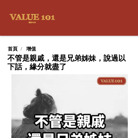
首頁
增值
不管是親戚，還是兄弟姊妹，說過以
下話，緣分就盡了