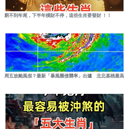
窮不到年尾，下半年橫財不停，這些生肖要發財 ！！
周五放颱風假？最新「暴風圈侵襲率」出爐 北北基桃最高