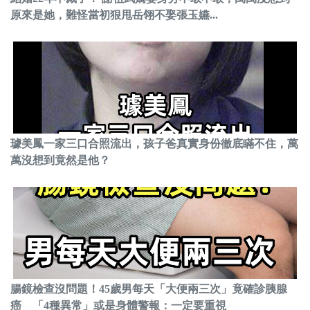
原來是她，難怪當初狠甩岳翎不娶張玉嬿...
璩美鳳一家三口合照流出，孩子爸真實身份徹底瞞不住，萬
萬沒想到竟然是他？
腸鏡檢查沒問題！45歲男每天「大便兩三次」竟確診胰腺
癌 「4種異常」或是身體警報：一定要重視