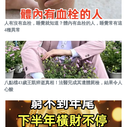
人有沒有血栓，睡覺就知道？體內有血栓的人，睡覺常有這
4種異常
八點檔43歲王凱猝逝真相！法醫完成其遺體屍檢，結果令人
心酸