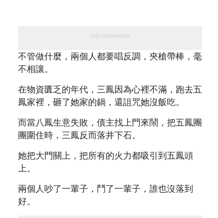
Advertisements
不管做什麼，兩個人都要唱反調，夾槍帶棒，毫
不相讓。
在物資匱乏的年代，三鳳因為心裡不滿，跑去五
鳳家裡，砸了她家的鍋，還詛咒她沒飯吃。
而當八鳳生意失敗，債主找上門來鬧，把五鳳團
團圍住時，三鳳反而落井下石。
她把大門關上，把所有的火力都吸引到五鳳頭
上。
兩個人吵了一輩子，鬥了一輩子，誰也沒落到
好。