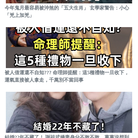
今年鬼月最容易被沖煞的「五大生肖」 玄學家警告：小心
「兇上加兇」
被人借運還不自知??? 命理師提醒：這5種禮物一旦收下，
運氣直接被人拿走，千萬別不當回事
結婚22年不藏了！ 謝祖武嬌妻身分不敢不敢，萬萬沒想到