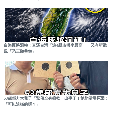
白海豚將迴轉！直逼台灣「這4縣市機率最高」 又有新颱
風「恐三颱共舞」
53歲郁方大兒子「驚傳全身癱軟」出事了！她崩潰曝原因：
「可以這樣的嗎？」