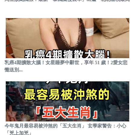
乳癌4期擴散大腦！女星睡夢中辭世，享年 51 歲！2愛女悲
慟送別...
今年鬼月最容易被沖煞的「五大生肖」 玄學家警告：小心
「兇上加兇」