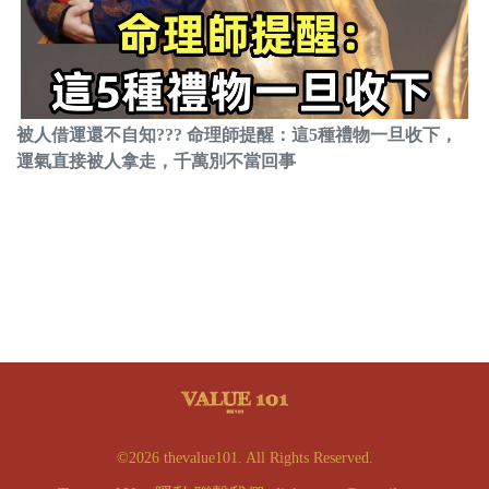
被人借運還不自知??? 命理師提醒：這5種禮物一旦收下，
運氣直接被人拿走，千萬別不當回事
©2026 thevalue101. All Rights Reserved.