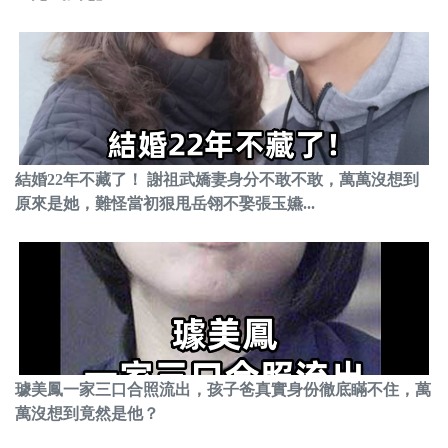
結婚22年不藏了！ 謝祖武嬌妻身分不敢不敢，萬萬沒想到
原來是她，難怪當初狠甩岳翎不娶張玉嬿...
璩美鳳一家三口合照流出，孩子爸真實身份徹底瞞不住，萬
萬沒想到竟然是他？