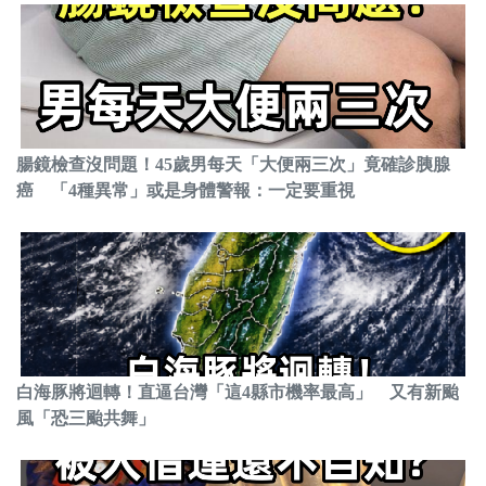
腸鏡檢查沒問題！45歲男每天「大便兩三次」竟確診胰腺
癌 「4種異常」或是身體警報：一定要重視
白海豚將迴轉！直逼台灣「這4縣市機率最高」 又有新颱
風「恐三颱共舞」