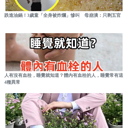
跌進油鍋！3歲童「全身被炸爛」慘叫 母崩潰：只剩五官
人有沒有血栓，睡覺就知道？體內有血栓的人，睡覺常有這
4種異常