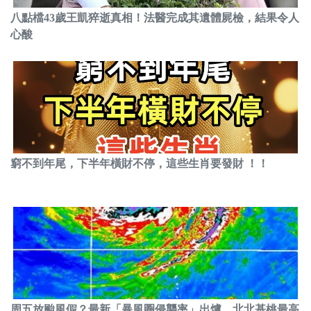
八點檔43歲王凱猝逝真相！法醫完成其遺體屍檢，結果令人
心酸
窮不到年尾，下半年橫財不停，這些生肖要發財 ！！
周五放颱風假？最新「暴風圈侵襲率」出爐 北北基桃最高