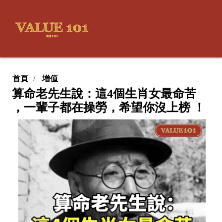
首頁
增值
算命老先生說：這4個生肖女最命苦
，一輩子都在操勞，希望你沒上榜 ！