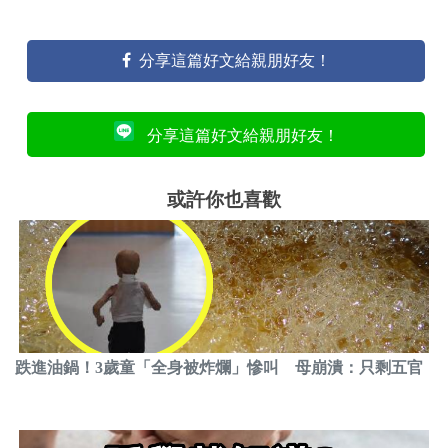
分享這篇好文給親朋好友！
分享這篇好文給親朋好友！
或許你也喜歡
跌進油鍋！3歲童「全身被炸爛」慘叫 母崩潰：只剩五官