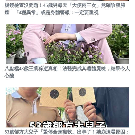
腸鏡檢查沒問題！45歲男每天「大便兩三次」竟確診胰腺
癌 「4種異常」或是身體警報：一定要重視
八點檔43歲王凱猝逝真相！法醫完成其遺體屍檢，結果令人
心酸
53歲郁方大兒子「驚傳全身癱軟」出事了！她崩潰曝原因：