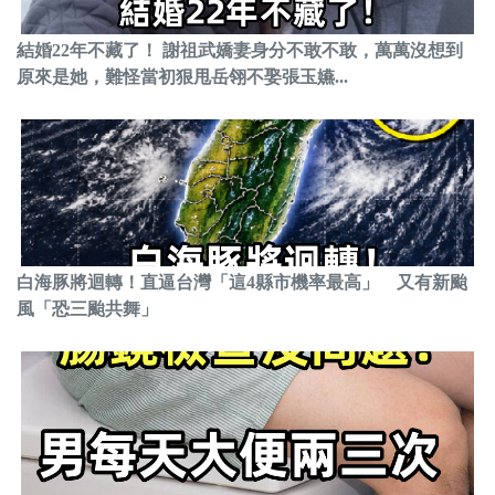
結婚22年不藏了！ 謝祖武嬌妻身分不敢不敢，萬萬沒想到
原來是她，難怪當初狠甩岳翎不娶張玉嬿...
白海豚將迴轉！直逼台灣「這4縣市機率最高」 又有新颱
風「恐三颱共舞」