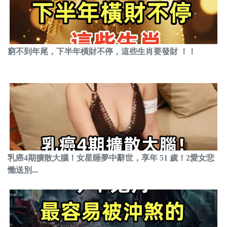
窮不到年尾，下半年橫財不停，這些生肖要發財 ！！
乳癌4期擴散大腦！女星睡夢中辭世，享年 51 歲！2愛女悲
慟送別...