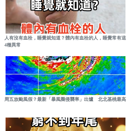
人有沒有血栓，睡覺就知道？體內有血栓的人，睡覺常有這
4種異常
周五放颱風假？最新「暴風圈侵襲率」出爐 北北基桃最高