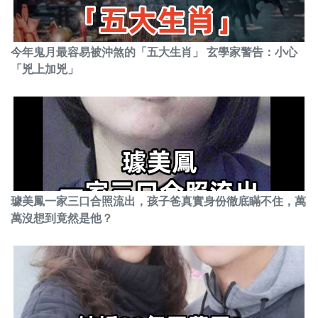
今年鬼月最容易被沖煞的「五大生肖」 玄學家警告：小心
「兇上加兇」
璩美鳳一家三口合照流出，孩子爸真實身份徹底瞞不住，萬
萬沒想到竟然是他？