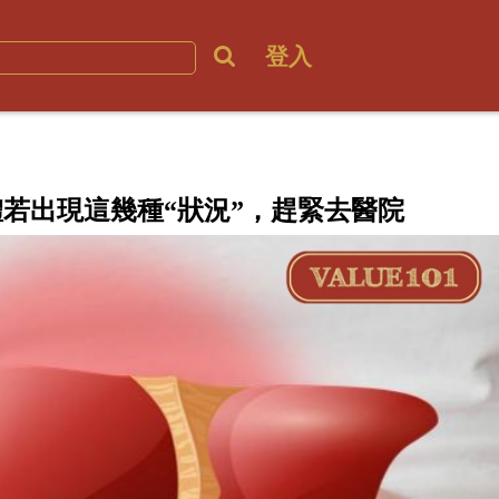
登入
體若出現這幾種“狀況”，趕緊去醫院