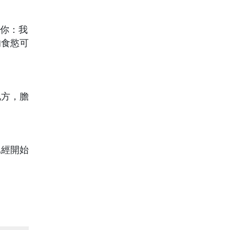
醒你：我
的食慾可
地方，膽
已經開始