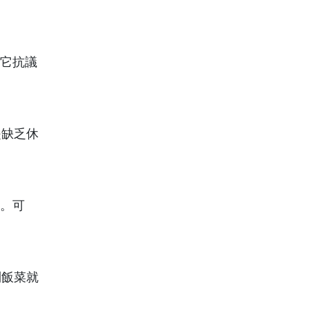
。它抗議
是缺乏休
力。可
到飯菜就