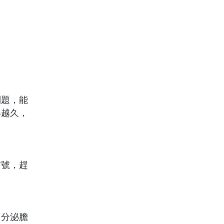
問題，能
得越久，
信號，趕
、分泌膽