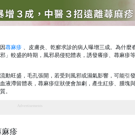
因
蕁麻疹
、皮膚炎、乾癬求診的病人曝增三成。為什麼
邪」較盛的時期，風邪易侵犯體表，誘發癢疹、蕁麻疹
流動旺盛，毛孔張開，若受到風邪或濕氣影響，可能引
血液滯留體表，蕁麻疹症狀便會加劇，產生紅疹、腫塊
質。
Advertisements
蕁麻疹