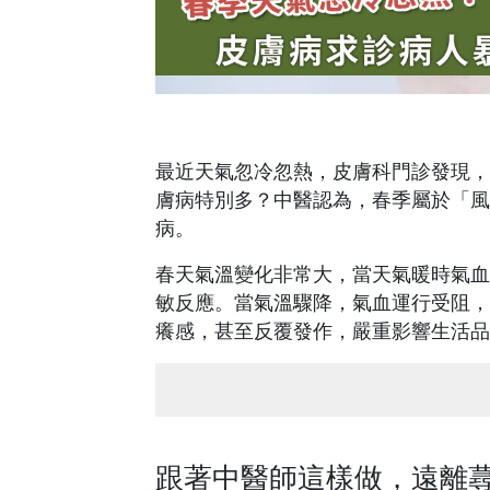
最近天氣忽冷忽熱，皮膚科門診發現，
膚病特別多？中醫認為，春季屬於「風
病。
春天氣溫變化非常大，當天氣暖時氣血
敏反應。當氣溫驟降，氣血運行受阻，
癢感，甚至反覆發作，嚴重影響生活品
跟著中醫師這樣做，遠離