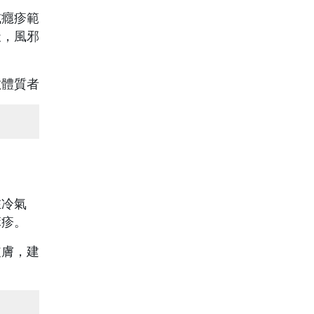
或癮疹範
天，風邪
敏體質者
在冷氣
麻疹。
皮膚，建