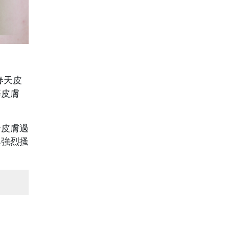
春天皮
等皮膚
發皮膚過
與強烈搔