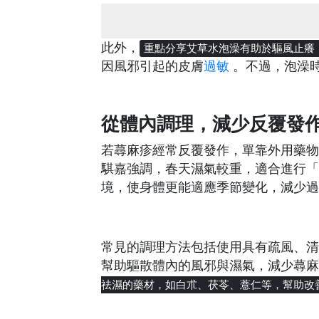
此外，
重點分享艾草水泡澡有助於驅風止癢
因風邪引起的皮膚
過敏
。不過，泡澡
從體內調理，減少反覆發
若蕁麻疹經常反覆發作，單靠外用藥物
騏嘉強調，春天濕氣較重，適合進行「
境，使身體更能適應季節變化，減少過
常見的調理方法包括使用具有疏風、清
幫助驅散體內的風邪與濕氣，減少蕁麻
祛濕的藥材，如白朮、茯苓、薏仁等，幫助改