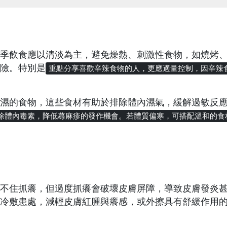
季飲食應以清淡為主，避免燥熱、刺激性食物，如燒烤
險。特別是
重點分享喜歡辛辣食物的人，更應適量控制，因辛辣
濕的食物，這些食材有助於排除體內濕氣，緩解過敏反
除體內毒素，降低蕁麻疹的發作機會。若體質偏寒，可搭配溫和的食
不住抓癢，但過度抓癢會破壞皮膚屏障，導致皮膚發炎
冷敷患處，減輕皮膚紅腫與癢感，或外擦具有舒緩作用