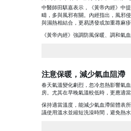
中醫師田騏嘉表示，《黃帝內經》中提
疇，多與風邪有關。內經指出，風邪侵
與濕熱相結合，更易誘發或加重蕁麻疹
《黃帝內經》強調防風保暖、調和氣血
注意保暖，減少氣血阻滯
春天氣溫變化劇烈，忽冷忽熱影響氣血
房。尤其在早晚氣溫較低時，更應適當
保持適當溫度，能減少氣血滯留體表所
議使用溫水並縮短洗澡時間，避免熱水