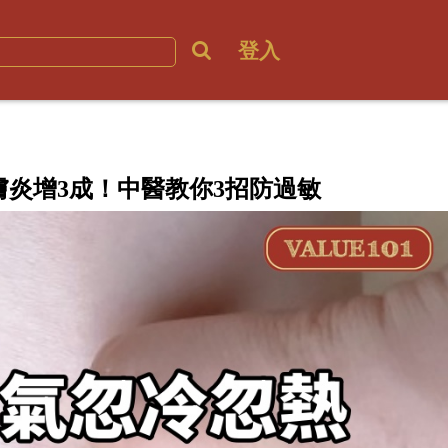
登入
膚炎增3成！中醫教你3招防過敏