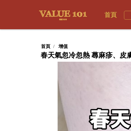
首頁
首頁
增值
春天氣忽冷忽熱 蕁麻疹、皮