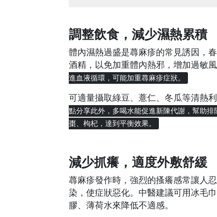
調整飲食，減少濕熱累積
體內濕熱過盛是蕁麻疹的常見誘因，春
酒精，以免加重體內熱邪，增加過敏風
進血液循環，可能加重蕁麻疹症狀。
可適量攝取綠豆、薏仁、冬瓜等清熱利
點分享此外，多喝水能促進新陳代謝，幫助排
棗、枸杞，達到平衡效果。
減少抓癢，適度外敷舒緩
蕁麻疹發作時，強烈的搔癢感常讓人忍
染，使症狀惡化。中醫建議可用冰毛巾
膠、薄荷水來降低不適感。