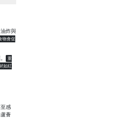
、油炸與
食物會促
應。
重
材如紅
甚至感
的蘆薈