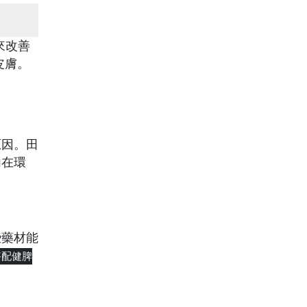
來改善
皮膚。
原因。田
內在環
些藥材能
搭配健脾