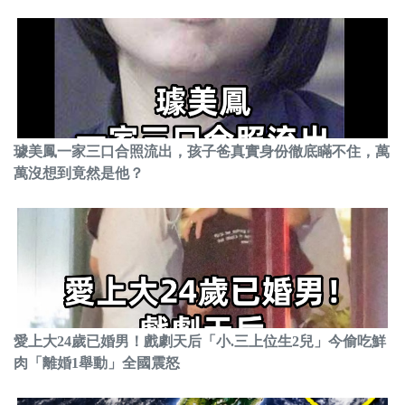
璩美鳳一家三口合照流出，孩子爸真實身份徹底瞞不住，萬
萬沒想到竟然是他？
愛上大24歲已婚男！戲劇天后「小.三上位生2兒」今偷吃鮮
肉「離婚1舉動」全國震怒