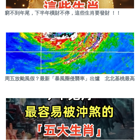
窮不到年尾，下半年橫財不停，這些生肖要發財 ！！
周五放颱風假？最新「暴風圈侵襲率」出爐 北北基桃最高