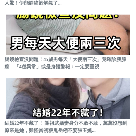
人驚！伊能靜終於解氣了...
腸鏡檢查沒問題！45歲男每天「大便兩三次」竟確診胰腺
癌 「4種異常」或是身體警報：一定要重視
結婚22年不藏了！ 謝祖武嬌妻身分不敢不敢，萬萬沒想到
原來是她，難怪當初狠甩岳翎不娶張玉嬿...