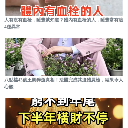
人有沒有血栓，睡覺就知道？體內有血栓的人，睡覺常有這
4種異常
八點檔43歲王凱猝逝真相！法醫完成其遺體屍檢，結果令人
心酸