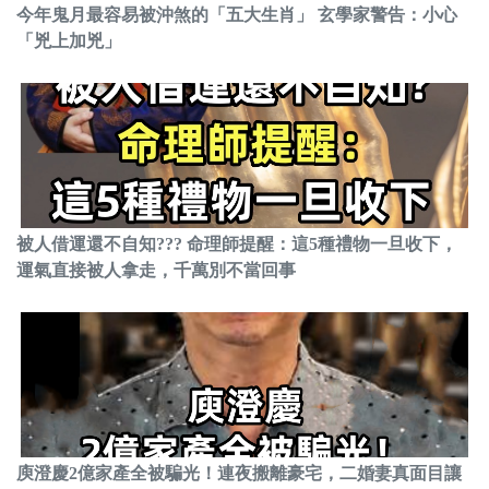
今年鬼月最容易被沖煞的「五大生肖」 玄學家警告：小心
「兇上加兇」
被人借運還不自知??? 命理師提醒：這5種禮物一旦收下，
運氣直接被人拿走，千萬別不當回事
庾澄慶2億家產全被騙光！連夜搬離豪宅，二婚妻真面目讓