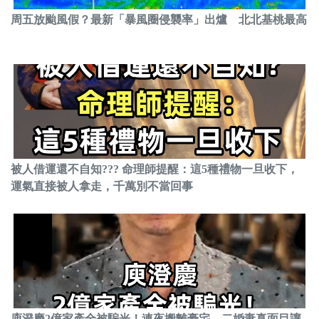
周五放颱風假？最新「暴風圈侵襲率」出爐 北北基桃最高
被人借運還不自知??? 命理師提醒：這5種禮物一旦收下，
運氣直接被人拿走，千萬別不當回事
庾澄慶2億家產全被騙光！連夜搬離豪宅，二婚妻真面目讓