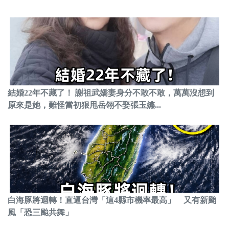
結婚22年不藏了！ 謝祖武嬌妻身分不敢不敢，萬萬沒想到
原來是她，難怪當初狠甩岳翎不娶張玉嬿...
白海豚將迴轉！直逼台灣「這4縣市機率最高」 又有新颱
風「恐三颱共舞」