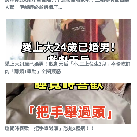
人驚！伊能靜終於解氣了...
愛上大24歲已婚男！戲劇天后「小.三上位生2兒」今偷吃鮮
肉「離婚1舉動」全國震怒
睡覺時喜歡「把手舉過頭」恐是2種病！！