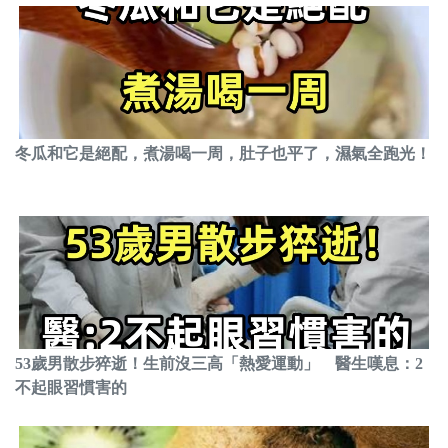
冬瓜和它是絕配，煮湯喝一周，肚子也平了，濕氣全跑光！
53歲男散步猝逝！生前沒三高「熱愛運動」 醫生嘆息：2
不起眼習慣害的