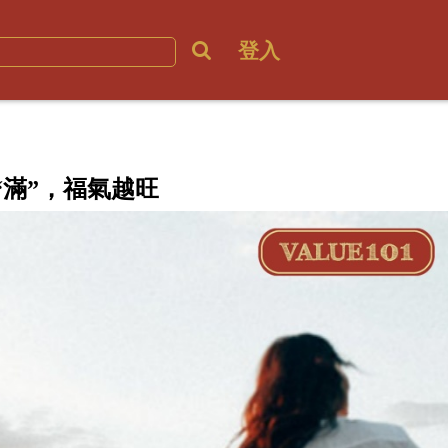
登入
“滿”，福氣越旺