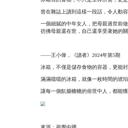
曾在雜誌上讀到這樣一段話，令人動容
一個細膩的中年女人，把母親過世前做
彷彿母親還在世，自己還享受著她的關
——王小偉，《讀者》2024年第5期
冰箱，不僅是儲存食物的容器，更能封
滿滿噹噹的冰箱，就像一枚時間的琥珀
讓每一個飢腸轆轆的俗世中人，都能獲
來源：視覺中國