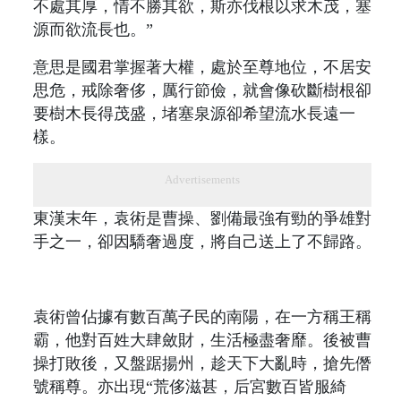
不處其厚，情不勝其欲，斯亦伐根以求木茂，塞
源而欲流長也。”
意思是國君掌握著大權，處於至尊地位，不居安
思危，戒除奢侈，厲行節儉，就會像砍斷樹根卻
要樹木長得茂盛，堵塞泉源卻希望流水長遠一
樣。
Advertisements
東漢末年，袁術是曹操、劉備最強有勁的爭雄對
手之一，卻因驕奢過度，將自己送上了不歸路。
袁術曾佔據有數百萬子民的南陽，在一方稱王稱
霸，他對百姓大肆斂財，生活極盡奢靡。後被曹
操打敗後，又盤踞揚州，趁天下大亂時，搶先僭
號稱尊。亦出現“荒侈滋甚，后宮數百皆服綺