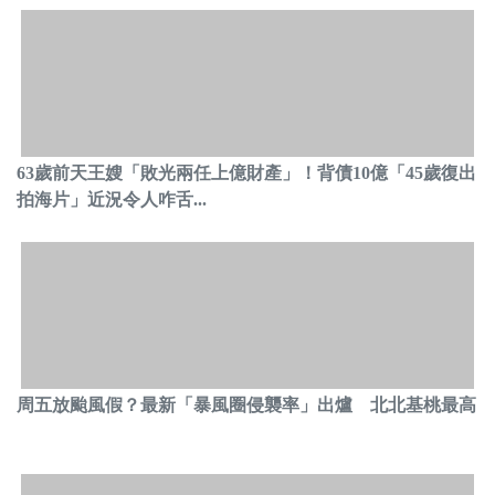
63歲前天王嫂「敗光兩任上億財產」！背債10億「45歲復出
拍海片」近況令人咋舌...
周五放颱風假？最新「暴風圈侵襲率」出爐 北北基桃最高