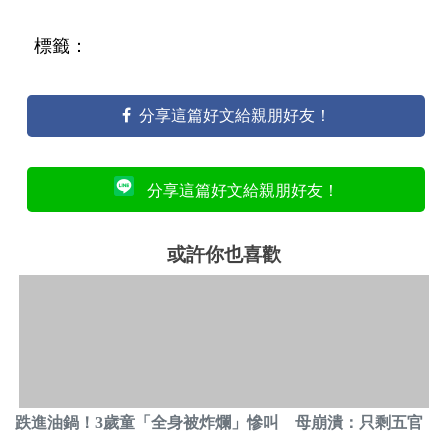
標籤：
分享這篇好文給親朋好友！
分享這篇好文給親朋好友！
或許你也喜歡
跌進油鍋！3歲童「全身被炸爛」慘叫 母崩潰：只剩五官