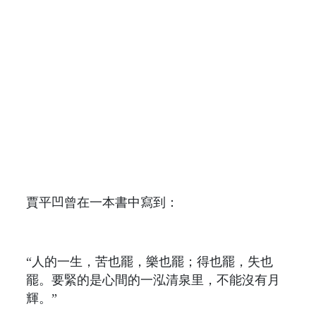
賈平凹曾在一本書中寫到：
“人的一生，苦也罷，樂也罷；得也罷，失也
罷。要緊的是心間的一泓清泉里，不能沒有月
輝。”