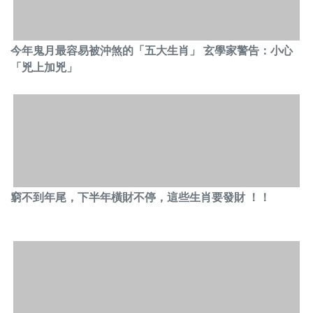
今年鬼月最容易被沖煞的「五大生肖」 玄學家警告：小心
「兇上加兇」
窮不到年尾，下半年橫財不停，這些生肖要發財 ！！