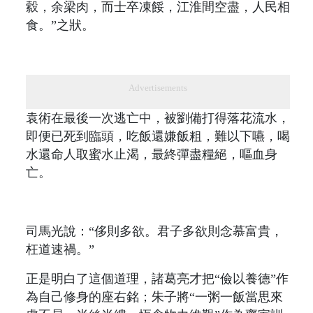
縠，余梁肉，而士卒凍餒，江淮間空盡，人民相
食。”之狀。
Advertisements
袁術在最後一次逃亡中，被劉備打得落花流水，
即便已死到臨頭，吃飯還嫌飯粗，難以下嚥，喝
水還命人取蜜水止渴，最終彈盡糧絕，嘔血身
亡。
司馬光說：“侈則多欲。君子多欲則念慕富貴，
枉道速禍。”
正是明白了這個道理，諸葛亮才把“儉以養德”作
為自己修身的座右銘；朱子將“一粥一飯當思來