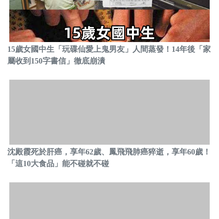
15歲女國中生「玩碟仙愛上鬼男友」人間蒸發！14年後「家
屬收到150字書信」徹底崩潰
沈殿霞死於肝癌，享年62歲、鳳飛飛肺癌猝逝，享年60歲！
「這10大食品」能不碰就不碰