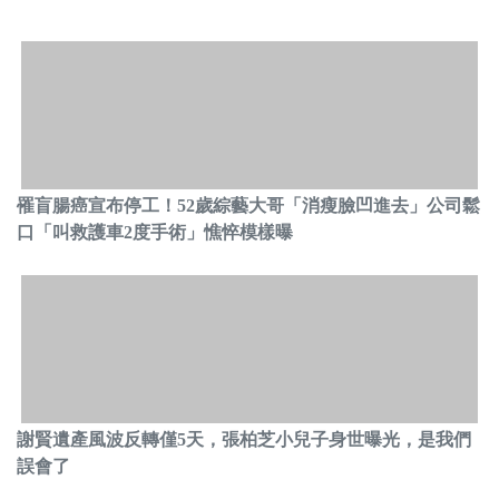
罹盲腸癌宣布停工！52歲綜藝大哥「消瘦臉凹進去」公司鬆
口「叫救護車2度手術」憔悴模樣曝
謝賢遺產風波反轉僅5天，張柏芝小兒子身世曝光，是我們
誤會了