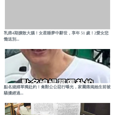
乳癌4期擴散大腦！女星睡夢中辭世，享年 51 歲！2愛女悲
慟送別...
點名媳婦單獨赴約！禽獸公公惡行曝光，家屬痛揭她生前被
騷擾經過...