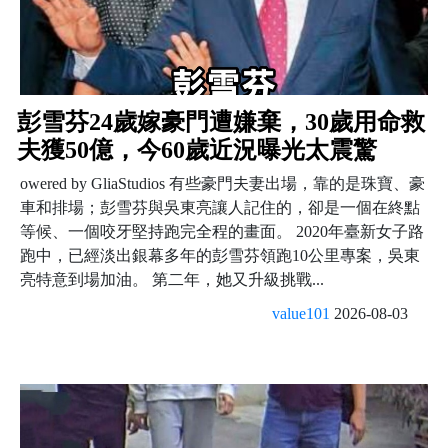
彭雪芬24歲嫁豪門遭嫌棄，30歲用命救
夫獲50億，今60歲近況曝光太震驚
owered by GliaStudios 有些豪門夫妻出場，靠的是珠寶、豪
車和排場；彭雪芬與吳東亮讓人記住的，卻是一個在終點
等候、一個咬牙堅持跑完全程的畫面。 2020年臺新女子路
跑中，已經淡出銀幕多年的彭雪芬領跑10公里專案，吳東
亮特意到場加油。 第二年，她又升級挑戰...
value101
2026-08-03