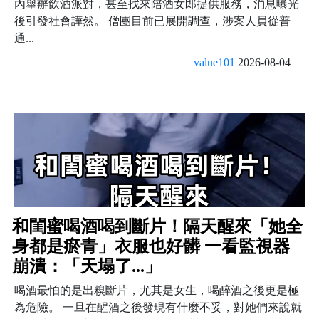
內舉辦飲酒派對，甚至找來陪酒女郎提供服務，消息曝光
後引發社會譁然。 僧團目前已展開調查，涉案人員從普
通...
value101
2026-08-04
和閨蜜喝酒喝到斷片！隔天醒來「她全
身都是瘀青」衣服也好髒 一看監視器
崩潰：「天塌了...」
喝酒最怕的是出糗斷片，尤其是女生，喝醉酒之後更是極
為危險。 一旦在醒酒之後發現有什麼不妥，對她們來說就