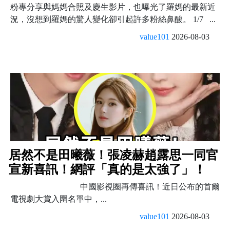
粉專分享與媽媽合照及慶生影片，也曝光了羅媽的最新近
況，沒想到羅媽的驚人變化卻引起許多粉絲鼻酸。 1/7 ...
value101
2026-08-03
居然不是田曦薇！張凌赫趙露思一同官
宣新喜訊！網評「真的是太強了」！
中國影視圈再傳喜訊！近日公布的首爾
電視劇大賞入圍名單中，...
value101
2026-08-03