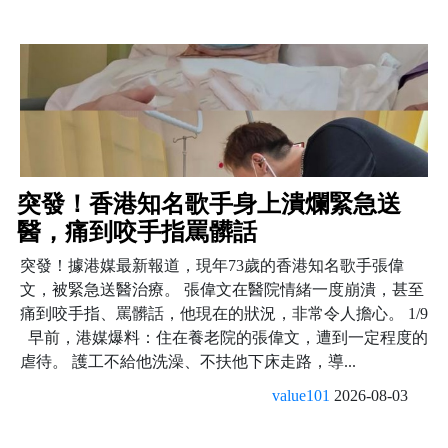
突發！香港知名歌手身上潰爛緊急送
醫，痛到咬手指罵髒話
突發！據港媒最新報道，現年73歲的香港知名歌手張偉
文，被緊急送醫治療。 張偉文在醫院情緒一度崩潰，甚至
痛到咬手指、罵髒話，他現在的狀況，非常令人擔心。 1/9
早前，港媒爆料：住在養老院的張偉文，遭到一定程度的
虐待。 護工不給他洗澡、不扶他下床走路，導...
value101
2026-08-03