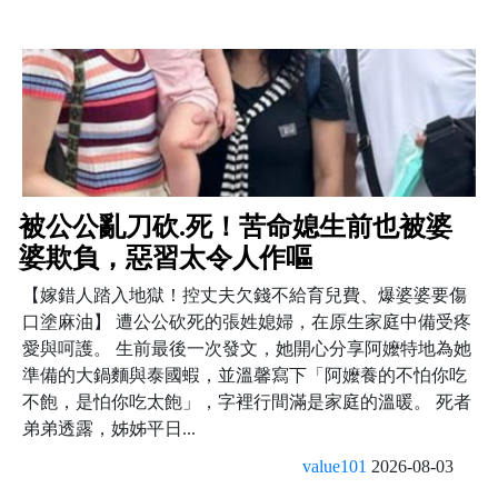
被公公亂刀砍.死！苦命媳生前也被婆
婆欺負，惡習太令人作嘔
【嫁錯人踏入地獄！控丈夫欠錢不給育兒費、爆婆婆要傷
口塗麻油】 遭公公砍死的張姓媳婦，在原生家庭中備受疼
愛與呵護。 生前最後一次發文，她開心分享阿嬤特地為她
準備的大鍋麵與泰國蝦，並溫馨寫下「阿嬤養的不怕你吃
不飽，是怕你吃太飽」，字裡行間滿是家庭的溫暖。 死者
弟弟透露，姊姊平日...
value101
2026-08-03