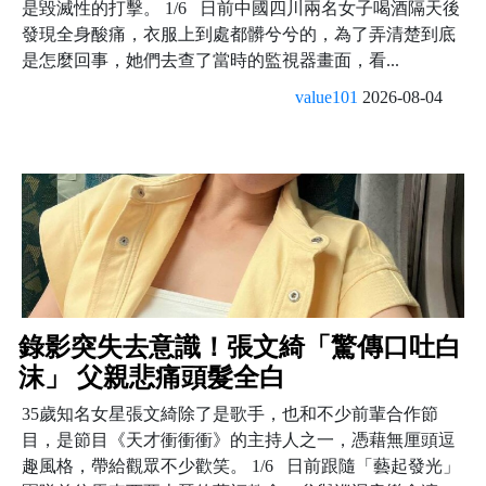
是毀滅性的打擊。 1/6 日前中國四川兩名女子喝酒隔天後
發現全身酸痛，衣服上到處都髒兮兮的，為了弄清楚到底
是怎麼回事，她們去查了當時的監視器畫面，看...
value101
2026-08-04
錄影突失去意識！張文綺「驚傳口吐白
沫」 父親悲痛頭髮全白
35歲知名女星張文綺除了是歌手，也和不少前輩合作節
目，是節目《天才衝衝衝》的主持人之一，憑藉無厘頭逗
趣風格，帶給觀眾不少歡笑。 1/6 日前跟隨「藝起發光」