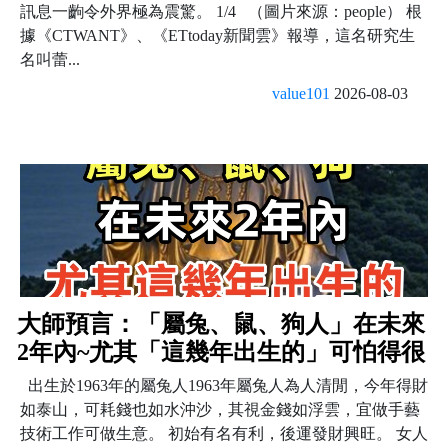
訊息一齣令外界極為震驚。 1/4 （圖片來源：people） 根
據《CTWANT》、《ETtoday新聞雲》報導，這名研究生
名叫蕾...
value101
2026-08-03
大師預言：「屬兔、鼠、狗人」在未來
2年內~尤其「這幾年出生的」可怕得很
出生於1963年的屬兔人1963年屬兔人為人清閒，今年得財
如泰山，可耗錢也如水沖沙，其視金錢如浮雲，宜做手藝
技術工作可做生意。 初始有名有利，後運發財興旺。 女人