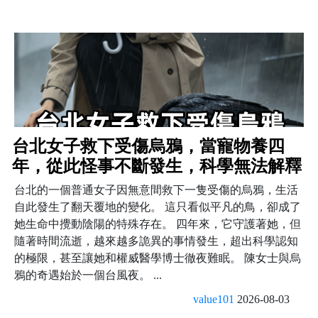
台北女子救下受傷烏鴉，當寵物養四
年，從此怪事不斷發生，科學無法解釋
台北的一個普通女子因無意間救下一隻受傷的烏鴉，生活
自此發生了翻天覆地的變化。 這只看似平凡的鳥，卻成了
她生命中攪動陰陽的特殊存在。 四年來，它守護著她，但
隨著時間流逝，越來越多詭異的事情發生，超出科學認知
的極限，甚至讓她和權威醫學博士徹夜難眠。 陳女士與烏
鴉的奇遇始於一個台風夜。 ...
value101
2026-08-03