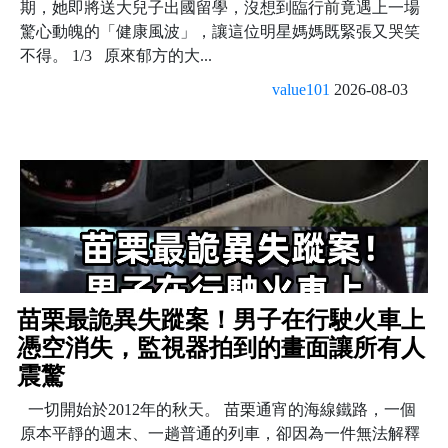
期，她即將送大兒子出國留學，沒想到臨行前竟遇上一場
驚心動魄的「健康風波」，讓這位明星媽媽既緊張又哭笑
不得。 1/3 原來郁方的大...
value101
2026-08-03
苗栗最詭異失蹤案！男子在行駛火車上
憑空消失，監視器拍到的畫面讓所有人
震驚
一切開始於2012年的秋天。 苗栗通宵的海線鐵路，一個
原本平靜的週末、一趟普通的列車，卻因為一件無法解釋