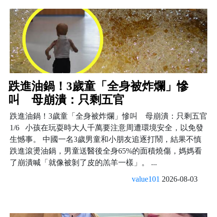
跌進油鍋！3歲童「全身被炸爛」慘
叫 母崩潰：只剩五官
跌進油鍋！3歲童「全身被炸爛」慘叫 母崩潰：只剩五官
1/6 小孩在玩耍時大人千萬要注意周遭環境安全，以免發
生憾事。 中國一名3歲男童和小朋友追逐打鬧，結果不慎
跌進滾燙油鍋，男童送醫後全身65%的面積燒傷，媽媽看
了崩潰喊「就像被剝了皮的羔羊一樣」。 ...
value101
2026-08-03