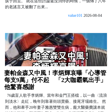
孩子回去。 就在這些討論還沒消停的時候，一個傳了八年
的老謠言又被翻了出來...
value101
2026-08-04
妻帕金森又中風！李炳輝哀曝「心導管
每支9萬」付不起 「2大咖霸氣出手」
他驚喜感謝
76歲盲人歌手李炳輝、當年和金門王搭檔，以一曲〈流浪
到淡水〉走紅，晚年則靠著街頭賣藝、接尾牙場維生。 然
而，他和牽手20年妻子雅惠雙雙生病，龐大醫藥費讓本就