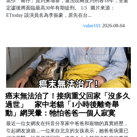
當作「豬仔」賣到柬埔寨，遭法院兩度判刑各18年，全案
定讞後將面臨最高30年有期徒刑。 1/3 圖片來源：
ETtoday 該演員名為李振豪，原先在台...
value101
2026-08-04
癌末無法治了！接病重父回家「沒多久
過世」 家中老貓「1小時後離奇舉
動」網哭暈：牠怕爸爸一個人寂寞
最近一位女網友在抖音分享家中爸爸和寵物的真實經歷，
引起網友淚崩....一位來自北京的女孩表示，她爸爸病重已