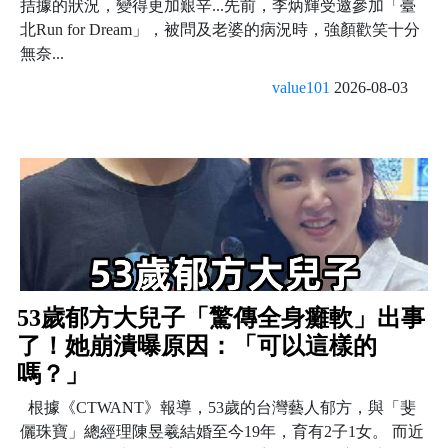
拮據的狀況，變得更加艱辛...先前，李炳輝受邀參加「臺
北Run for Dream」，被問及老婆的病況時，強顏歡笑十分
無奈...
value101
2026-08-03
53歲郁方大兒子「驚傳全身癱軟」出事
了！她崩潰曝原因：「可以這樣的
嗎？」
根據《CTWANT》報導，53歲的台灣藝人郁方，與「斐
儷珠寶」總經理陳昱羲結婚至今19年，育有2子1女。 而近