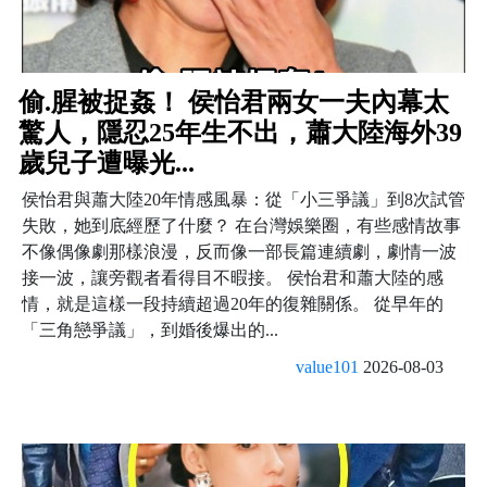
偷.腥被捉姦！ 侯怡君兩女一夫內幕太
驚人，隱忍25年生不出，蕭大陸海外39
歲兒子遭曝光...
侯怡君與蕭大陸20年情感風暴：從「小三爭議」到8次試管
失敗，她到底經歷了什麼？ 在台灣娛樂圈，有些感情故事
不像偶像劇那樣浪漫，反而像一部長篇連續劇，劇情一波
接一波，讓旁觀者看得目不暇接。 侯怡君和蕭大陸的感
情，就是這樣一段持續超過20年的復雜關係。 從早年的
「三角戀爭議」，到婚後爆出的...
value101
2026-08-03