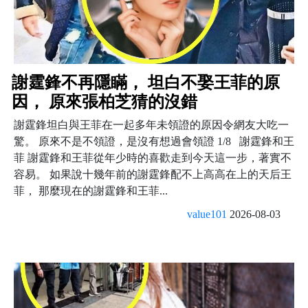
謝霆鋒不再隱瞞， 坦白不娶王菲的原
因， 原來張柏芝猜的沒錯
謝霆鋒坦白與王菲在一起多年未領證的原因令網友大吃一
驚。 原來不是不領證，是沒有想過會領證 1/8 謝霆鋒和王
菲 謝霆鋒和王菲從年少時的喜歡走到今天這一步，著實不
容易。 如果說十幾年前的謝霆鋒配不上高高在上的天后王
菲， 那麼現在的謝霆鋒和王菲...
value101
2026-08-03