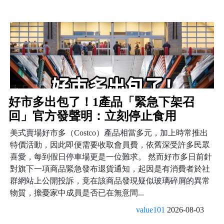
好市多出包了！1產品「緊急下架召
回」官方發聲明：立刻停止食用
美式賣場好市多（Costco）產品相當多元，加上時常推出
特價活動，因此即便需要收取會員費，依舊深受許多民眾
喜愛，每到假日停車場更是一位難求。 然而好市多日前針
對旗下一項商品緊急發布退貨通知，起因是有消費者於社
群網站上公開投訴，竟在該商品發現疑似玻璃碎屑的異常
物質，擔憂家中成員是否已在無意間...
value101
2026-08-03