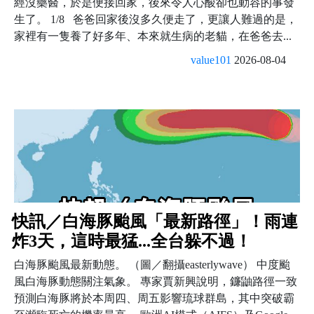
經沒藥醫，於是便接回家，後來令人心酸卻也動容的事發
生了。 1/8 爸爸回家後沒多久便走了，更讓人難過的是，
家裡有一隻養了好多年、本來就生病的老貓，在爸爸去...
value101
2026-08-04
快訊／白海豚颱風「最新路徑」！雨連
炸3天，這時最猛...全台躲不過！
白海豚颱風最新動態。 （圖／翻攝easterlywave） 中度颱
風白海豚動態關注氣象。 專家賈新興說明，鐮鼬路徑一致
預測白海豚將於本周四、周五影響琉球群島，其中突破霸