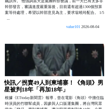
飆訓斥。 他強調當天是黨團幹部會議，前一天已有太多非
幹部發言，審議進度嚴重落後，目前還有超過1300個預算
案等待處理，希望以幹部意見為主，要求翁曉玲配合。 1/5
...
value101
2026-08-04
快訊／拐賣49人到柬埔寨！《角頭》男
星被判18年「再加18年」
根據《ETtoday新聞雲》報導，曾在電影《角頭》中擔任臨
時演員的竹聯幫成員，因參與人口販運集團，將台灣民眾