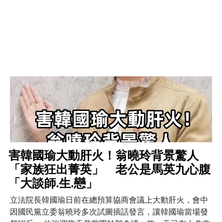
害韓國瑜大動肝火！翁曉玲背景驚人
「家族狂出菁英」 老公是馬英九心腹
「大談師.生.戀」
立法院長韓國瑜日前在總預算協商會議上大動肝火，會中
因國民黨立委翁曉玲多次試圖插話發言，讓韓國瑜當場發