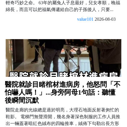
輕奇巧妙之命。 63年的屬兔人子息最好，兒女孝順，晚福
綿長，而且可以把福氣傳遞給自己的子孫後人，只要...
value101
2026-08-03
醫院就診目睹棺材進病房，他怒問「不
怕嚇人嗎！」...身旁阿母1句話：聽懂
後瞬間沉默
醫院走廊的光線總是過於明亮，大理石地面反射著匆忙的
鞋影。 電梯門無聲滑開，幾名身著深色制服的工作人員推
出一輛蓋著暗紅色絨布的四輪推車，絨佈下勾勒出長方形