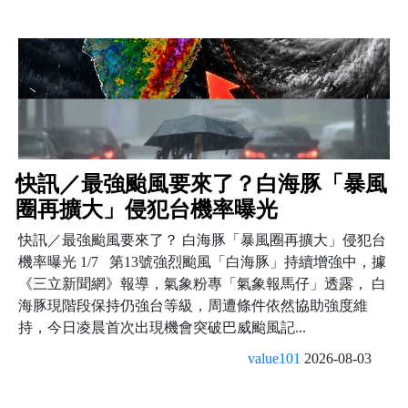
快訊／最強颱風要來了？白海豚「暴風
圈再擴大」侵犯台機率曝光
快訊／最強颱風要來了？ 白海豚「暴風圈再擴大」侵犯台
機率曝光 1/7 第13號強烈颱風「白海豚」持續增強中，據
《三立新聞網》報導，氣象粉專「氣象報馬仔」透露， 白
海豚現階段保持仍強台等級，周遭條件依然協助強度維
持，今日凌晨首次出現機會突破巴威颱風記...
value101
2026-08-03