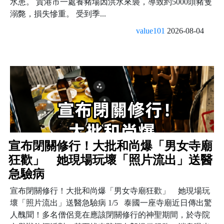
水患。 貴港市一處養豬場因洪水來襲，導致約5000頭豬隻
溺斃，損失慘重。 受到季...
value101
2026-08-04
宣布閉關修行！大批和尚爆「男女寺廟
狂歡」 她現場玩壞「照片流出」送醫
急驗病
宣布閉關修行！大批和尚爆「男女寺廟狂歡」 她現場玩
壞「照片流出」送醫急驗病 1/5 泰國一座寺廟近日傳出驚
人醜聞！多名僧侶竟在應該閉關修行的神聖期間，於寺院