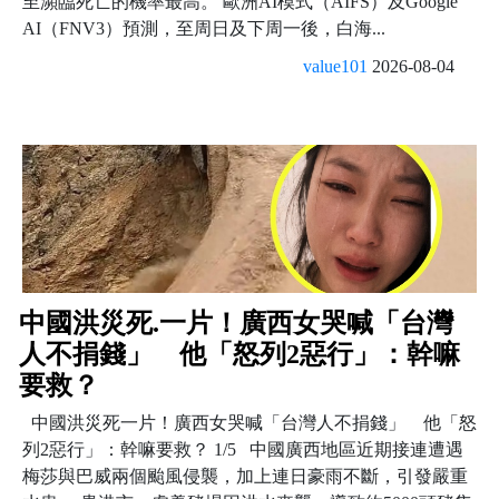
至瀕臨死亡的機率最高。 歐洲AI模式（AIFS）及Google
AI（FNV3）預測，至周日及下周一後，白海...
value101
2026-08-04
中國洪災死.一片！廣西女哭喊「台灣
人不捐錢」 他「怒列2惡行」：幹嘛
要救？
中國洪災死一片！廣西女哭喊「台灣人不捐錢」 他「怒
列2惡行」：幹嘛要救？ 1/5 中國廣西地區近期接連遭遇
梅莎與巴威兩個颱風侵襲，加上連日豪雨不斷，引發嚴重