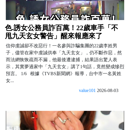
色.誘女公務員詐百萬！22歲車手「不
甩九天玄女警告」醒來報應來了
信仰虔誠卻不改惡行！一名參與詐騙集團的22歲李姓男
子，儘管在家中虔誠供奉「九天玄女」，仍不斷作惡，然
而法網恢恢疏而不漏，他最後遭逮捕，結果語出驚人表
示，其實夢過家中「九天玄女」講了1句話，竟然變成慘烈
預言。 1/6 根據《TVBS新聞網》報導，台中市一名黃姓
女...
value101
2026-08-03