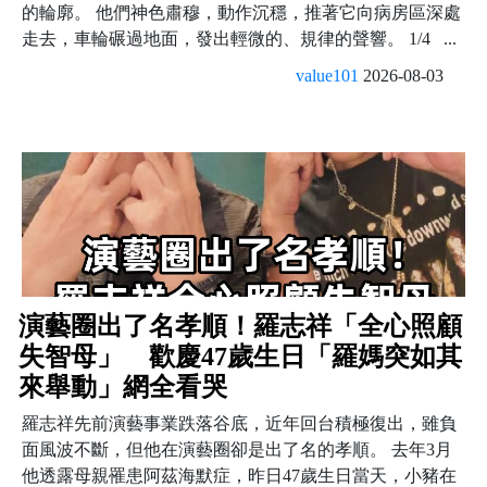
的輪廓。 他們神色肅穆，動作沉穩，推著它向病房區深處
走去，車輪碾過地面，發出輕微的、規律的聲響。 1/4 ...
value101
2026-08-03
演藝圈出了名孝順！羅志祥「全心照顧
失智母」 歡慶47歲生日「羅媽突如其
來舉動」網全看哭
羅志祥先前演藝事業跌落谷底，近年回台積極復出，雖負
面風波不斷，但他在演藝圈卻是出了名的孝順。 去年3月
他透露母親罹患阿茲海默症，昨日47歲生日當天，小豬在