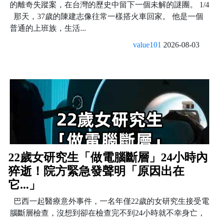
的離奇失蹤案，在台灣的歷史中留下一個未解的謎團。 1/4
那天，37歲的陳建志像往常一樣搭火車回家。 他是一個
普通的上班族，生活...
value101
2026-08-03
22歲女研究生「做電腦斷層」24小時內
猝逝！院方緊急發聲明「原因出在
它...」
巴西一起醫療意外事件，一名年僅22歲的女研究生接受電
腦斷層檢查，沒想到卻在檢查完不到24小時就不幸身亡，