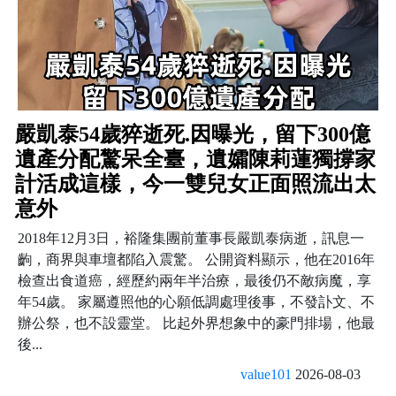
嚴凱泰54歲猝逝死.因曝光，留下300億
遺產分配驚呆全臺，遺孀陳莉蓮獨撐家
計活成這樣，今一雙兒女正面照流出太
意外
2018年12月3日，裕隆集團前董事長嚴凱泰病逝，訊息一
齣，商界與車壇都陷入震驚。 公開資料顯示，他在2016年
檢查出食道癌，經歷約兩年半治療，最後仍不敵病魔，享
年54歲。 家屬遵照他的心願低調處理後事，不發訃文、不
辦公祭，也不設靈堂。 比起外界想象中的豪門排場，他最
後...
value101
2026-08-03