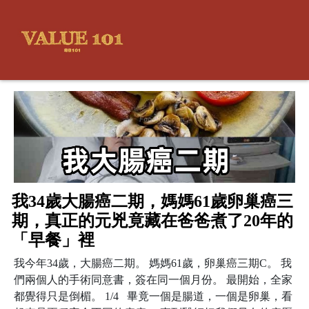
我34歲大腸癌二期，媽媽61歲卵巢癌三
期，真正的元兇竟藏在爸爸煮了20年的
「早餐」裡
我今年34歲，大腸癌二期。 媽媽61歲，卵巢癌三期C。 我
們兩個人的手術同意書，簽在同一個月份。 最開始，全家
都覺得只是倒楣。 1/4 畢竟一個是腸道，一個是卵巢，看