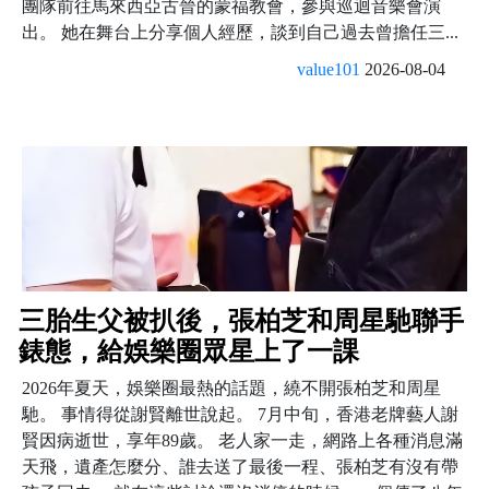
團隊前往馬來西亞古晉的蒙福教會，參與巡迴音樂會演
出。 她在舞台上分享個人經歷，談到自己過去曾擔任三...
value101
2026-08-04
三胎生父被扒後，張柏芝和周星馳聯手
錶態，給娛樂圈眾星上了一課
2026年夏天，娛樂圈最熱的話題，繞不開張柏芝和周星
馳。 事情得從謝賢離世說起。 7月中旬，香港老牌藝人謝
賢因病逝世，享年89歲。 老人家一走，網路上各種消息滿
天飛，遺產怎麼分、誰去送了最後一程、張柏芝有沒有帶