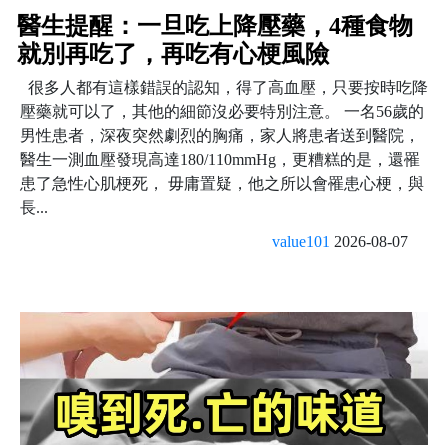
醫生提醒：一旦吃上降壓藥，4種食物
就別再吃了，再吃有心梗風險
很多人都有這樣錯誤的認知，得了高血壓，只要按時吃降
壓藥就可以了，其他的細節沒必要特別注意。 一名56歲的
男性患者，深夜突然劇烈的胸痛，家人將患者送到醫院，
醫生一測血壓發現高達180/110mmHg，更糟糕的是，還罹
患了急性心肌梗死， 毋庸置疑，他之所以會罹患心梗，與
長...
value101
2026-08-07