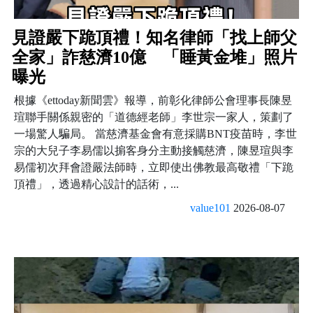
見證嚴下跪頂禮！知名律師「找上師父
全家」詐慈濟10億 「睡黃金堆」照片
曝光
根據《ettoday新聞雲》報導，前彰化律師公會理事長陳昱
瑄聯手關係親密的「道德經老師」李世宗一家人，策劃了
一場驚人騙局。 當慈濟基金會有意採購BNT疫苗時，李世
宗的大兒子李易儒以掮客身分主動接觸慈濟，陳昱瑄與李
易儒初次拜會證嚴法師時，立即使出佛教最高敬禮「下跪
頂禮」，透過精心設計的話術，...
value101
2026-08-07