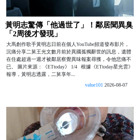
黃明志驚傳「他過世了」！鄰居聞異臭
「2周後才發現」
大馬創作歌手黃明志日前在個人YouTube頻道發布影片，
沉痛分享二舅王光文數月前於異國孤獨辭世的訊息，遺體
在住處超過一週才被鄰居察覺異味報案尋獲，令他悲痛不
已。 圖片來源：《ETtoday》 1/4 根據《ETtoday星光雲》
報導，黃明志透露，二舅享年...
value101
2026-08-07