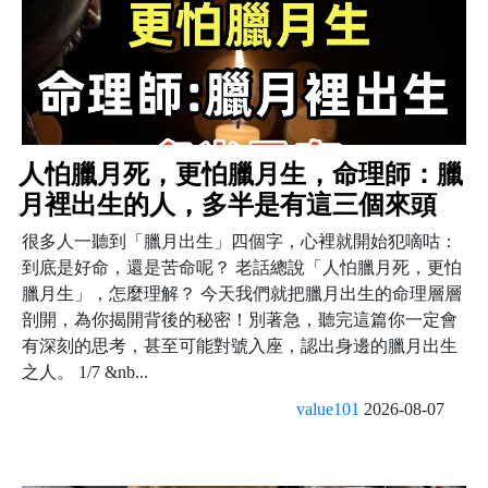
人怕臘月死，更怕臘月生，命理師：臘
月裡出生的人，多半是有這三個來頭
很多人一聽到「臘月出生」四個字，心裡就開始犯嘀咕：
到底是好命，還是苦命呢？ 老話總說「人怕臘月死，更怕
臘月生」，怎麼理解？ 今天我們就把臘月出生的命理層層
剖開，為你揭開背後的秘密！別著急，聽完這篇你一定會
有深刻的思考，甚至可能對號入座，認出身邊的臘月出生
之人。 1/7 &nb...
value101
2026-08-07