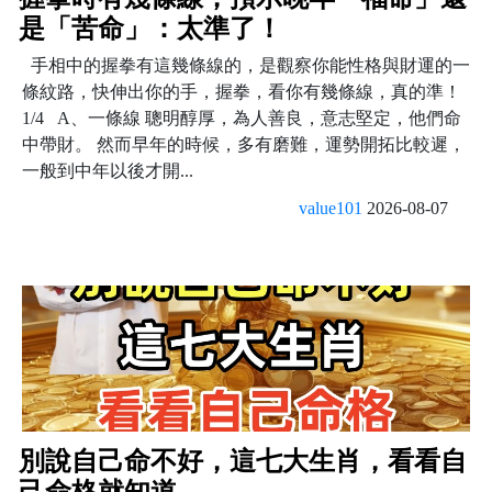
是「苦命」：太準了！
手相中的握拳有這幾條線的，是觀察你能性格與財運的一
條紋路，快伸出你的手，握拳，看你有幾條線，真的準！
1/4 A、一條線 聰明醇厚，為人善良，意志堅定，他們命
中帶財。 然而早年的時候，多有磨難，運勢開拓比較遲，
一般到中年以後才開...
value101
2026-08-07
別說自己命不好，這七大生肖，看看自
己命格就知道