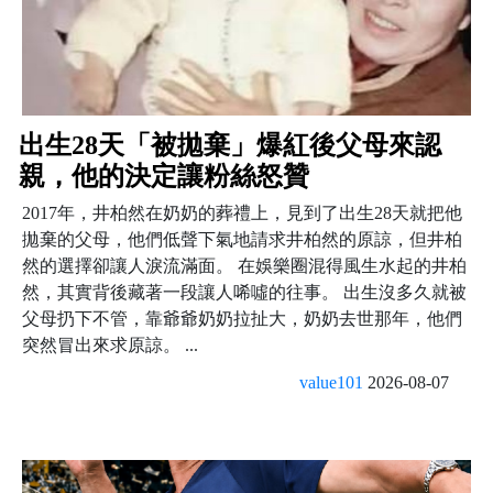
出生28天「被拋棄」爆紅後父母來認
親，他的決定讓粉絲怒贊
2017年，井柏然在奶奶的葬禮上，見到了出生28天就把他
拋棄的父母，他們低聲下氣地請求井柏然的原諒，但井柏
然的選擇卻讓人淚流滿面。 在娛樂圈混得風生水起的井柏
然，其實背後藏著一段讓人唏噓的往事。 出生沒多久就被
父母扔下不管，靠爺爺奶奶拉扯大，奶奶去世那年，他們
突然冒出來求原諒。 ...
value101
2026-08-07