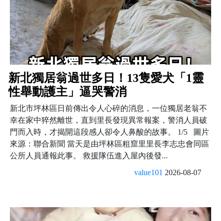
新北獨居翁過世多日！13隻愛犬「1靈
性舉動護主」逼哭警消
新北市坪林區日前傳出令人心碎的消息，一位獨居老翁不
幸在家中猝然離世，直到里長發現異常報案，警消人員破
門而入時，才揭開這段感人卻令人鼻酸的故事。 1/5 圖片
來源：聯合新聞 當天是由坪林區粗窟里里長李志忠會同區
公所人員通報此事。 救援隊伍進入屋內後發...
value101
2026-08-07