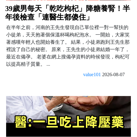
39歲男每天「乾吃枸杞」降糖養腎！半
年後檢查「連醫生都傻住」
在半年之前，河南的王先生發現自己單位裡一對一幫扶的
小徒弟，天天抱著個保溫杯喝枸杞泡水。 一開始，大家笑
著感嘆年輕人也開始養生了。 結果，小徒弟跑到王先生那
裡說了自己的秘密。 原來，王先生的小徒弟結婚一年了，
最近在備孕。 老婆在網上搜備孕資料的時候發現，枸杞可
以提高精子質量。 ...
value101
2026-08-07