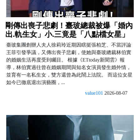
剛傳出喪子悲劇！臺玻總裁被爆「婚內
出.軌生女」小.三竟是「八點檔女星」
臺玻集團創辦人夫人徐莉玲近期因瞎挺張柏芝、不當評論
王菲引發爭議，又傳出喪子悲劇，使她與臺玻總裁林伯實
的婚姻生活再度受到矚目。 根據《ETtoday新聞雲》報
導，林伯實過往曾在婚姻期間與知名女演員發生婚外情，
並育有一名私生女，雙方還曾為此鬧上法院。 而這位女星
如今已徹底退出演藝圈，...
value101
2026-08-07