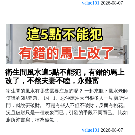
value101
2026-08-07
衛生間風水這5點不能犯，有錯的馬上
改了，不然夫妻不睦，永難富
衛生間的風水有哪些需要注意的呢？ 一起來聽下風水老師
傅講的5點問題。 1/4 1、忌沖床沖大門很多人一見廁所沖
門，就說要破財。 可是有些人不但不破財，反而有桃花。
況且破財只是一種表象而已，引發的手段不同而已。 比如
廁所沖書房，稱為穢氣...
value101
2026-08-07