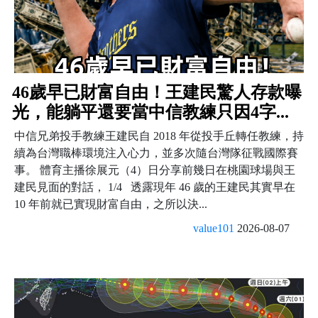
46歲早已財富自由！王建民驚人存款曝
光，能躺平還要當中信教練只因4字...
中信兄弟投手教練王建民自 2018 年從投手丘轉任教練，持
續為台灣職棒環境注入心力，並多次隨台灣隊征戰國際賽
事。 體育主播徐展元（4）日分享前幾日在桃園球場與王
建民見面的對話， 1/4 透露現年 46 歲的王建民其實早在
10 年前就已實現財富自由，之所以決...
value101
2026-08-07