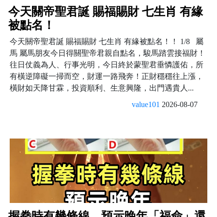
今天關帝聖君誕 賜福賜財 七生肖 有緣
被點名！
今天關帝聖君誕 賜福賜財 七生肖 有緣被點名！！ 1/8 屬
馬 屬馬朋友今日得關聖帝君親自點名，駿馬踏雲接福財！
往日仗義為人、行事光明，今日終於蒙聖君垂憐護佑，所
有橫逆障礙一掃而空，財運一路飛奔！正財穩穩往上漲，
橫財如天降甘霖，投資順利、生意興隆，出門遇貴人...
value101
2026-08-07
握拳時有幾條線，預示晚年「福命」還