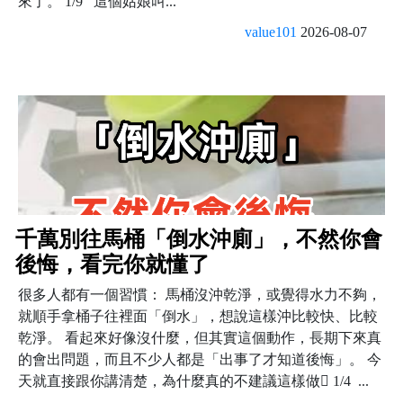
來了。 1/9 這個姑娘叫...
value101
2026-08-07
千萬別往馬桶「倒水沖廁」，不然你會
後悔，看完你就懂了
很多人都有一個習慣： 馬桶沒沖乾淨，或覺得水力不夠，
就順手拿桶子往裡面「倒水」，想說這樣沖比較快、比較
乾淨。 看起來好像沒什麼，但其實這個動作，長期下來真
的會出問題，而且不少人都是「出事了才知道後悔」。 今
天就直接跟你講清楚，為什麼真的不建議這樣做 1/4 ...