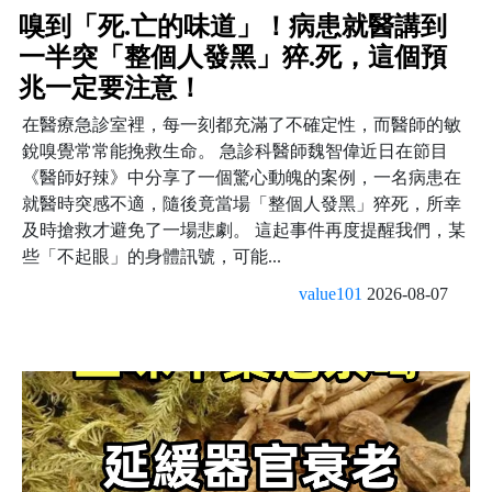
嗅到「死.亡的味道」！病患就醫講到
一半突「整個人發黑」猝.死，這個預
兆一定要注意！
在醫療急診室裡，每一刻都充滿了不確定性，而醫師的敏
銳嗅覺常常能挽救生命。 急診科醫師魏智偉近日在節目
《醫師好辣》中分享了一個驚心動魄的案例，一名病患在
就醫時突感不適，隨後竟當場「整個人發黑」猝死，所幸
及時搶救才避免了一場悲劇。 這起事件再度提醒我們，某
些「不起眼」的身體訊號，可能...
value101
2026-08-07