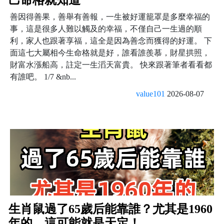
善因得善果，善舉有善報，一生被好運籠罩是多麼幸福的
事，這是很多人難以觸及的幸福，不僅自己一生過的順
利，家人也跟著享福，這全是因為善念而獲得的好運。 下
面這七大屬相今生命格就是好，誰看誰羨慕，財星拱照，
財富水漲船高，註定一生滔天富貴。 快來跟著筆者看看都
有誰吧。 1/7 &nb...
value101
2026-08-07
生肖鼠過了65歲后能靠誰？尤其是1960
年的，這可能就是天定！