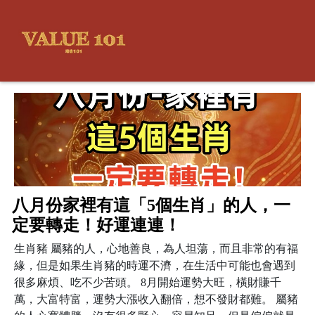
八月份家裡有這「5個生肖」的人，一
定要轉走！好運連連！
生肖豬 屬豬的人，心地善良，為人坦蕩，而且非常的有福
緣，但是如果生肖豬的時運不濟，在生活中可能也會遇到
很多麻煩、吃不少苦頭。 8月開始運勢大旺，橫財賺千
萬，大富特富，運勢大漲收入翻倍，想不發財都難。 屬豬