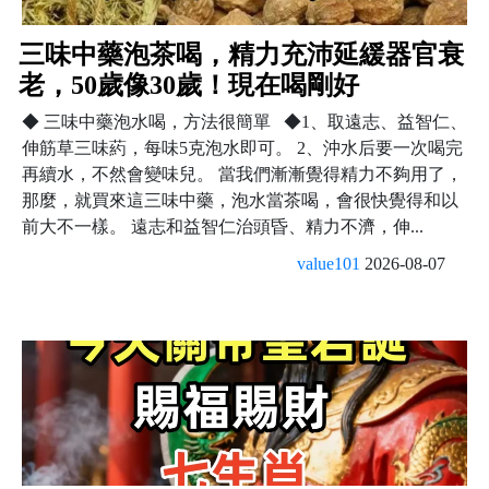
三味中藥泡茶喝，精力充沛延緩器官衰
老，50歲像30歲！現在喝剛好
◆ 三味中藥泡水喝，方法很簡單 ◆1、取遠志、益智仁、
伸筋草三味葯，每味5克泡水即可。 2、沖水后要一次喝完
再續水，不然會變味兒。 當我們漸漸覺得精力不夠用了，
那麼，就買來這三味中藥，泡水當茶喝，會很快覺得和以
前大不一樣。 遠志和益智仁治頭昏、精力不濟，伸...
value101
2026-08-07