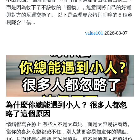
而是因為收下了不該收的「禮物」，無意間將自己的好運
與對方的厄運交換了。 以下是命理專家特別叮嚀的 5 種容
易隱含「借...
value101
2026-08-07
為什麼你總能遇到小人？ 很多人都忽
略了這個原因
情緒都寫在臉上 有些人不是太單純，而是太容易被看透。
當你的喜怒哀樂都藏不住，別人就更容易知道你的弱點。
1/6 見面就掏心掏肺 真誠是優點，但不是所有人都值得你