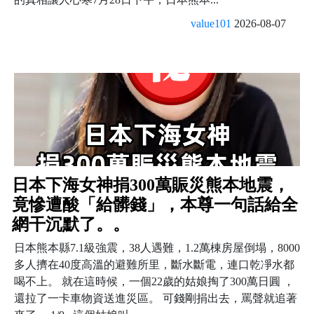
value101
2026-08-07
日本下海女神捐300萬賑災熊本地震，
竟慘遭酸「給髒錢」，本尊一句話給全
網干沉默了。。
日本熊本縣7.1級強震，38人遇難，1.2萬棟房屋倒塌，8000
多人擠在40度高溫的避難所里，斷水斷電，連口乾凈水都
喝不上。 就在這時候，一個22歲的姑娘掏了300萬日圓 ，
還拉了一卡車物資送進災區。 可錢剛捐出去，罵聲就追著