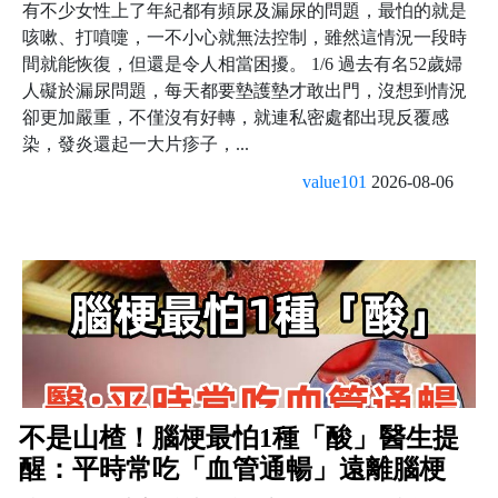
有不少女性上了年紀都有頻尿及漏尿的問題，最怕的就是
咳嗽、打噴嚏，一不小心就無法控制，雖然這情況一段時
間就能恢復，但還是令人相當困擾。 1/6 過去有名52歲婦
人礙於漏尿問題，每天都要墊護墊才敢出門，沒想到情況
卻更加嚴重，不僅沒有好轉，就連私密處都出現反覆感
染，發炎還起一大片疹子，...
value101
2026-08-06
不是山楂！腦梗最怕1種「酸」醫生提
醒：平時常吃「血管通暢」遠離腦梗