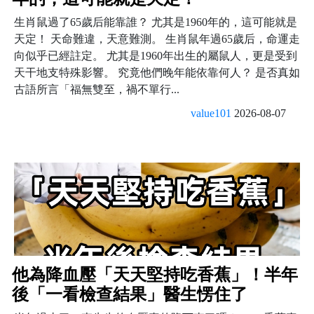
生肖鼠過了65歲后能靠誰？ 尤其是1960年的，這可能就是
天定！ 天命難違，天意難測。 生肖鼠年過65歲后，命運走
向似乎已經註定。 尤其是1960年出生的屬鼠人，更是受到
天干地支特殊影響。 究竟他們晚年能依靠何人？ 是否真如
古語所言「福無雙至，禍不單行...
value101
2026-08-07
他為降血壓「天天堅持吃香蕉」！半年
後「一看檢查結果」醫生愣住了