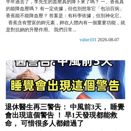
半年過去了，李先生的血壓真的降下來了嗎？ 一、香蕉真
的能降血壓嗎？ 有一定依據，但也別想靠它「包治百病」
香蕉能不能降血壓？ 答案是：有科學依據，但別神化它。
香蕉含有豐富的鉀元素，鉀在人體內有一個重要功能，就
是對抗鈉的升壓作用。 我們日常...
value101
2026-08-07
退休醫生再三警告： 中風前3天， 睡覺
會出現這個警告 ！ 早1天發現都能救
命， 可惜很多人都錯過了