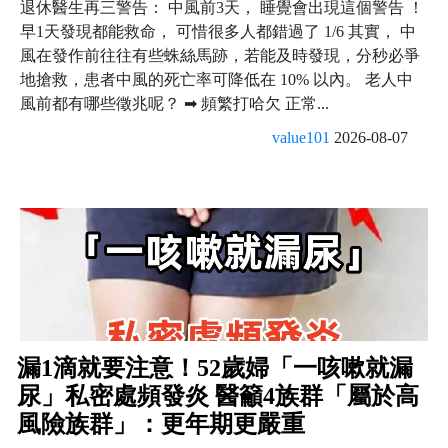
退休醫生再三警告： 中風前3天， 睡覺會出現這個警告 ！
早1天發現都能救命， 可惜很多人都錯過了 1/6 其實， 中
風在發作前往往有些蛛絲馬跡，若能及時發現，分秒必爭
地搶救，患者中風的死亡率可降低在 10% 以內。 老人中
風前都有哪些徵兆呢？ ➡ 頻繁打哈欠 正常...
value101
2026-08-07
漏1滴就要注意！52歲婦「一咳嗽就漏
尿」私密處頻發炎 醫籲4族群「屬於高
風險族群」：更年期更嚴重