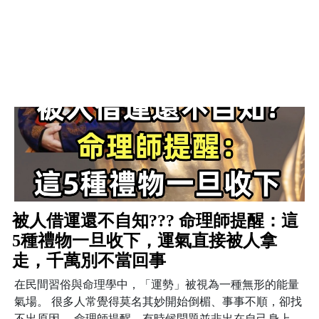
被人借運還不自知??? 命理師提醒：這
5種禮物一旦收下，運氣直接被人拿
走，千萬別不當回事
在民間習俗與命理學中，「運勢」被視為一種無形的能量
氣場。 很多人常覺得莫名其妙開始倒楣、事事不順，卻找
不出原因。 命理師提醒，有時候問題並非出在自己身上，