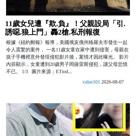
11歲女兒遭『欺.負』！父親設局「引.
誘噁.狼上門」轟2槍.私刑報復
根據《紐約郵報》報導，美國俄亥俄州格羅夫市發生一起
令人震驚的案件， 一名11歲女童在家中遭到侵害，母親在
孩子手機裡意外發現侵犯影片後，案情才因此曝光。 影片
內容顯示，女童遭到20歲男子岡薩雷斯侵犯，讓父母悲憤
不已。 1/3 圖片來源：ETtod...
value101
2026-08-07