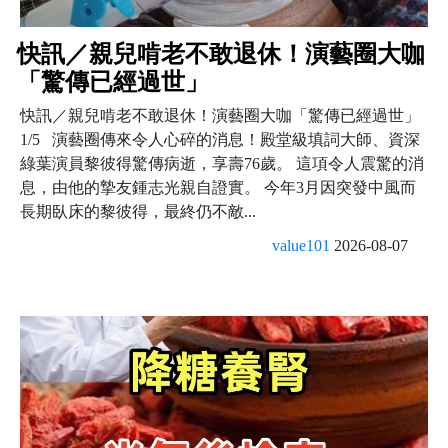
快訊／親兒啃老不敢退休！演藝圈大咖
「驚傳已經過世」
快訊／親兒啃老不敢退休！演藝圈大咖「驚傳已經過世」
1/5 演藝圈傳來令人心碎的消息！殿堂級填詞大師、資深
綠葉演員黎彼得驚傳病逝，享壽76歲。 這項令人震驚的消
息，由他的摯友鍾志光親自證實。 今年3月因突發中風而
長期臥床的黎彼得，最終仍不敵...
value101
2026-08-07