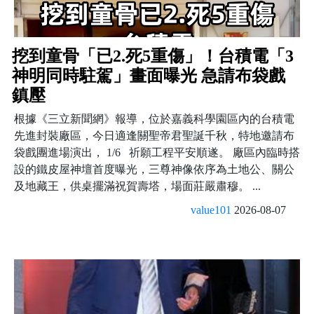
挖到童骨「已2.死5重傷」！台積電「3
神明同時駐駕」畫面曝光 急請布袋戲
鎮壓
根據《三立新聞網》報導，位於嘉義科學園區內的台積電
先進封裝廠區，今日適逢關聖帝君聖誕千秋，特地邀請布
袋戲團進場演出， 1/6 祈願工程平安順遂。 廠區內臨時搭
設的鐵皮屋神壇首度曝光，三尊神像依序為土地公、關公
及地藏王，供桌擺滿祝賀壽塔，場面莊嚴肅穆。 ...
value101
2026-08-07