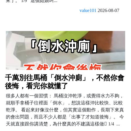
來了。 1/9 這個姑娘叫...
value101
2026-08-07
千萬別往馬桶「倒水沖廁」，不然你會
後悔，看完你就懂了
很多人都有一個習慣： 馬桶沒沖乾淨，或覺得水力不夠，
就順手拿桶子往裡面「倒水」，想說這樣沖比較快、比較
乾淨。 看起來好像沒什麼，但其實這個動作，長期下來真
的會出問題，而且不少人都是「出事了才知道後悔」。 今
天就直接跟你講清楚，為什麼真的不建議這樣做 1/4 ...