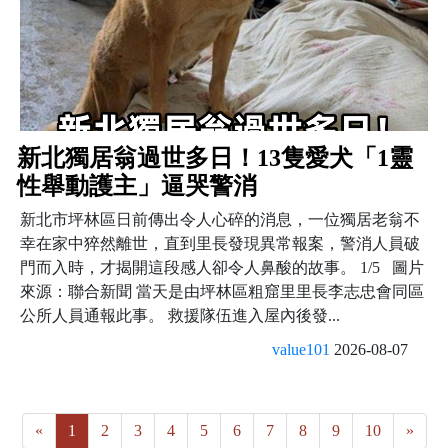
新北獨居翁過世多日！13隻愛犬「1靈
性舉動護主」逼哭警消
新北市坪林區日前傳出令人心碎的消息，一位獨居老翁不
幸在家中猝然離世，直到里長發現異常報案，警消人員破
門而入時，才揭開這段感人卻令人鼻酸的故事。 1/5 圖片
來源：聯合新聞 當天是由坪林區粗窟里里長李志忠會同區
公所人員通報此事。 救援隊伍進入屋內後發...
value101
2026-08-07
«
1
2
3
4
5
6
7
8
9
10
»