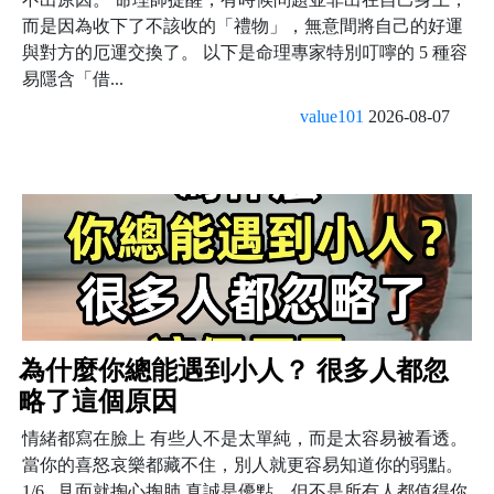
而是因為收下了不該收的「禮物」，無意間將自己的好運
與對方的厄運交換了。 以下是命理專家特別叮嚀的 5 種容
易隱含「借...
value101
2026-08-07
為什麼你總能遇到小人？ 很多人都忽
略了這個原因
情緒都寫在臉上 有些人不是太單純，而是太容易被看透。
當你的喜怒哀樂都藏不住，別人就更容易知道你的弱點。
1/6 見面就掏心掏肺 真誠是優點，但不是所有人都值得你