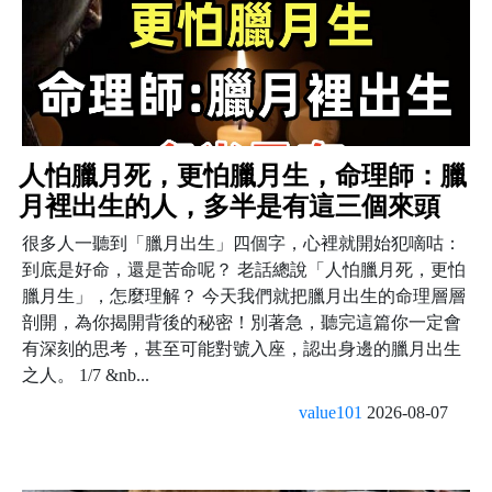
人怕臘月死，更怕臘月生，命理師：臘
月裡出生的人，多半是有這三個來頭
很多人一聽到「臘月出生」四個字，心裡就開始犯嘀咕：
到底是好命，還是苦命呢？ 老話總說「人怕臘月死，更怕
臘月生」，怎麼理解？ 今天我們就把臘月出生的命理層層
剖開，為你揭開背後的秘密！別著急，聽完這篇你一定會
有深刻的思考，甚至可能對號入座，認出身邊的臘月出生
之人。 1/7 &nb...
value101
2026-08-07