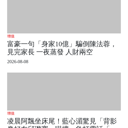
增值
富豪一句「身家10億」騙倒陳法蓉，
見完家長 一夜蒸發 人財兩空
2026-08-08
增值
凌晨阿飄坐床尾！藍心湄驚見「背影