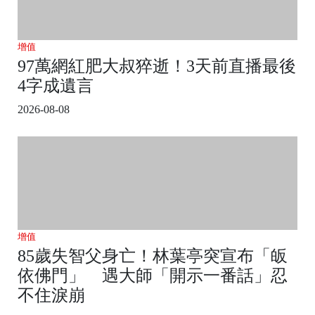
增值
97萬網紅肥大叔猝逝！3天前直播最後
4字成遺言
2026-08-08
增值
85歲失智父身亡！林葉亭突宣布「皈
依佛門」 遇大師「開示一番話」忍
不住淚崩