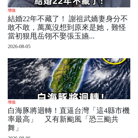
增值
結婚22年不藏了！ 謝祖武嬌妻身分不
敢不敢，萬萬沒想到原來是她，難怪
當初狠甩岳翎不娶張玉嬿...
2026-08-05
增值
白海豚將迴轉！直逼台灣「這4縣市機
率最高」 又有新颱風「恐三颱共
舞」