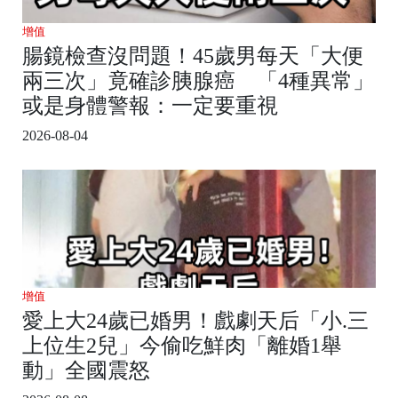
增值
腸鏡檢查沒問題！45歲男每天「大便
兩三次」竟確診胰腺癌 「4種異常」
或是身體警報：一定要重視
2026-08-04
增值
愛上大24歲已婚男！戲劇天后「小.三
上位生2兒」今偷吃鮮肉「離婚1舉
動」全國震怒