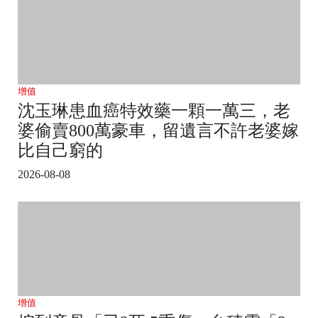
增值
沈玉琳患血癌特效藥一顆一萬三，老
婆偷賣800萬豪車，留遺言不許老婆嫁
比自己窮的
2026-08-08
增值