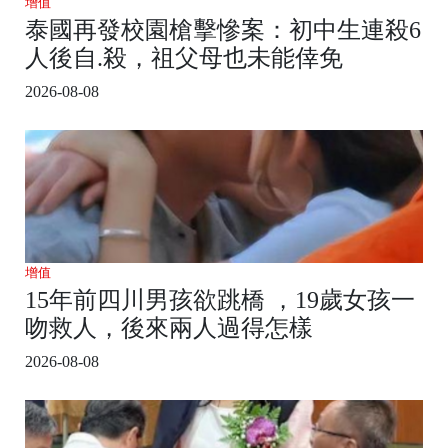
增值
泰國再發校園槍擊慘案：初中生連殺6
人後自.殺，祖父母也未能倖免
2026-08-08
增值
15年前四川男孩欲跳橋 ，19歲女孩一
吻救人，後來兩人過得怎樣
2026-08-08