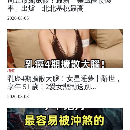
周五放颱風假？最新「暴風圈侵襲
率」出爐 北北基桃最高
2026-08-05
增值
乳癌4期擴散大腦！女星睡夢中辭世，
享年 51 歲！2愛女悲慟送別...
2026-08-03