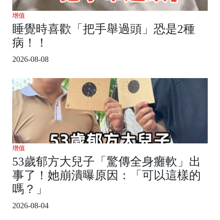
增值
睡覺時喜歡「把手舉過頭」恐是2種
病！！
2026-08-08
增值
53歲郁方大兒子「驚傳全身癱軟」出
事了！她崩潰曝原因：「可以這樣的
嗎？」
2026-08-04