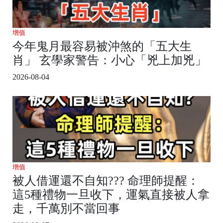
增值
今年鬼月最容易被沖煞的「五大生
肖」 玄學家警告：小心「兇上加兇」
2026-08-04
增值
被人借運還不自知??? 命理師提醒：
這5種禮物一旦收下，運氣直接被人拿
走，千萬別不當回事