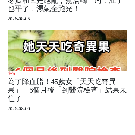
冬瓜和它是絕配，煮湯喝一周，肚子
也平了，濕氣全跑光！
2026-08-05
增值
為了降血脂！45歲女「天天吃奇異
果」 6個月後「到醫院檢查」結果呆
住了
2026-08-06