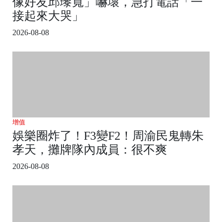
像好友邱瓈寬」嚇壞，急打電話「一
接起來大哭」
2026-08-08
增值
娛樂圈炸了！F3變F2！周渝民鬼轉朱
孝天，攤牌隊內成員：很不爽
2026-08-08