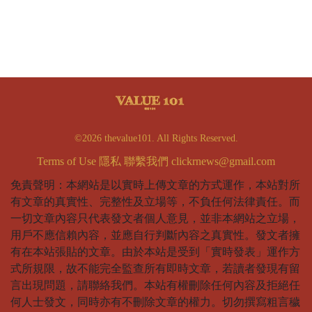
©2026 thevalue101. All Rights Reserved.
Terms of Use
隱私
聯繫我們
clickrnews@gmail.com
免責聲明：本網站是以實時上傳文章的方式運作，本站對所
有文章的真實性、完整性及立場等，不負任何法律責任。而
一切文章內容只代表發文者個人意見，並非本網站之立場，
用戶不應信賴內容，並應自行判斷內容之真實性。發文者擁
有在本站張貼的文章。由於本站是受到「實時發表」運作方
式所規限，故不能完全監查所有即時文章，若讀者發現有留
言出現問題，請聯絡我們。本站有權刪除任何內容及拒絕任
何人士發文，同時亦有不刪除文章的權力。切勿撰寫粗言穢