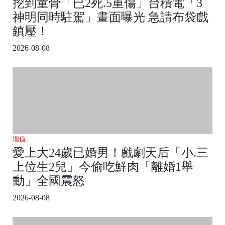
挖到童骨「已2死.5重傷」台積電「3
神明同時駐駕」畫面曝光 急請布袋戲
鎮壓！
2026-08-08
增值
愛上大24歲已婚男！戲劇天后「小.三
上位生2兒」今偷吃鮮肉「離婚1舉
動」全國震怒
2026-08-08