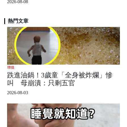
2026-08-08
熱門文章
增值
跌進油鍋！3歲童「全身被炸爛」慘
叫 母崩潰：只剩五官
2026-08-03