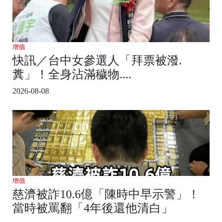
增值
快訊／台中女參選人「拜票被潑.
糞」！全身沾滿穢物....
2026-08-08
增值
慈濟被詐10.6億「陳時中早示警」！
當時被罵翻「4年後還他清白」