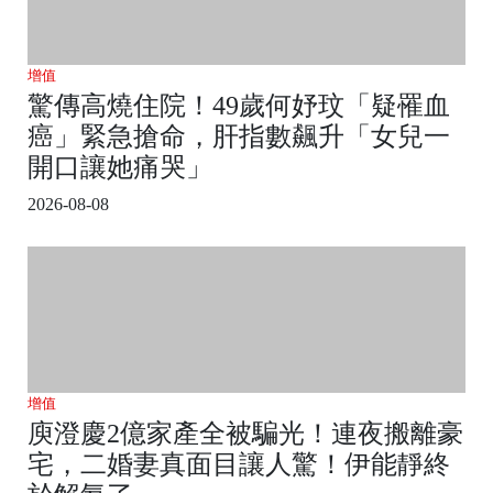
增值
驚傳高燒住院！49歲何妤玟「疑罹血
癌」緊急搶命，肝指數飆升「女兒一
開口讓她痛哭」
2026-08-08
增值
庾澄慶2億家產全被騙光！連夜搬離豪
宅，二婚妻真面目讓人驚！伊能靜終