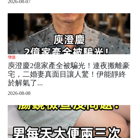
2026-08-07
增值
庾澄慶2億家產全被騙光！連夜搬離豪
宅，二婚妻真面目讓人驚！伊能靜終
於解氣了...
2026-08-08