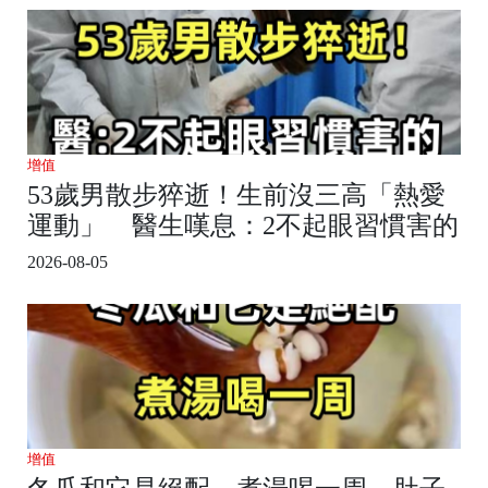
增值
53歲男散步猝逝！生前沒三高「熱愛
運動」 醫生嘆息：2不起眼習慣害的
2026-08-05
增值