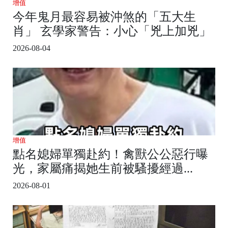
增值
今年鬼月最容易被沖煞的「五大生
肖」 玄學家警告：小心「兇上加兇」
2026-08-04
增值
點名媳婦單獨赴約！禽獸公公惡行曝
光，家屬痛揭她生前被騷擾經過...
2026-08-01