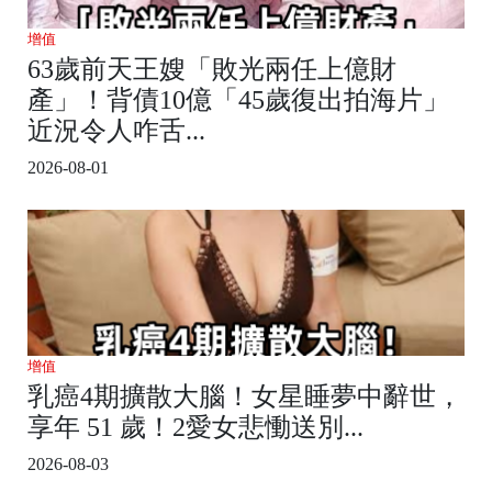
增值
63歲前天王嫂「敗光兩任上億財
產」！背債10億「45歲復出拍海片」
近況令人咋舌...
2026-08-01
增值
乳癌4期擴散大腦！女星睡夢中辭世，
享年 51 歲！2愛女悲慟送別...
2026-08-03