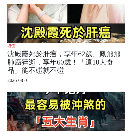
增值
沈殿霞死於肝癌，享年62歲、鳳飛飛
肺癌猝逝，享年60歲！「這10大食
品」能不碰就不碰
2026-08-01