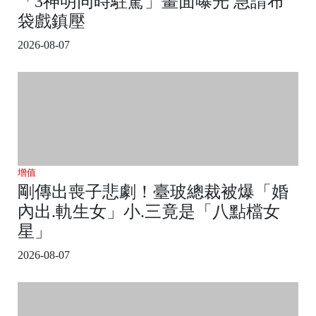
「3神明同時駐駕」畫面曝光 急請布
袋戲鎮壓
2026-08-07
增值
剛傳出喪子悲劇！臺玻總裁被爆「婚
內出.軌生女」小.三竟是「八點檔女
星」
2026-08-07