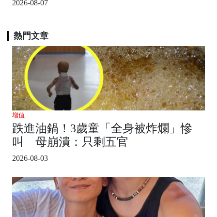
2026-08-07
熱門文章
增值
跌進油鍋！3歲童「全身被炸爛」慘
叫 母崩潰：只剩五官
2026-08-03