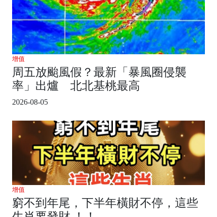
增值
周五放颱風假？最新「暴風圈侵襲
率」出爐 北北基桃最高
2026-08-05
增值
窮不到年尾，下半年橫財不停，這些
生肖要發財 ！！