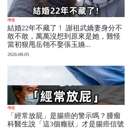
增值
結婚22年不藏了！ 謝祖武嬌妻身分不
敢不敢，萬萬沒想到原來是她，難怪
當初狠甩岳翎不娶張玉嬿...
2026-08-05
增值
「經常放屁」是腸癌的警示嗎？腫瘤
科醫生說「這3個癥狀」才是腸癌信號