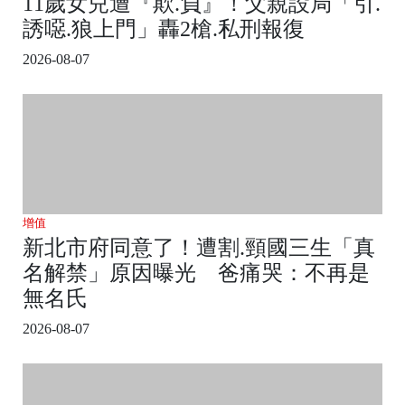
11歲女兒遭『欺.負』！父親設局「引.
誘噁.狼上門」轟2槍.私刑報復
2026-08-07
增值
新北市府同意了！遭割.頸國三生「真
名解禁」原因曝光 爸痛哭：不再是
無名氏
2026-08-07