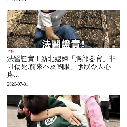
增值
法醫證實！新北媳婦「胸部器官」非
刀傷死.前來不及闔眼、慘狀令人心
疼...
2026-07-31