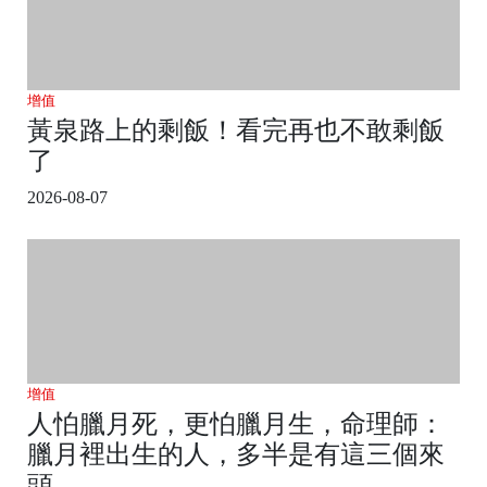
增值
黃泉路上的剩飯！看完再也不敢剩飯
了
2026-08-07
增值
人怕臘月死，更怕臘月生，命理師：
臘月裡出生的人，多半是有這三個來
頭