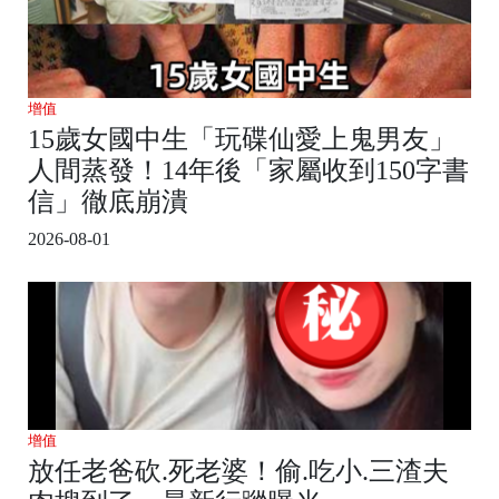
增值
15歲女國中生「玩碟仙愛上鬼男友」
人間蒸發！14年後「家屬收到150字書
信」徹底崩潰
2026-08-01
增值
放任老爸砍.死老婆！偷.吃小.三渣夫