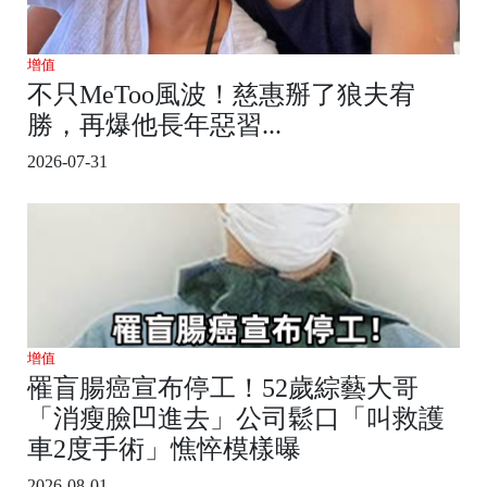
增值
不只MeToo風波！慈惠掰了狼夫宥
勝，再爆他長年惡習...
2026-07-31
增值
罹盲腸癌宣布停工！52歲綜藝大哥
「消瘦臉凹進去」公司鬆口「叫救護
車2度手術」憔悴模樣曝
2026-08-01