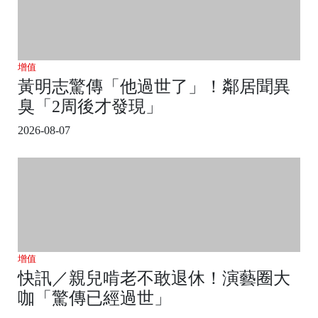
增值
黃明志驚傳「他過世了」！鄰居聞異
臭「2周後才發現」
2026-08-07
增值
快訊／親兒啃老不敢退休！演藝圈大
咖「驚傳已經過世」