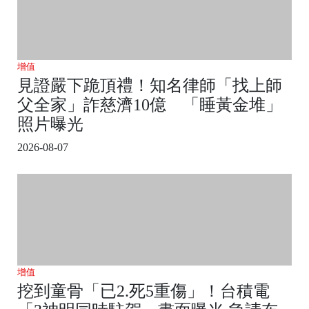
增值
見證嚴下跪頂禮！知名律師「找上師
父全家」詐慈濟10億 「睡黃金堆」
照片曝光
2026-08-07
增值
挖到童骨「已2.死5重傷」！台積電