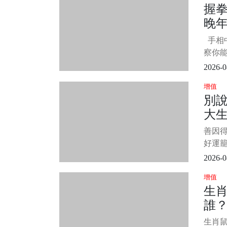
握
有橫
晚
奔！
甘霖
命
手相
遇貴
察你
伸出
2026-0
線，真
增值
醇厚
別
命中帶
大
磨難
年以
就
善因
好運
多人
2026-0
生過
增值
全是因
生肖
這七
誰？
誰羨
高，註
這
生肖鼠