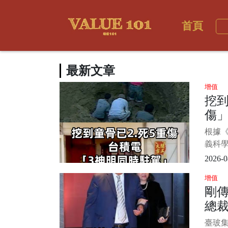
首頁
最新文章
增值
挖到
傷」
時駐
根據
布
義科
區，
2026-0
特地邀
增值
祈願工
剛
設的
總裁
像依
供桌
女」
臺玻