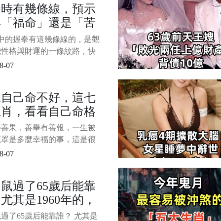
拳時有幾條線，預示
逆障礙一掃而空，財運一路飛
年「福命」還是「苦
正財穩穩往上漲，橫財如天降
，投資順利、生意興隆，出門
」：太準了！
中的握拳有這幾條線的，是觀
人
能性格與財運的一條紋路，快
你的手，握拳，看你有幾條
8-07
的準！ 1/4 A、一條線 聰明
，為人善良，意志堅定，他們
說自己命不好，這七
財。 然而早年的時候，多有
生肖，看看自己命格
，運勢開拓比較遲，一般到中
後才開
知道
得善果，善舉有善報，一生被
籠罩是多麼幸福的事，這是很
難以觸及的幸福，不僅自己一
8-07
的順利，家人也跟著享福，這
為善念而獲得的好運。 下面
鼠過了65歲后能靠
大屬相今生命格就是好，誰看
尤其是1960年的，
慕，財星拱照，財富水漲船
定一生滔天富貴。 快來跟著
可能就是天定！
過了65歲后能靠誰？ 尤其是