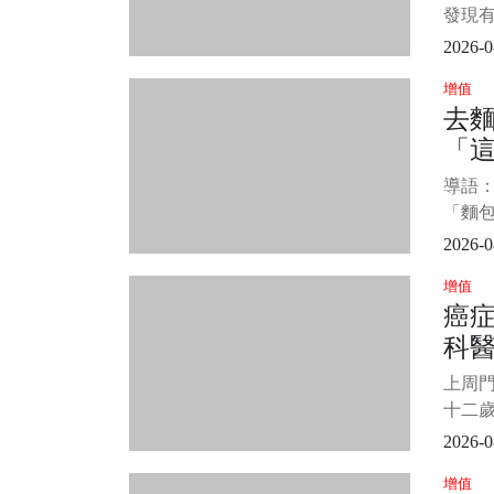
失。 
果
發現
食並
2026-0
常的
增值
果。 
去
居然
「這
不已
有這
師
導語
買
「麵
會買
2026-0
類也越
增值
店，
癌
人挑
科醫
忍不住
有麵
點
上周
誘人，
十二
年書
2026-0
節，
增值
癌。 