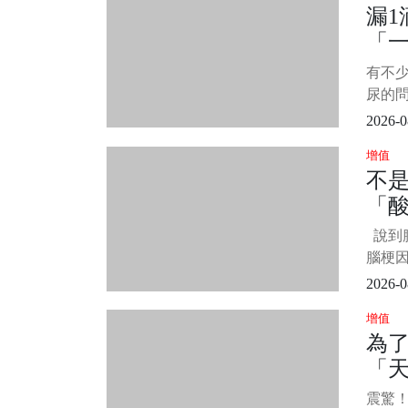
漏1
搶救
「
10%
兆呢？
處頻
有不
「
尿的
更
嚏，
2026-0
情況
增值
人相當
不是
礙於
「
敢出
不僅
常
說到
反覆
腦
腦梗
極高
2026-0
神」。
增值
腦梗。
為了
原因
「天
阻礙
應的
月
震驚！