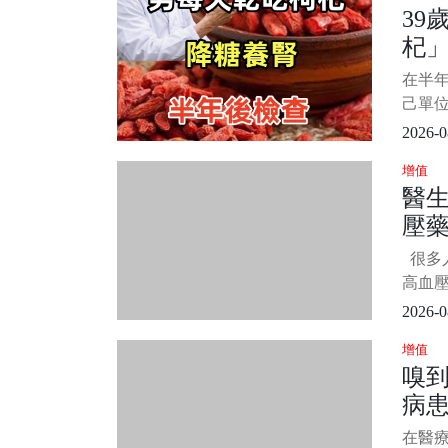
39
息，
杞
今年
彼得
檢
在半
己單
天抱著
2026-0
始，
增值
生了。
醫
裡說了
壓藥
的小
孕。 
了
很多
發現
高血
了，
2026-0
一名5
增值
烈的
嗅到
醫生
病
180
患了急
「整
在醫