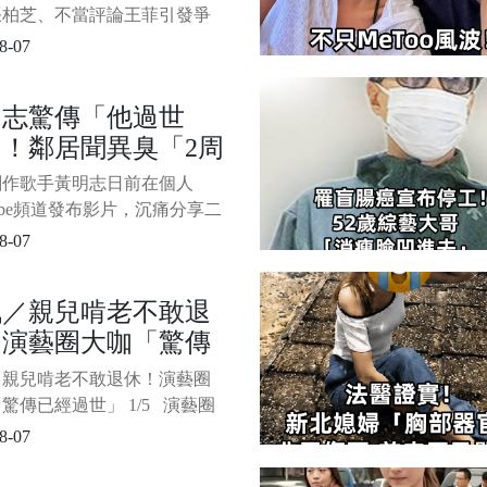
星」
張柏芝、不當評論王菲引發爭
又傳出喪子悲劇，使她與臺玻
8-07
林伯實的婚姻生活再度受到矚
根據《ETtoday新聞雲》報導，
明志驚傳「他過世
實過往曾在婚姻期間與知名女
！鄰居聞異臭「2周
發生婚外情，並育有一名私生
方還曾為此鬧上法院。 而這
才發現」
創作歌手黃明志日前在個人
星如今已徹底退出演藝圈，
Tube頻道發布影片，沉痛分享二
光文數月前於異國孤獨辭世的
8-07
，遺體在住處超過一週才被鄰
覺異味報案尋獲，令他悲痛不
訊／親兒啃老不敢退
片來源：《ETtoday》 1/4 根
！演藝圈大咖「驚傳
Ttoday星光雲》報導，黃明志
，二舅享年
經過世」
／親兒啃老不敢退休！演藝圈
驚傳已經過世」 1/5 演藝圈
令人心碎的消息！殿堂級填詞
8-07
、資深綠葉演員黎彼得驚傳病
壽76歲。 這項令人震驚的消