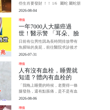
據
些生肖要發財 ！！ 1/6 屬蛇 屬蛇朋
友從此擺脫緊巴巴日子，下半年暗
2026-08-04
藏財氣全線爆發！過去沉潛累積的
增值
實力終於派上用場，眼光獨到一抓
一年7000人大腸癌過
就中大財，旁人看不懂的商機你隨
世！醫示警 「耳朵、臉
手就撿到金山！橫財一波接一波從
四面八方湧來，舊合作送上大分
出現1徵兆」趕快就醫
日前有位男性因為長時間排放帶有
紅，意外驚
魚腥味的臭屁，前往醫院求診後才
發現已經罹患大腸癌末期，醫生也
2026-07-31
呼籲民眾若察覺排便型態產生變
增值
化，應盡快前往醫療院所接受檢
人有沒有血栓，睡覺就
查。 1/6 中醫師吳宏乾在《健康
知道？體內有血栓的
2.0》節目中表示，藉由觀察反射區
域能夠掌握健康狀況，臉部與耳朵
人，睡覺常有這4種異常
「我晚上睡覺的時候，老覺得一條
的大腸反射區都能
腿發熱，還有點脹痛，是不是有血
栓啊？」 一位年近六十的計程車司
2026-08-06
機在體檢時問出了這句話。 很多人
增值
會覺得，血栓這種事，一定是和醫