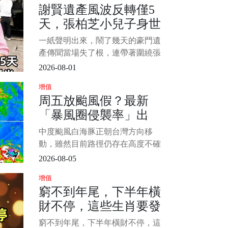
謝賢遺產風波反轉僅5
當慘慘慘慘死於樓梯間。 發後一度
天，張柏芝小兒子身世
傳出死者高度敏感器官遭割除離奇
消失，欠社會；然而法醫
曝光，是我們誤會了
一紙聲明出來，鬧了幾天的豪門遺
產傳聞當場失了根，連帶著圍繞張
柏芝小兒子的身世猜測，也被證明
2026-08-01
從一開始就跑偏了 謝賢離世後，網
增值
路上突然冒出一份說得極細的“遺囑
周五放颱風假？最新
內容”，其中最扎眼的說法，是大部
「暴風圈侵襲率」出
分資產留給了兩位長孫，剩下一部
分由謝霆鋒和謝婷婷分配
爐 北北基桃最高
中度颱風白海豚正朝台灣方向移
動，雖然目前路徑仍存在高度不確
定性，但北轉的幅度將直接決定對
2026-08-05
台灣的衝擊程度。 北部及東北部地
增值
區將面臨最直接的威脅，民眾最關
窮不到年尾，下半年橫
心的週五（7日）颱風假問題，氣象
財不停，這些生肖要發
署已發布最新暴風圈侵襲機率供參
考。 圖片來源：中央氣象局 1/4 根
財 ！！
窮不到年尾，下半年橫財不停，這