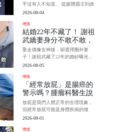
竟然是他？
乎沒有人不知道。 從媒體霸主到政
壇風雲人物，再到捲入舉國震驚的
2026-08-04
[偷.拍]風波，她的人生經歷宛如跌宕
增值
起伏的大女主劇本。 最近，曲美鳳
結婚22年不藏了！ 謝祖
一家三口的合照流出，讓外界發現
武嬌妻身分不敢不敢，
她的孩子父親竟然是曾經爆炸醜聞
中的某位熟人，網友紛紛表示「這
萬萬沒想到原來是她，
娶走偶像女神後，卻選擇圈外妻
反轉簡直比電視劇還瘋狂！」 1/4
難怪當初狠甩岳翎不娶
子！謝祖武藏了22年的婚紗曝光，
張玉嬿...
網友：難怪當年放棄岳翎和張玉嬿
2026-08-05
提起謝祖武，很多觀眾第一時間想
增值
到的，或許還是那個在電視劇裡總
「經常放屁」是腸癌的
是深情又讓人心疼的男人。 他演過
警示嗎？腫瘤科醫生說
溫暖幽默的老師，也演過病弱深情
的富家少爺，更憑藉《啞巴新娘》
「這3個癥狀」才是腸癌
放屁是我們人體正常的生理現象，
裡的周少樸一角，讓無數觀眾哭紅
信號
但經常放屁可能是身體疾病的徵
了眼。 劇中的他
兆，然而，是否經常放屁意味著腸
2026-08-01
癌？ 目前為止，並無研究表明經常
增值
放屁與腸癌有什麼直接聯繫。 那麼