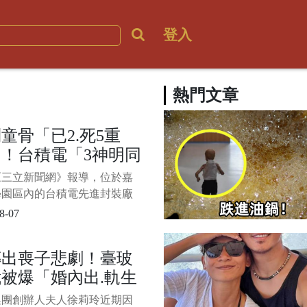
登入
熱門文章
童骨「已2.死5重
！台積電「3神明同
駕」畫面曝光 急請
《三立新聞網》報導，位於嘉
袋戲鎮壓
學園區內的台積電先進封裝廠
今日適逢關聖帝君聖誕千秋，
8-07
請布袋戲團進場演出， 1/6
程平安順遂。 廠區內臨時搭
傳出喪子悲劇！臺玻
鐵皮屋神壇首度曝光，三尊神
被爆「婚內出.軌生
序為土地公、關公及地藏王，
擺滿祝賀壽塔，場面莊嚴肅
小.三竟是「八點檔
集團創辦人夫人徐莉玲近期因