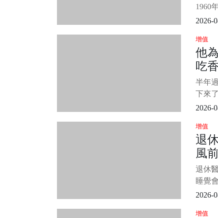
筆者看
196
難違，
2026-0
后，命
增值
是19
他
天干地
吃
能依靠
「福
看
半年
了
下來了
嗎？ 
2026-0
「包治
增值
答案
退休
它。
風前
人體
鈉的升
這個
退休醫
都能
睡覺會
都
都能救
2026-0
其實，
增值
馬跡