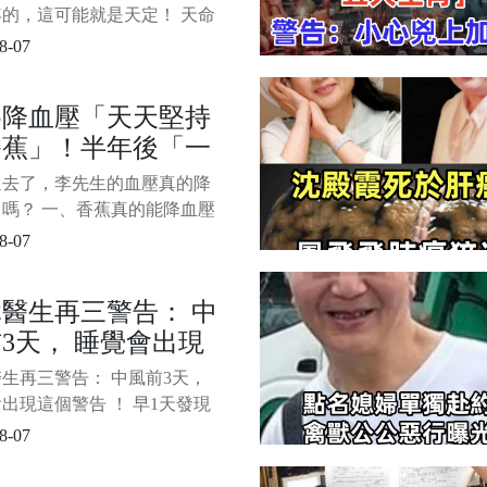
看都有誰吧。 1/7 &nb
0年的，這可能就是天定！ 天命
天意難測。 生肖鼠年過65歲
8-07
運走向似乎已經註定。 尤其
60年出生的屬鼠人，更是受到
為降血壓「天天堅持
支特殊影響。 究竟他們晚年
香蕉」！半年後「一
何人？ 是否真如古語所言
無雙至，禍不單行
檢查結果」醫生愣住
過去了，李先生的血壓真的降
嗎？ 一、香蕉真的能降血壓
有一定依據，但也別想靠它
8-07
百病」 香蕉能不能降血壓？
是：有科學依據，但別神化
醫生再三警告： 中
 香蕉含有豐富的鉀元素，鉀在
3天， 睡覺會出現
內有一個重要功能，就是對抗
壓作用。 我們日常
警告 ！ 早1天發現
生再三警告： 中風前3天，
救命， 可惜很多人
出現這個警告 ！ 早1天發現
錯過了
命， 可惜很多人都錯過了 1/6
8-07
 中風在發作前往往有些蛛絲
，若能及時發現，分秒必爭地