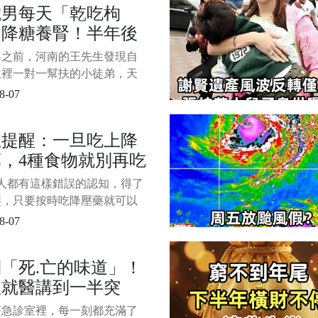
歲男每天「乾吃枸
由他的摯友鍾志光親自證實。
」降糖養腎！半年後
3月因突發中風而長期臥床的黎
，最終仍不敵
查「連醫生都傻住」
年之前，河南的王先生發現自
位裡一對一幫扶的小徒弟，天
個保溫杯喝枸杞泡水。 一開
8-07
大家笑著感嘆年輕人也開始養
 結果，小徒弟跑到王先生那
生提醒：一旦吃上降
自己的秘密。 原來，王先生
，4種食物就別再吃
徒弟結婚一年了，最近在備
老婆在網上搜備孕資料的時候
，再吃有心梗風險
人都有這樣錯誤的認知，得了
，枸杞可以提高精子質量。
壓，只要按時吃降壓藥就可以
其他的細節沒必要特別注意。
8-07
6歲的男性患者，深夜突然劇
胸痛，家人將患者送到醫院，
「死.亡的味道」！
一測血壓發現高達
患就醫講到一半突
/110mmHg，更糟糕的是，還罹
性心肌梗死， 毋庸置疑，他
個人發黑」猝.死，
療急診室裡，每一刻都充滿了