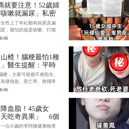
滴就要注意！52歲婦
，患者中風的死亡率可降低在
一咳嗽就漏尿」私密
 以內。 老人中風前都有哪些徵
 ➡ 頻繁打哈欠 正常
發炎 醫籲4族群
少女性上了年紀都有頻尿及漏
屬於高風險族群」：
問題，最怕的就是咳嗽、打噴
年期更嚴重
一不小心就無法控制，雖然這
8-06
一段時間就能恢復，但還是令
困擾。 1/6 過去有名52歲婦人
山楂！腦梗最怕1種
漏尿問題，每天都要墊護墊才
酸」醫生提醒：平時
門，沒想到情況卻更加嚴重，
沒有好轉，就連私密處都出現
吃「血管通暢」遠離
腦梗，大家可能都不會陌生。
感染，發炎還起一大片疹子，
梗
因為發病急、死亡率、致殘率
，因此被認為是中老年「死
8-06
 每年約有150萬以上的人突發
 腦梗的出現主要是因為某種
降血脂！45歲女
，讓腦部血管出現了血流上的
天吃奇異果」 6個
，造成腦組織的缺血，以及相
組織出現了神經性功能的缺
後「到醫院檢查」結
一位45歲的李阿姨健康檢查