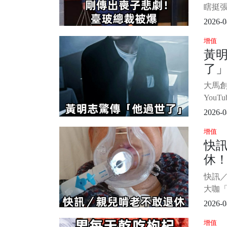
穆。
女
瞎挺
議，
2026-0
總裁
增值
目。 
黃
林伯
了」
演員
女，雙
後
大馬
位女
You
舅王
2026-0
訊息
增值
居察
快
已。 圖
休
據《E
透露
已
快訊
大咖「
傳來
2026-0
大師
增值
逝，享