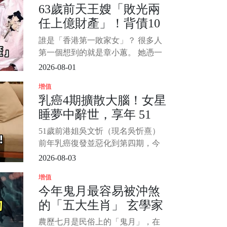
63歲前天王嫂「敗光兩
院有關，要麼是腦梗、要麼是肺栓
任上億財產」！背債10
塞，和日常生活沒什麼關係。 其
實，身體的信號，往往不是在醫
億「45歲復出拍海片」
誰是「香港第一敗家女」？ 很多人
院，而是在床上最容易被發現。
近況令人咋舌...
第一個想到的就是章小蕙。 她憑一
1/15
己之力讓兩任億萬富豪破產，自己
2026-08-01
也背上2.5億巨債（約新台幣10.3
增值
億）。 為了翻身，45歲的她不惜接
乳癌4期擴散大腦！女星
拍[大尺度]電影，轟動全城。 如今62
睡夢中辭世，享年 51
歲的她回看半生，坦言最後悔的就
是嫁給鍾鎮濤。 1/8
歲！2愛女悲慟送別...
51歲前港姐吳文忻（現名吳忻熹）
前年乳癌復發並惡化到第四期，今
家屬於她社群宣佈辭世噩耗：「致
2026-08-03
所有關心吳文忻的朋友，我們懷著
增值
悲痛和不捨的心情告訴大家，阿Nat
今年鬼月最容易被沖煞
已於今早在醫院睡夢中安詳離世。
的「五大生肖」 玄學家
1/4 Natalie 是在星期日晚入院，在
最後的日子家人和最好的朋友
警告：小心「兇上加
農歷七月是民俗上的「鬼月」，在