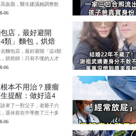
對人的生活影
呆住了
有高血脂，醫生建議她調整飲
服藥，但她卻選擇了一條不尋
8-06
路——每天堅持吃兩個奇異
1/6 六個月後複查，她的血脂
麵包店，最好避開
神奇下降，連主治醫生都驚訝
4類」麵包，烘焙
！這到底是偶然還是奇異果真
般神力？
：只有不懂的人才會
：去麵包店，最好避開「這4類
！
包，烘焙師：只有不懂的人才
隨著飲食的多樣化，麵包的種
8-06
來越豐富。 每次走進麵包
櫥窗里琳瑯滿目的麵包總是讓
症根本不用治？腫瘤
花了眼，香甜的氣味更是讓人
生提醒：做好這4
想多買幾個。 然而，並非所
包都值得購買，有些麵包看似
，或可長期生存
門診來了一對父子，老爺子六
實則暗藏"貓膩"。
歲，退休前在中學教了三十多
，單位體檢查出肺上有個小結
8-06
進一步穿刺后確診是早期肺腺
兒子剛拿到報告眼圈就紅了，