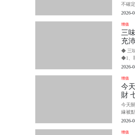
之所
這
不確
能挽救
2026-0
日在
增值
個驚
三
醫時
充沛
人發
免了一
歲像
◆ 
我們
◆1
號，
葯，每
2026-0
要一
增值
兒。 
今天
了，
財 
水當
一樣。
今天關
不濟
緣被點
日得
2026-0
接福
增值
明，