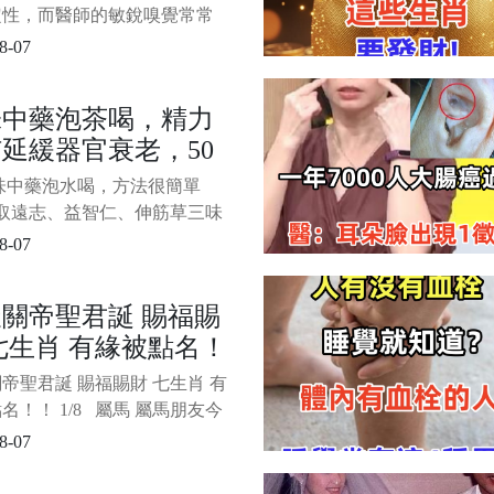
以會罹患心梗，與長
個預兆一定要注意！
定性，而醫師的敏銳嗅覺常常
生命。 急診科醫師魏智偉近
8-07
節目《醫師好辣》中分享了一
心動魄的案例，一名病患在就
味中藥泡茶喝，精力
突感不適，隨後竟當場「整個
延緩器官衰老，50
黑」猝死，所幸及時搶救才避
場悲劇。 這起事件再度提醒
30歲！現在喝剛好
三味中藥泡水喝，方法很簡單
，某些「不起眼」的身體訊
、取遠志、益智仁、伸筋草三味
可能
味5克泡水即可。 2、沖水后
8-07
次喝完再續水，不然會變味
當我們漸漸覺得精力不夠用
關帝聖君誕 賜福賜
那麼，就買來這三味中藥，泡
七生肖 有緣被點名！
茶喝，會很快覺得和以前大不
 遠志和益智仁治頭昏、精力
帝聖君誕 賜福賜財 七生肖 有
，伸
名！！ 1/8 屬馬 屬馬朋友今
關聖帝君親自點名，駿馬踏雲
8-07
財！往日仗義為人、行事光
今日終於蒙聖君垂憐護佑，所