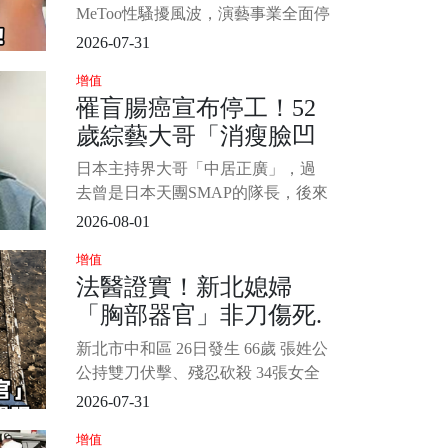
MeToo性騷擾風波，演藝事業全面停
擺，2025年二審遭判刑8個月，緩刑
2026-07-31
5年。 隨著宥勝宣告不再以「宥勝」
增值
名義活動，其家庭狀態也成為外界
罹盲腸癌宣布停工！52
關注焦點。 近日更有傳聞指出，其
歲綜藝大哥「消瘦臉凹
身分證配偶欄已悄然空白，雖然老
婆慈惠（林慈惠）並未正式說明婚
進去」公司鬆口「叫救
日本主持界大哥「中居正廣」，過
姻現況，但她昨（12）日凌晨
護車2度手術」憔悴模樣
去曾是日本天團SMAP的隊長，後來
曝
從偶像界轉戰綜藝圈後，靠著帥氣
2026-08-01
外型、幽默風趣的口條，受到很多
增值
觀眾的喜愛，雖然後來爆出不少醜
法醫證實！新北媳婦
聞，但在日本地位依然崇高。 只是
「胸部器官」非刀傷死.
2022年傳出，打拚超過30年以來，
幾乎沒有請過長假的他，突然宣布
前來不及闔眼、慘狀令
新北市中和區 26日發生 66歲 張姓公
停工休養1個月，後面就有知情人士
人心疼...
公持雙刀伏擊、殘忍砍殺 34張女全
透露，
身慘遭砍刀，致命傷位於頸部，導
2026-07-31
致頭顱僅剩頸椎支撐，死者甚至來
增值
不及閔眼便離世， 1/4 死狀公寓相