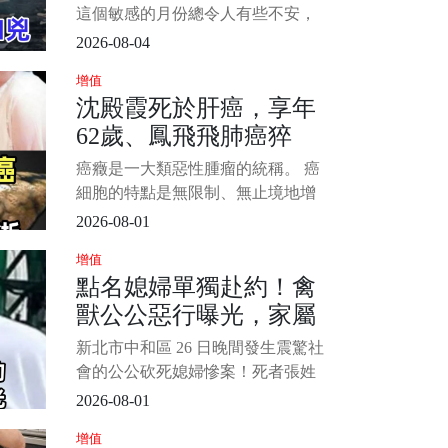
兇」
這個敏感的月份總令人有些不安，
所以我們寧可信其有，遵從老祖宗
2026-08-04
的文化智慧避免一些行為，除了保
增值
平安之外，說不定還能帶來好運。
沈殿霞死於肝癌，享年
下面小編為大家盤點在鬼月容易被
62歲、鳳飛飛肺癌猝
沖煞的生肖排行，趕緊來看看吧！
看看這裡面是否有你的生肖。 1/6
逝，享年60歲！「這10
癌癥是一大類惡性腫瘤的統稱。 癌
大食品」能不碰就不碰
細胞的特點是無限制、無止境地增
生，使患者體內的營養物質被大量
2026-08-01
消耗；癌細胞釋放出多種毒素，使
增值
人體產生一系列癥狀；癌細胞還可
點名媳婦單獨赴約！禽
轉移到全身各處生長繁殖，導致人
獸公公惡行曝光，家屬
體消瘦、無力、貧血、食欲不振、
發熱以及嚴重的臟器功能受損等
痛揭她生前被騷擾經
新北市中和區 26 日晚間發生震驚社
等。 1/5 &nbs
過...
會的公公砍死媳婦慘案！死者張姓
女店長獨自前往公婆住處接 4 歲女
2026-08-01
兒時，慘遭 66 歲張姓公公砍殺近百
增值
刀身亡。 死者弟弟獨家接受採訪，