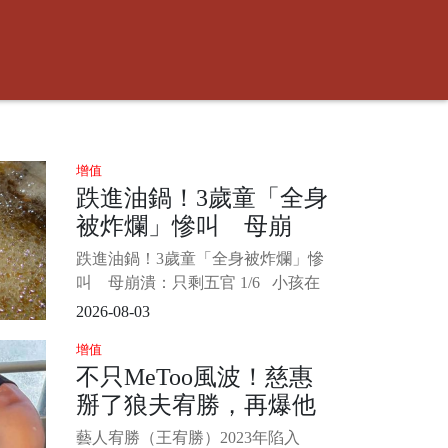
增值
跌進油鍋！3歲童「全身
被炸爛」慘叫 母崩
潰：只剩五官
跌進油鍋！3歲童「全身被炸爛」慘
叫 母崩潰：只剩五官 1/6 小孩在
玩耍時大人千萬要注意周遭環境安
2026-08-03
全，以免發生憾事。 中國一名3歲男
增值
童和小朋友追逐打鬧，結果不慎跌
不只MeToo風波！慈惠
進滾燙油鍋，男童送醫後全身65%的
掰了狼夫宥勝，再爆他
面積燒傷，媽媽看了崩潰喊「就像
被剝了皮的羔羊一樣」。
長年惡習...
藝人宥勝（王宥勝）2023年陷入