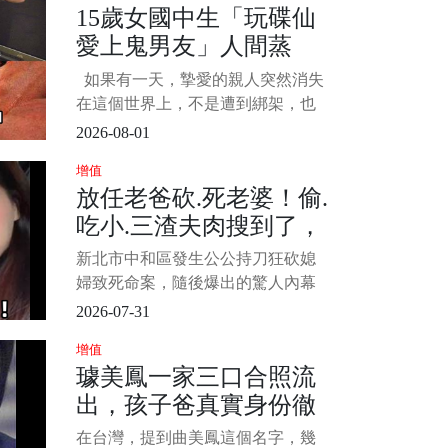
15歲女國中生「玩碟仙
還原案發當天公公如何點名要求姊
愛上鬼男友」人間蒸
姊親自來接小孩，質疑根本是精心
布局的奪命陷阱。 更令人不寒而慄
發！14年後「家屬收到
如果有一天，摯愛的親人突然消失
的是，檢警相驗後發現
150字書信」徹底崩潰
在這個世界上，不是遭到綁架，也
不是被歹徒害命，而是就這樣失蹤
2026-08-01
了，大家內心是會有多煎熬呢？ 日
增值
前在一個協尋網站中，一個女孩備
放任老爸砍.死老婆！偷.
受關注，她已經失蹤了14年，但是
吃小.三渣夫肉搜到了，
在各方調查下，卻始終沒有消息，
唯一的證物，又是遺留在書包中的
最新行蹤曝光
新北市中和區發生公公持刀狂砍媳
一封信，內容曝光，震驚當地人，
婦致死命案，隨後爆出的驚人內幕
徹底引爆全網怒火！不少民眾與死
2026-07-31
者親友紛紛指責， 1/4 這起悲劇的
增值
始作俑者正是死者長期在台中包養
璩美鳳一家三口合照流
小三的「無能丈夫」。 死者閨密出
出，孩子爸真實身份徹
面沉痛爆料，死者老公與原生家庭
關係不睦，
底瞞不住，萬萬沒想到
在台灣，提到曲美鳳這個名字，幾