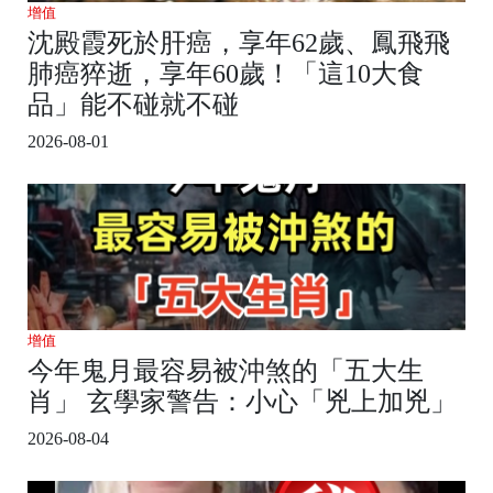
增值
沈殿霞死於肝癌，享年62歲、鳳飛飛
肺癌猝逝，享年60歲！「這10大食
品」能不碰就不碰
2026-08-01
增值
今年鬼月最容易被沖煞的「五大生
肖」 玄學家警告：小心「兇上加兇」
2026-08-04