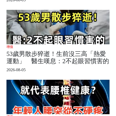
增值
53歲男散步猝逝！生前沒三高「熱愛
運動」 醫生嘆息：2不起眼習慣害的
2026-08-05