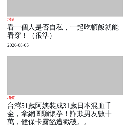
增值
看一個人是否自私，一起吃頓飯就能
看穿！（很準）
2026-08-05
增值
台灣51歲阿姨裝成31歲日本混血千
金，拿網圖騙懷孕！詐欺男友數十
萬，健保卡露餡遭戳破。。