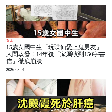
增值
15歲女國中生「玩碟仙愛上鬼男友」
人間蒸發！14年後「家屬收到150字書
信」徹底崩潰
2026-08-01