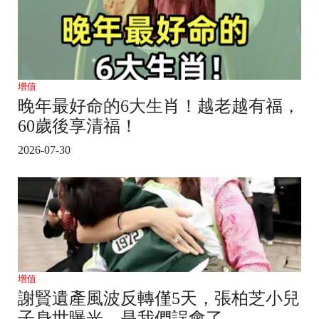
增值
晚年最好命的6大生肖！越老越有福，
60歲後享清福！
2026-07-30
增值
謝賢遺產風波反轉僅5天，張柏芝小兒
子身世曝光，是我們誤會了