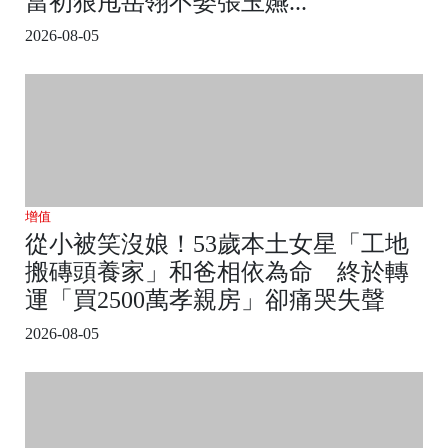
當初狠甩岳翎不娶張玉嬿...
2026-08-05
增值
從小被笑沒娘！53歲本土女星「工地
搬磚頭養家」和爸相依為命 終於轉
運「買2500萬孝親房」卻痛哭失聲
2026-08-05