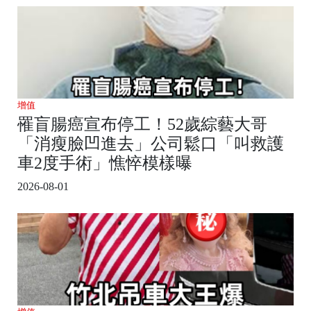
增值
罹盲腸癌宣布停工！52歲綜藝大哥
「消瘦臉凹進去」公司鬆口「叫救護
車2度手術」憔悴模樣曝
2026-08-01