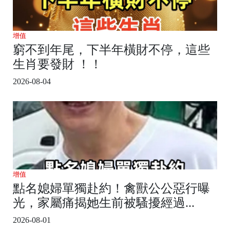
增值
窮不到年尾，下半年橫財不停，這些
生肖要發財 ！！
2026-08-04
增值
點名媳婦單獨赴約！禽獸公公惡行曝
光，家屬痛揭她生前被騷擾經過...
2026-08-01