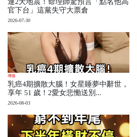
連2天地震！命理師驚預言「點名他高
官下台」這黨失守大票倉
2026-07-30
增值
乳癌4期擴散大腦！女星睡夢中辭世，
享年 51 歲！2愛女悲慟送別...
2026-08-03