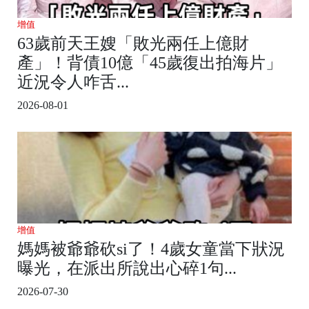
增值
63歲前天王嫂「敗光兩任上億財
產」！背債10億「45歲復出拍海片」
近況令人咋舌...
2026-08-01
增值
媽媽被爺爺砍si了！4歲女童當下狀況
曝光，在派出所說出心碎1句...
2026-07-30