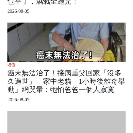
也平了，濕氣全跑光！
2026-08-05
增值
癌末無法治了！接病重父回家「沒多
久過世」 家中老貓「1小時後離奇舉
動」網哭暈：牠怕爸爸一個人寂寞
2026-08-05