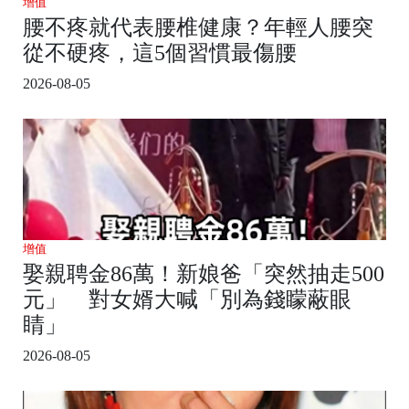
增值
腰不疼就代表腰椎健康？年輕人腰突
從不硬疼，這5個習慣最傷腰
2026-08-05
增值
娶親聘金86萬！新娘爸「突然抽走500
元」 對女婿大喊「別為錢矇蔽眼
睛」
2026-08-05