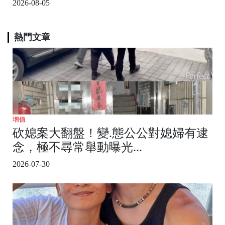
2026-08-05
熱門文章
增值
砍媳案大翻盤！變.態公公對媳婦有逮
念，極不尋常舉動曝光...
2026-07-30