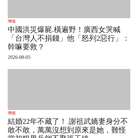
增值
中國洪災爆屍.橫遍野！廣西女哭喊
「台灣人不捐錢」他「怒列2惡行」：
幹嘛要救？
2026-08-05
增值
結婚22年不藏了！ 謝祖武嬌妻身分不
敢不敢，萬萬沒想到原來是她，難怪