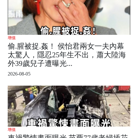
增值
偷.腥被捉.姦！ 侯怡君兩女一夫內幕
太驚人，隱忍25年生不出，蕭大陸海
外39歲兒子遭曝光...
2026-08-05
增值
車禍驚悚畫面曝光 苗栗77歲老婦插花