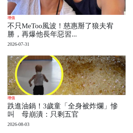
增值
不只MeToo風波！慈惠掰了狼夫宥
勝，再爆他長年惡習...
2026-07-31
增值
跌進油鍋！3歲童「全身被炸爛」慘
叫 母崩潰：只剩五官
2026-08-03