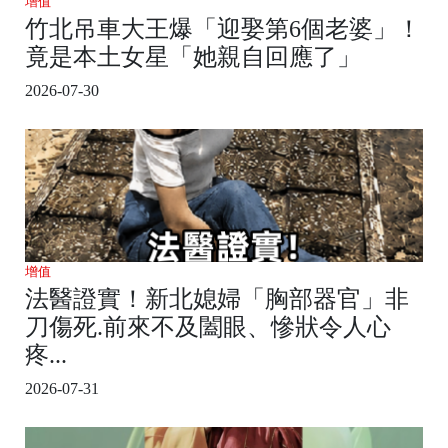
增值
竹北吊車大王爆「迎娶第6個老婆」！
竟是本土女星「她親自回應了」
2026-07-30
增值
法醫證實！新北媳婦「胸部器官」非
刀傷死.前來不及闔眼、慘狀令人心
疼...
2026-07-31