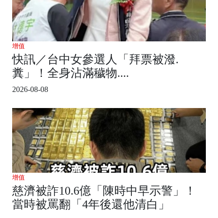
增值
快訊／台中女參選人「拜票被潑.
糞」！全身沾滿穢物....
2026-08-08
增值
慈濟被詐10.6億「陳時中早示警」！
當時被罵翻「4年後還他清白」