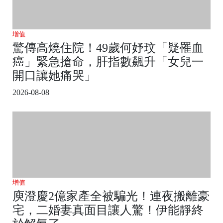
增值
驚傳高燒住院！49歲何妤玟「疑罹血
癌」緊急搶命，肝指數飆升「女兒一
開口讓她痛哭」
2026-08-08
增值
庾澄慶2億家產全被騙光！連夜搬離豪
宅，二婚妻真面目讓人驚！伊能靜終