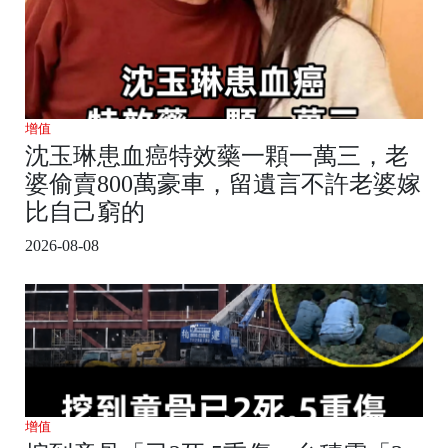
增值
沈玉琳患血癌特效藥一顆一萬三，老
婆偷賣800萬豪車，留遺言不許老婆嫁
比自己窮的
2026-08-08
增值