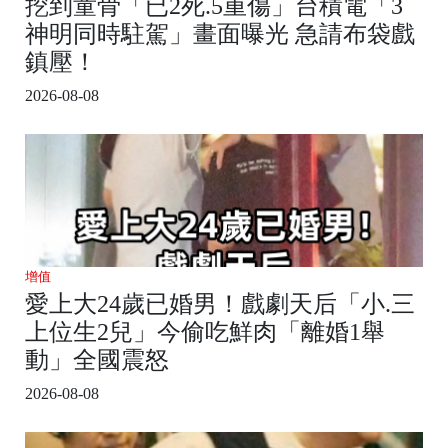
挖到童骨「已2死.5重傷」台積電「3
神明同時駐駕」畫面曝光 急請布袋戲
鎮壓！
2026-08-08
增值
愛上大24歲已婚男！戲劇天后「小.三
上位生2兒」今偷吃鮮肉「離婚1舉
動」全國震怒
2026-08-08