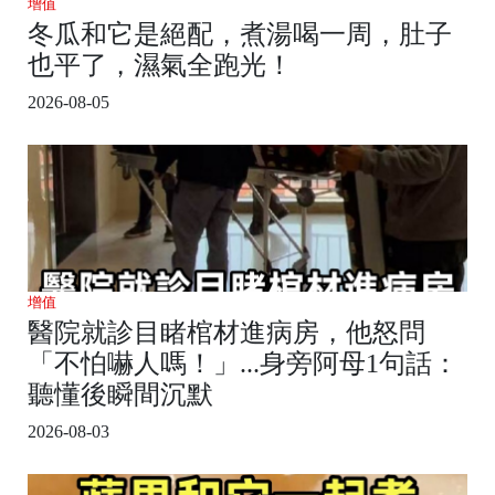
增值
冬瓜和它是絕配，煮湯喝一周，肚子
也平了，濕氣全跑光！
2026-08-05
增值
醫院就診目睹棺材進病房，他怒問
「不怕嚇人嗎！」...身旁阿母1句話：
聽懂後瞬間沉默
2026-08-03