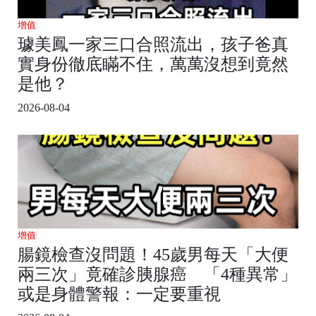
增值
璩美鳳一家三口合照流出，孩子爸真
實身份徹底瞞不住，萬萬沒想到竟然
是他？
2026-08-04
增值
腸鏡檢查沒問題！45歲男每天「大便
兩三次」竟確診胰腺癌 「4種異常」
或是身體警報：一定要重視