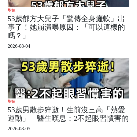
增值
53歲郁方大兒子「驚傳全身癱軟」出
事了！她崩潰曝原因：「可以這樣的
嗎？」
2026-08-04
增值
53歲男散步猝逝！生前沒三高「熱愛
運動」 醫生嘆息：2不起眼習慣害的
2026-08-05