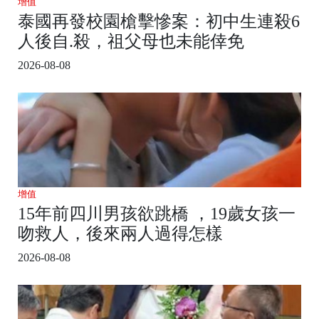
增值
泰國再發校園槍擊慘案：初中生連殺6
人後自.殺，祖父母也未能倖免
2026-08-08
增值
15年前四川男孩欲跳橋 ，19歲女孩一
吻救人，後來兩人過得怎樣
2026-08-08