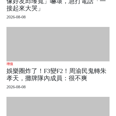
像好友邱瓈寬」嚇壞，急打電話「一
接起來大哭」
2026-08-08
增值
娛樂圈炸了！F3變F2！周渝民鬼轉朱
孝天，攤牌隊內成員：很不爽
2026-08-08