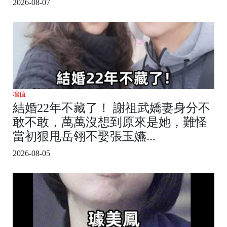
2026-08-07
增值
結婚22年不藏了！ 謝祖武嬌妻身分不
敢不敢，萬萬沒想到原來是她，難怪
當初狠甩岳翎不娶張玉嬿...
2026-08-05