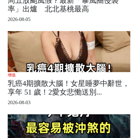
周五放颱風假？最新「暴風圈侵襲
率」出爐 北北基桃最高
2026-08-05
增值
乳癌4期擴散大腦！女星睡夢中辭世，
享年 51 歲！2愛女悲慟送別...
2026-08-03