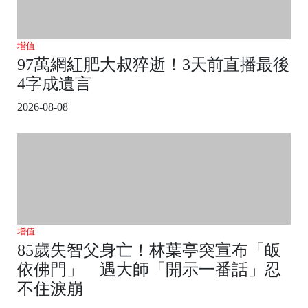
增值
97萬網紅肥大叔猝逝！3天前直播最後
4字成遺言
2026-08-08
增值
85歲失智父身亡！林葉亭突宣布「皈
依佛門」 遇大師「開示一番話」忍
不住淚崩