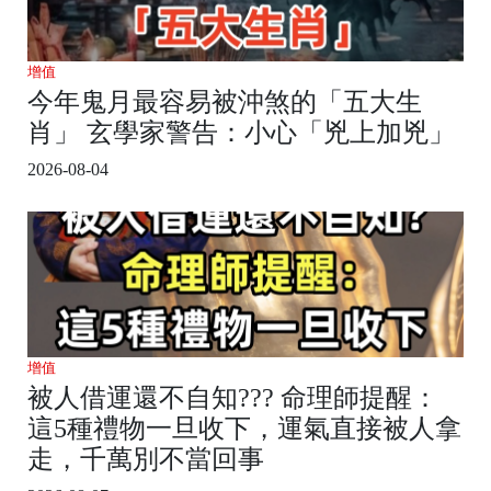
增值
今年鬼月最容易被沖煞的「五大生
肖」 玄學家警告：小心「兇上加兇」
2026-08-04
增值
被人借運還不自知??? 命理師提醒：
這5種禮物一旦收下，運氣直接被人拿
走，千萬別不當回事