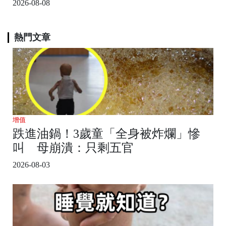
2026-08-08
熱門文章
增值
跌進油鍋！3歲童「全身被炸爛」慘
叫 母崩潰：只剩五官
2026-08-03