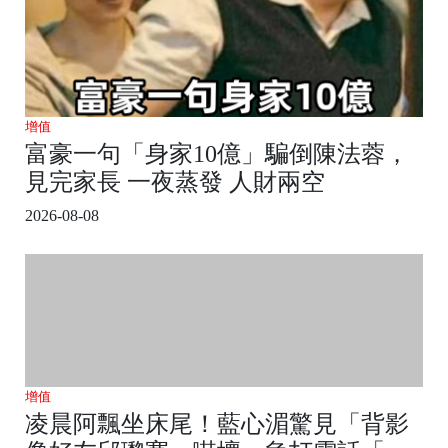
增值
富豪一句「身家10億」騙倒陳法蓉，
見完家長 一夜蒸發 人財兩空
2026-08-08
增值
凌晨阿飄坐床尾！藍心湄驚見「背影