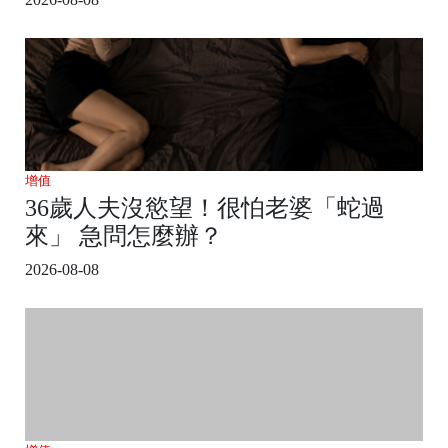
增值
36歲人夫沒慾望！很怕老婆「蛇過
來」 急問怎麼辦？
2026-08-08