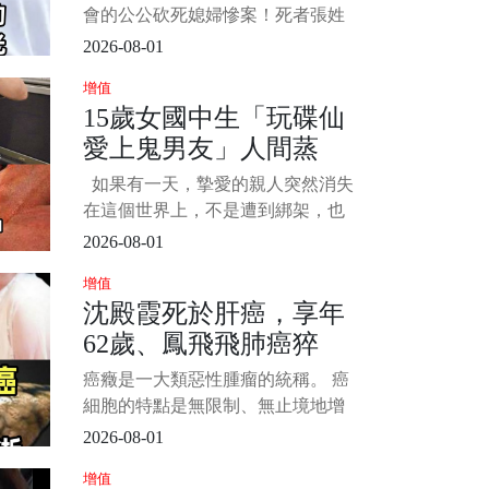
過...
會的公公砍死媳婦慘案！死者張姓
女店長獨自前往公婆住處接 4 歲女
2026-08-01
兒時，慘遭 66 歲張姓公公砍殺近百
增值
刀身亡。 死者弟弟獨家接受採訪，
15歲女國中生「玩碟仙
還原案發當天公公如何點名要求姊
愛上鬼男友」人間蒸
姊親自來接小孩，質疑根本是精心
布局的奪命陷阱。 更令人不寒而慄
發！14年後「家屬收到
如果有一天，摯愛的親人突然消失
的是，檢警相驗後發現
150字書信」徹底崩潰
在這個世界上，不是遭到綁架，也
不是被歹徒害命，而是就這樣失蹤
2026-08-01
了，大家內心是會有多煎熬呢？ 日
增值
前在一個協尋網站中，一個女孩備
沈殿霞死於肝癌，享年
受關注，她已經失蹤了14年，但是
62歲、鳳飛飛肺癌猝
在各方調查下，卻始終沒有消息，
唯一的證物，又是遺留在書包中的
逝，享年60歲！「這10
癌癥是一大類惡性腫瘤的統稱。 癌
一封信，內容曝光，震驚當地人，
大食品」能不碰就不碰
細胞的特點是無限制、無止境地增
生，使患者體內的營養物質被大量
2026-08-01
消耗；癌細胞釋放出多種毒素，使
增值
人體產生一系列癥狀；癌細胞還可