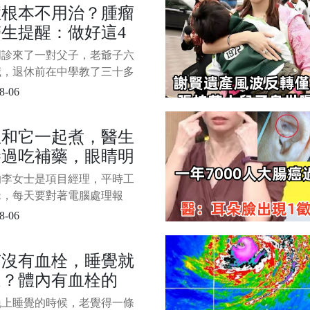
症根本不用治？腫瘤
花了眼，香甜的氣味更是讓人
生提醒：做好這4
想多買幾個。 然而，並非所
包都值得購買，有些麵包看似
，或可長期生存
門診來了一對父子，老爺子六
實則暗藏"貓膩"。
歲，退休前在中學教了三十多
，單位體檢查出肺上有個小結
8-06
進一步穿刺后確診是早期肺腺
兒子剛拿到報告眼圈就紅了，
瓜和它一起煮，醫生
醫生的手問能不能馬上安排手
勝過吃補藥，眼睛明
接著上化療，錢不是問題，只
癌細胞全清乾淨。 1/8 老爺
了，老花眼沒有了
的李女士是項目經理，平時工
倒
碌，每天要對著電腦處理報
用手機回復客戶，不知不覺
8-06
睛漸漸變得模糊。 她的飲食
隨意，早餐只靠一杯咖啡提
有沒有血栓，睡覺就
午餐為了減肥不吃主食，晚餐
道？體內有血栓的
做飯就點外賣應付，久而久
眼睛乾澀、疲勞的感覺越來越
睡覺常有這4種異常
晚上睡覺的時候，老覺得一條