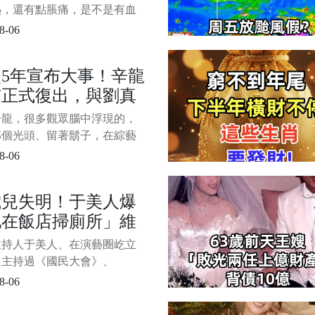
李女士帶著困擾，去醫院做了
熱，還有點脹痛，是不是有血
檢查，結果顯示她
」 一位年近六十的計程車司
8-06
檢時問出了這句話。 很多人
得，血栓這種事，一定是和醫
5年宣布大事！辛龍
關，要麼是腦梗、要麼是肺栓
布正式復出，與劉真
日常生活沒什麼關係。 其
身體的信號，往往不是在醫
母斷絕往來，不讓女
辛龍，很多觀眾腦中浮現的，
而是在床上最容易被發現。
見阿公阿嫲內幕驚
那個光頭、留著鬍子，在綜藝
！
裡模仿各種歌手逗得全場大笑
8-06
。 可2020年3月22日之後，他
像突然被按下暫停鍵。 妻子
歲兒失明！于美人爆
因為嚴重主動脈瓣狹窄接受手
他在飯店掃廁所」維
之後陸續出現心臟功能恢復不
腦部栓塞與出血等狀況，最終
，不盼紅包只求「別
主持人于美人、在演藝圈屹立
年僅44歲。 1/5
花我的錢」
，主持過《國民大會》、
O姐妹會》、《請問 你是哪裡
8-06
等節目，更在《超級紅人榜》
達15年！她近日出席尾牙活