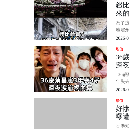
錢
動時，
來
況，
幾乎
一句
為了
力，
后
地震永
拚命！ 
DN
後的真
2026-0
本熊本
增值
町的
36
震后發
深
一名死
竹玖瑠
曝
36歲
年失
守細節
2026-0
些明
增值
藝人
好
感證明
曝遭
後者。
第一
富
香港