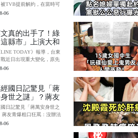
些年，
被TVB提前解約，在當時可
發了全城熱議。 離開TVB之
8-06
芊妤轉型做網紅。 開通瑜伽
，靠網路發言，現在非常成
英文真的出手了！綠
她現在的收入、帶貨影響力，
「這縣市」上演大和
都排在香港網紅收入的前五
/9 當年
 震撼陣容曝光
LINE TODAY》報導，台東
選戰近日出現重大變化，原先
關注的綠營內部競爭，如今可
8-06
和解契機。 民進黨已徵召立
角逐2026年台東縣長寶座，
蔣經國日記驚見「蔣
視為「英系」核心人物的前立
安身世之謎」？蔣友
豪，先前因脫黨投入2024年
舉， 造成綠營票源分散，最
爆粗口狂罵：沒辦法
經國日記驚見「蔣萬安身世之
國民黨候選人
..
 蔣友青爆粗口狂罵：沒辦法
. 1/5 時事評論YouTuber「惡搜
8-06
ault」翻出蔣家第四代蔣友青、蔣
過往專訪片段，掀起網路熱烈