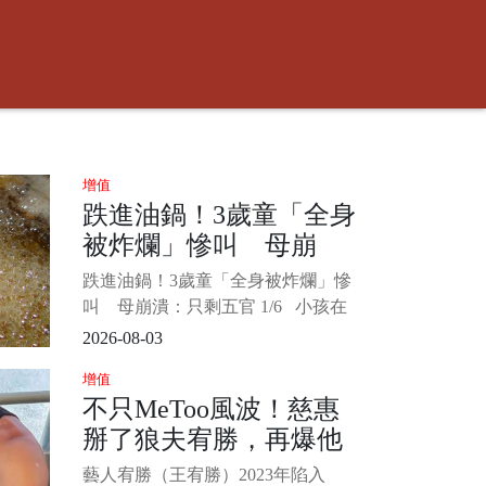
增值
跌進油鍋！3歲童「全身
被炸爛」慘叫 母崩
潰：只剩五官
跌進油鍋！3歲童「全身被炸爛」慘
叫 母崩潰：只剩五官 1/6 小孩在
玩耍時大人千萬要注意周遭環境安
2026-08-03
全，以免發生憾事。 中國一名3歲男
增值
童和小朋友追逐打鬧，結果不慎跌
不只MeToo風波！慈惠
進滾燙油鍋，男童送醫後全身65%的
掰了狼夫宥勝，再爆他
面積燒傷，媽媽看了崩潰喊「就像
被剝了皮的羔羊一樣」。
長年惡習...
藝人宥勝（王宥勝）2023年陷入