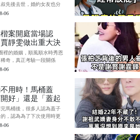
，多重打擊早已將他
叔叔先後去世，婚約女友也分
全壓垮！
多重打擊早已將他完全壓垮！
8-06
 43歲王凱離世母親痛不欲生，
父親叔叔先後去世，婚約女友
傑楷案開庭當場認
手，多重打擊早已將他完全壓
！賈靜雯做出重大決
娛樂圈最讓人難以接受的訊
往往是那個昨天還好端端工作
，九年姐弟戀婚姻真
圈裡的婚姻，順風順水時秀恩
狀態曝光！
不稀奇，真正考驗一段關係
往往是其中一方跌進人生低谷
8-06
。 修杰楷和賈靜雯，大概就
這樣一次考驗。 2014年，兩
桶不用時！馬桶蓋
情曝光。 相差9歲的姐弟戀，
打開好」還是「蓋起
當時賈靜雯的知名度明顯高於
楷，從一開始就沒少被唱衰。
好」？不懂的趕快看
用完馬桶後，很多人認為蓋子
覺得女強
餘的，認為為了下次使用時更
便，不用再掀蓋子，節省了一
8-06
。 但也有人認為，在使用完
，應及時蓋上蓋子。 那麼哪