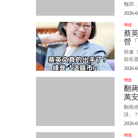
《那
醜聞，
以說引
2026-0
後，林
增值
課程
蔡
功。 
營
經常
名。 1
解
根據《
縣長
備受
2026-0
望迎來
增值
委陳瑩
翻
而被
萬
委劉櫂
立委選
青
翻蔣
終讓
理解.
謎」？
理解..
2026-0
Ass
增值
友柏