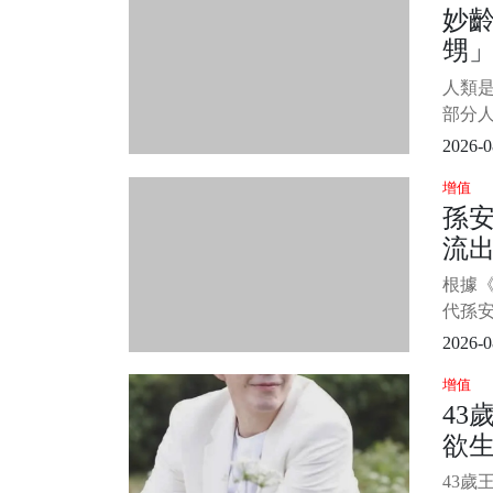
妙齡
討論。
甥
談論
生
人類
看畫
部分
我、
2026-0
便滿足
增值
年8月
孫
件事.
流出
婦，
只能每
入
根據
倆生
代孫安
普吉
2026-0
路上
增值
後引發
43
三立
欲
於孫
現一名
後
43歲