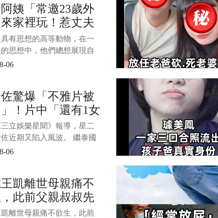
阿姨「常邀23歲外
 蔣友青在訪談中毫無保留地
」來家裡玩！惹丈夫
台北市長蔣萬安的身世話題，
疑「偷偷裝監控」一
是具有思想的高等動物，在一
面怒了...
人的思想中，他們總想展現自
或做些比較「奇葩」的事，以
8-06
他們的心理需求。 就在2023
20日，寧夏某地居然發生了一
安佐驚爆「不雅片被
..42歲的女子常某是位家庭主
」！片中「還有1女
丈夫周某常年在內蒙古工作，
兩個月回家一次。 他們夫婦
鏡」孫鵬震怒發聲
《三立娛樂星聞》報導，星二
了一個女孩，現在在
佐近期又陷入風波。 繼泰國
島事件後，竟有神祕人士在網
8-06
兜售他的不雅影片，消息傳出
軒然大波。 1/6 圖片來源：
歲王凱離世母親痛不
新聞據了解，這段影片疑似攝
生，此前父親叔叔先
安佐在泰國期間，畫面中還出
女性。 知情人士透露
去世，婚約女友也分
王凱離世母親痛不欲生，此前