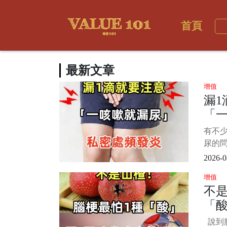
首頁
最新文章
增值
漏1
「
處頻
有不
「
尿的
更
嚏，
2026-0
情況
增值
人相當
不是
礙於
「
敢出
不僅
常
說到