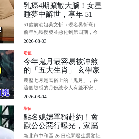
乳癌4期擴散大腦！女星
拍[大尺度]電影，轟動全城。 如今62
睡夢中辭世，享年 51
歲的她回看半生，坦言最後悔的就
是嫁給鍾鎮濤。 1/8
歲！2愛女悲慟送別...
51歲前港姐吳文忻（現名吳忻熹）
前年乳癌復發並惡化到第四期，今
家屬於她社群宣佈辭世噩耗：「致
2026-08-03
所有關心吳文忻的朋友，我們懷著
增值
悲痛和不捨的心情告訴大家，阿Nat
今年鬼月最容易被沖煞
已於今早在醫院睡夢中安詳離世。
的「五大生肖」 玄學家
1/4 Natalie 是在星期日晚入院，在
最後的日子家人和最好的朋友
警告：小心「兇上加
農歷七月是民俗上的「鬼月」，在
兇」
這個敏感的月份總令人有些不安，
所以我們寧可信其有，遵從老祖宗
2026-08-04
的文化智慧避免一些行為，除了保
增值
平安之外，說不定還能帶來好運。
點名媳婦單獨赴約！禽
下面小編為大家盤點在鬼月容易被
獸公公惡行曝光，家屬
沖煞的生肖排行，趕緊來看看吧！
看看這裡面是否有你的生肖。 1/6
痛揭她生前被騷擾經
新北市中和區 26 日晚間發生震驚社