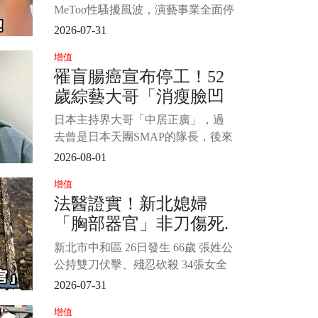
MeToo性騷擾風波，演藝事業全面停
擺，2025年二審遭判刑8個月，緩刑
2026-07-31
5年。 隨著宥勝宣告不再以「宥勝」
增值
名義活動，其家庭狀態也成為外界
罹盲腸癌宣布停工！52
關注焦點。 近日更有傳聞指出，其
歲綜藝大哥「消瘦臉凹
身分證配偶欄已悄然空白，雖然老
婆慈惠（林慈惠）並未正式說明婚
進去」公司鬆口「叫救
日本主持界大哥「中居正廣」，過
姻現況，但她昨（12）日凌晨
護車2度手術」憔悴模樣
去曾是日本天團SMAP的隊長，後來
曝
從偶像界轉戰綜藝圈後，靠著帥氣
2026-08-01
外型、幽默風趣的口條，受到很多
增值
觀眾的喜愛，雖然後來爆出不少醜
法醫證實！新北媳婦
聞，但在日本地位依然崇高。 只是
「胸部器官」非刀傷死.
2022年傳出，打拚超過30年以來，
幾乎沒有請過長假的他，突然宣布
前來不及闔眼、慘狀令
新北市中和區 26日發生 66歲 張姓公
停工休養1個月，後面就有知情人士
人心疼...
公持雙刀伏擊、殘忍砍殺 34張女全
透露，
身慘遭砍刀，致命傷位於頸部，導
2026-07-31
致頭顱僅剩頸椎支撐，死者甚至來
增值
不及閔眼便離世， 1/4 死狀公寓相