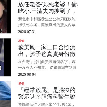
放任老爸砍.死老婆！偷.
轉移到全身各處生長繁殖，導致人
吃小.三渣夫肉搜到了，
體消瘦、無力、貧血、食欲不振、
發熱以及嚴重的臟器功能受損等
最新行蹤曝光
新北市中和區發生公公持刀狂砍媳
等。 1/5 &nbs
婦致死命案，隨後爆出的驚人內幕
徹底引爆全網怒火！不少民眾與死
2026-07-31
者親友紛紛指責， 1/4 這起悲劇的
增值
始作俑者正是死者長期在台中包養
璩美鳳一家三口合照流
小三的「無能丈夫」。 死者閨密出
出，孩子爸真實身份徹
面沉痛爆料，死者老公與原生家庭
關係不睦，
底瞞不住，萬萬沒想到
在台灣，提到曲美鳳這個名字，幾
竟然是他？
乎沒有人不知道。 從媒體霸主到政
壇風雲人物，再到捲入舉國震驚的
2026-08-04
[偷.拍]風波，她的人生經歷宛如跌宕
增值
起伏的大女主劇本。 最近，曲美鳳
「經常放屁」是腸癌的
一家三口的合照流出，讓外界發現
警示嗎？腫瘤科醫生說
她的孩子父親竟然是曾經爆炸醜聞
中的某位熟人，網友紛紛表示「這
「這3個癥狀」才是腸癌
放屁是我們人體正常的生理現象，