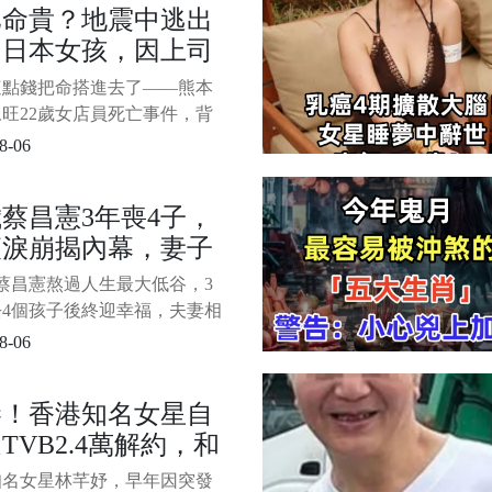
比命貴？地震中逃出
談及愛子Max在香港發展近
的日本女孩，因上司
透露雖然兒子罹患罕病、一眼
全盲，但現在靠著自己的努
話折返回去，5分鐘
這點錢把命搭進去了——熊本
在某知名飯店裡掃廁所、相當
她被炸得只剩
旺22歲女店員死亡事件，背
1/5
A……
相讓人心寒 7月28日下午，日
8-06
縣發生7.1級強震。 位於嘉島
「永旺夢樂城熊本」商場在地
歲蔡昌憲3年喪4子，
生爆炸，7名員工遇難。 其中
夜淚崩揭內幕，妻子
者，是年僅22歲的女店員大
美。 1
其特殊癖好太驚人
蔡昌憲熬過人生最大低谷，3
去4個孩子後終迎幸福，夫妻相
曝光讓人淚目 娛樂圈裡，有
8-06
星靠緋聞博關注，但也有一些
，用多年如一日的感情和責任
慘！香港知名女星自
自己。 36歲的蔡昌憲，就是
TVB2.4萬解約，和
 提起蔡昌憲，很多觀眾可能
時間想不起名字，但說到電影
商進殘疾廁所被拍
知名女星林芊妤，早年因突發