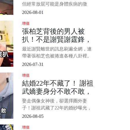
反轉簡直比電視劇還瘋狂！」 1/4
信號
但經常放屁可能是身體疾病的徵
兆，然而，是否經常放屁意味著腸
2026-08-01
癌？ 目前為止，並無研究表明經常
增值
放屁與腸癌有什麼直接聯繫。 那麼
張柏芝背後的男人被
為什麼有些人會經常放屁？ 而腸癌
扒！不是謝賢謝霆鋒，
的警示信號又有哪些呢？ 今天我們
來簡單介紹一下： 1/6 為什麼有些
而是64歲單身無子女的
最近謝賢離世的訊息刷遍全網，連
他
帶著張柏芝也被捲進各種八卦裡。
可沒人真的深挖過，她闖蕩娛樂圈
2026-07-31
那麼多年，背後真正託底的男人，
增值
從來都不是謝賢、謝霆鋒父子。
結婚22年不藏了！ 謝祖
1/20 如今他64歲依然未婚，也沒有
武嬌妻身分不敢不敢，
子女，有人猜測他是張柏芝三胎生
父，其實兩人的關係沒有那麼片
萬萬沒想到原來是她，
娶走偶像女神後，卻選擇圈外妻
面。
難怪當初狠甩岳翎不娶
子！謝祖武藏了22年的婚紗曝光，
張玉嬿...
網友：難怪當年放棄岳翎和張玉嬿
2026-08-05
提起謝祖武，很多觀眾第一時間想
增值
到的，或許還是那個在電視劇裡總