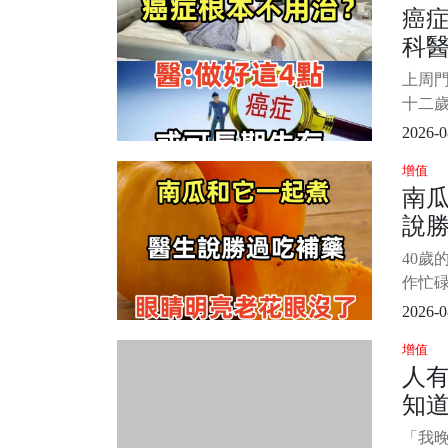
癌
人挑
科醫
忍不住
有麵
點
上周
誘人，
十二
年書
2026-0
節，
增值
癌。 
南
拉著
說
術、
要能把
亮
40歲
子反
作忙
表、
2026-0
間，眼
增值
也很
人
神，
知
懶得
之，
人，
「我