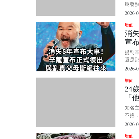
重。 
腿發
眼科
栓啊？
2026-0
機在體
增值
會覺
消失
院有
宣
塞，和
實，
父
提到
院，
兒
還是
1/15
人
節目
2026-0
的男人
增值
的人生
24
劉真
「
術，
佳、
生
知名
病逝，
再
不搖
《WT
2026-0
人》
增值
主持長