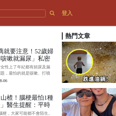
登入
熱門文章
滴就要注意！52歲婦
一咳嗽就漏尿」私密
發炎 醫籲4族群
少女性上了年紀都有頻尿及漏
屬於高風險族群」：
問題，最怕的就是咳嗽、打噴
年期更嚴重
一不小心就無法控制，雖然這
8-06
一段時間就能恢復，但還是令
困擾。 1/6 過去有名52歲婦人
山楂！腦梗最怕1種
漏尿問題，每天都要墊護墊才
酸」醫生提醒：平時
門，沒想到情況卻更加嚴重，
沒有好轉，就連私密處都出現
吃「血管通暢」遠離
腦梗，大家可能都不會陌生。