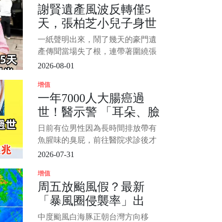
謝賢遺產風波反轉僅5
當慘慘慘慘死於樓梯間。 發後一度
天，張柏芝小兒子身世
傳出死者高度敏感器官遭割除離奇
消失，欠社會；然而法醫
曝光，是我們誤會了
一紙聲明出來，鬧了幾天的豪門遺
產傳聞當場失了根，連帶著圍繞張
柏芝小兒子的身世猜測，也被證明
2026-08-01
從一開始就跑偏了 謝賢離世後，網
增值
路上突然冒出一份說得極細的“遺囑
一年7000人大腸癌過
內容”，其中最扎眼的說法，是大部
世！醫示警 「耳朵、臉
分資產留給了兩位長孫，剩下一部
分由謝霆鋒和謝婷婷分配
出現1徵兆」趕快就醫
日前有位男性因為長時間排放帶有
魚腥味的臭屁，前往醫院求診後才
發現已經罹患大腸癌末期，醫生也
2026-07-31
呼籲民眾若察覺排便型態產生變
增值
化，應盡快前往醫療院所接受檢
周五放颱風假？最新
查。 1/6 中醫師吳宏乾在《健康
「暴風圈侵襲率」出
2.0》節目中表示，藉由觀察反射區
域能夠掌握健康狀況，臉部與耳朵
爐 北北基桃最高
中度颱風白海豚正朝台灣方向移