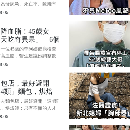
感染，發炎還起一大片疹子，
梗
因為發病急、死亡率、致殘率
，因此被認為是中老年「死
8-06
 每年約有150萬以上的人突發
 腦梗的出現主要是因為某種
降血脂！45歲女
，讓腦部血管出現了血流上的
天吃奇異果」 6個
，造成腦組織的缺血，以及相
組織出現了神經性功能的缺
後「到醫院檢查」結
一位45歲的李阿姨健康檢查
對人的生活影
呆住了
有高血脂，醫生建議她調整飲
服藥，但她卻選擇了一條不尋
8-06
路——每天堅持吃兩個奇異
1/6 六個月後複查，她的血脂
麵包店，最好避開
神奇下降，連主治醫生都驚訝
4類」麵包，烘焙
！這到底是偶然還是奇異果真
般神力？
：只有不懂的人才會
：去麵包店，最好避開「這4類
！
包，烘焙師：只有不懂的人才
隨著飲食的多樣化，麵包的種
8-06
來越豐富。 每次走進麵包
櫥窗里琳瑯滿目的麵包總是讓