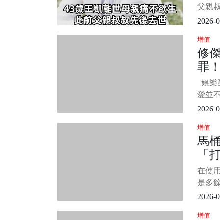
手
父親
完
手，
2026-0
1/5
增值
此前
修
也分
罪
垮！ 
息，
定
娛樂
的人
實
愛並
的，
2026-0
的時候
增值
碰上了
馬
人的戀
「
加上
修杰
來
在使
有人
看
是多
加方
2026-0
些麻煩
增值
馬桶後