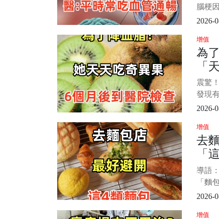
反覆
腦
腦梗
極高
2026-0
神」。
增值
腦梗。
為了
原因
「天
阻礙
應的
月
震驚！
失。 
果
發現
食並
2026-0
常的
增值
果。 
去
居然
「這
不已
有這
師
導語
買
「麵
會買
2026-0
類也越
增值
店，