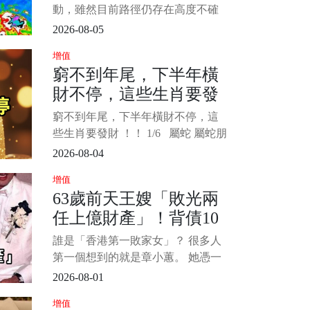
的大腸反射區都能
動，雖然目前路徑仍存在高度不確
定性，但北轉的幅度將直接決定對
2026-08-05
台灣的衝擊程度。 北部及東北部地
增值
區將面臨最直接的威脅，民眾最關
窮不到年尾，下半年橫
心的週五（7日）颱風假問題，氣象
財不停，這些生肖要發
署已發布最新暴風圈侵襲機率供參
考。 圖片來源：中央氣象局 1/4 根
財 ！！
窮不到年尾，下半年橫財不停，這
據
些生肖要發財 ！！ 1/6 屬蛇 屬蛇朋
友從此擺脫緊巴巴日子，下半年暗
2026-08-04
藏財氣全線爆發！過去沉潛累積的
增值
實力終於派上用場，眼光獨到一抓
63歲前天王嫂「敗光兩
就中大財，旁人看不懂的商機你隨
任上億財產」！背債10
手就撿到金山！橫財一波接一波從
四面八方湧來，舊合作送上大分
億「45歲復出拍海片」
誰是「香港第一敗家女」？ 很多人
紅，意外驚
近況令人咋舌...
第一個想到的就是章小蕙。 她憑一
己之力讓兩任億萬富豪破產，自己
2026-08-01
也背上2.5億巨債（約新台幣10.3
增值
億）。 為了翻身，45歲的她不惜接