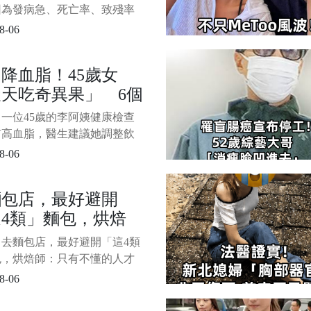
感染，發炎還起一大片疹子，
梗
因為發病急、死亡率、致殘率
，因此被認為是中老年「死
8-06
 每年約有150萬以上的人突發
 腦梗的出現主要是因為某種
降血脂！45歲女
，讓腦部血管出現了血流上的
天吃奇異果」 6個
，造成腦組織的缺血，以及相
組織出現了神經性功能的缺
後「到醫院檢查」結
一位45歲的李阿姨健康檢查
對人的生活影
呆住了
有高血脂，醫生建議她調整飲
服藥，但她卻選擇了一條不尋
8-06
路——每天堅持吃兩個奇異
1/6 六個月後複查，她的血脂
麵包店，最好避開
神奇下降，連主治醫生都驚訝
4類」麵包，烘焙
！這到底是偶然還是奇異果真
般神力？
：只有不懂的人才會
：去麵包店，最好避開「這4類
！
包，烘焙師：只有不懂的人才
隨著飲食的多樣化，麵包的種
8-06
來越豐富。 每次走進麵包
櫥窗里琳瑯滿目的麵包總是讓