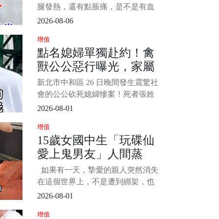
腿發熱，還有點脹痛，是不是有血
栓啊？」 一位年近六十的計程車司
2026-08-06
機在體檢時問出了這句話。 很多人
增值
會覺得，血栓這種事，一定是和醫
點名媳婦單獨赴約！禽
院有關，要麼是腦梗、要麼是肺栓
獸公公惡行曝光，家屬
塞，和日常生活沒什麼關係。 其
實，身體的信號，往往不是在醫
痛揭她生前被騷擾經
新北市中和區 26 日晚間發生震驚社
院，而是在床上最容易被發現。
過...
會的公公砍死媳婦慘案！死者張姓
1/15
女店長獨自前往公婆住處接 4 歲女
2026-08-01
兒時，慘遭 66 歲張姓公公砍殺近百
增值
刀身亡。 死者弟弟獨家接受採訪，
15歲女國中生「玩碟仙
還原案發當天公公如何點名要求姊
愛上鬼男友」人間蒸
姊親自來接小孩，質疑根本是精心
布局的奪命陷阱。 更令人不寒而慄
發！14年後「家屬收到
如果有一天，摯愛的親人突然消失
的是，檢警相驗後發現
150字書信」徹底崩潰
在這個世界上，不是遭到綁架，也
不是被歹徒害命，而是就這樣失蹤
2026-08-01
了，大家內心是會有多煎熬呢？ 日
增值
前在一個協尋網站中，一個女孩備