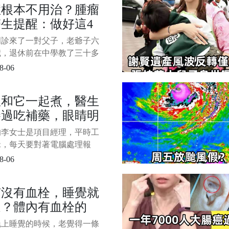
症根本不用治？腫瘤
花了眼，香甜的氣味更是讓人
生提醒：做好這4
想多買幾個。 然而，並非所
包都值得購買，有些麵包看似
，或可長期生存
門診來了一對父子，老爺子六
實則暗藏"貓膩"。
歲，退休前在中學教了三十多
，單位體檢查出肺上有個小結
8-06
進一步穿刺后確診是早期肺腺
兒子剛拿到報告眼圈就紅了，
瓜和它一起煮，醫生
醫生的手問能不能馬上安排手
勝過吃補藥，眼睛明
接著上化療，錢不是問題，只
癌細胞全清乾淨。 1/8 老爺
了，老花眼沒有了
的李女士是項目經理，平時工
倒
碌，每天要對著電腦處理報
用手機回復客戶，不知不覺
8-06
睛漸漸變得模糊。 她的飲食
隨意，早餐只靠一杯咖啡提
有沒有血栓，睡覺就
午餐為了減肥不吃主食，晚餐
道？體內有血栓的
做飯就點外賣應付，久而久
眼睛乾澀、疲勞的感覺越來越
睡覺常有這4種異常
晚上睡覺的時候，老覺得一條