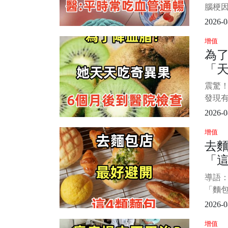
反覆
腦
腦梗
極高
2026-0
神」。
增值
腦梗。
為了
原因
「天
阻礙
應的
月
震驚！
失。 
果
發現
食並
2026-0
常的
增值
果。 
去
居然
「這
不已
有這
師
導語
買
「麵
會買
2026-0
類也越
增值
店，