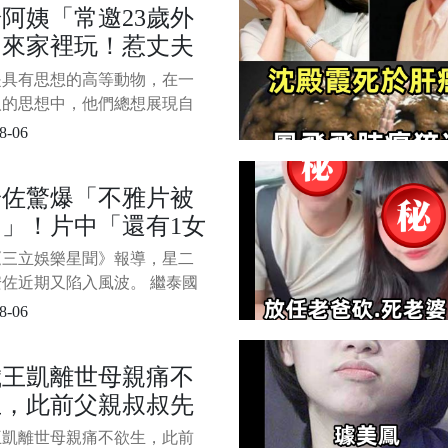
阿姨「常邀23歲外
 蔣友青在訪談中毫無保留地
」來家裡玩！惹丈夫
台北市長蔣萬安的身世話題，
疑「偷偷裝監控」一
是具有思想的高等動物，在一
面怒了...
人的思想中，他們總想展現自
或做些比較「奇葩」的事，以
8-06
他們的心理需求。 就在2023
20日，寧夏某地居然發生了一
安佐驚爆「不雅片被
..42歲的女子常某是位家庭主
」！片中「還有1女
丈夫周某常年在內蒙古工作，
兩個月回家一次。 他們夫婦
鏡」孫鵬震怒發聲
《三立娛樂星聞》報導，星二
了一個女孩，現在在
佐近期又陷入風波。 繼泰國
島事件後，竟有神祕人士在網
8-06
兜售他的不雅影片，消息傳出
軒然大波。 1/6 圖片來源：
歲王凱離世母親痛不
新聞據了解，這段影片疑似攝
生，此前父親叔叔先
安佐在泰國期間，畫面中還出
女性。 知情人士透露
去世，婚約女友也分
王凱離世母親痛不欲生，此前