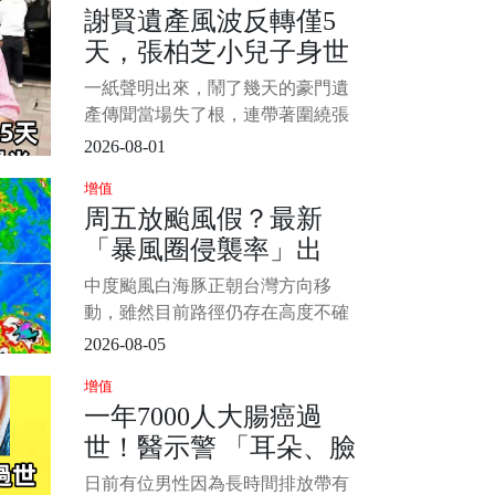
謝賢遺產風波反轉僅5
當慘慘慘慘死於樓梯間。 發後一度
天，張柏芝小兒子身世
傳出死者高度敏感器官遭割除離奇
消失，欠社會；然而法醫
曝光，是我們誤會了
一紙聲明出來，鬧了幾天的豪門遺
產傳聞當場失了根，連帶著圍繞張
柏芝小兒子的身世猜測，也被證明
2026-08-01
從一開始就跑偏了 謝賢離世後，網
增值
路上突然冒出一份說得極細的“遺囑
周五放颱風假？最新
內容”，其中最扎眼的說法，是大部
「暴風圈侵襲率」出
分資產留給了兩位長孫，剩下一部
分由謝霆鋒和謝婷婷分配
爐 北北基桃最高
中度颱風白海豚正朝台灣方向移
動，雖然目前路徑仍存在高度不確
定性，但北轉的幅度將直接決定對
2026-08-05
台灣的衝擊程度。 北部及東北部地
增值
區將面臨最直接的威脅，民眾最關
一年7000人大腸癌過
心的週五（7日）颱風假問題，氣象
世！醫示警 「耳朵、臉
署已發布最新暴風圈侵襲機率供參
考。 圖片來源：中央氣象局 1/4 根
出現1徵兆」趕快就醫
日前有位男性因為長時間排放帶有