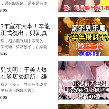
李女士帶著困擾，去醫院做了
熱，還有點脹痛，是不是有血
檢查，結果顯示她
」 一位年近六十的計程車司
8-06
檢時問出了這句話。 很多人
得，血栓這種事，一定是和醫
5年宣布大事！辛龍
關，要麼是腦梗、要麼是肺栓
布正式復出，與劉真
日常生活沒什麼關係。 其
身體的信號，往往不是在醫
母斷絕往來，不讓女
辛龍，很多觀眾腦中浮現的，
而是在床上最容易被發現。
見阿公阿嫲內幕驚
那個光頭、留著鬍子，在綜藝
！
裡模仿各種歌手逗得全場大笑
8-06
。 可2020年3月22日之後，他
像突然被按下暫停鍵。 妻子
歲兒失明！于美人爆
因為嚴重主動脈瓣狹窄接受手
他在飯店掃廁所」維
之後陸續出現心臟功能恢復不
腦部栓塞與出血等狀況，最終
，不盼紅包只求「別
主持人于美人、在演藝圈屹立
年僅44歲。 1/5
花我的錢」
，主持過《國民大會》、
O姐妹會》、《請問 你是哪裡
8-06
等節目，更在《超級紅人榜》
達15年！她近日出席尾牙活