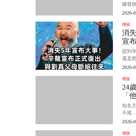
重。 
腿發
眼科
栓啊？
2026-0
機在體
增值
會覺
消失
院有
宣
塞，和
實，
父
提到
院，
兒
還是
1/15
人
節目
2026-0
的男人
增值
的人生
24
劉真
「
術，
佳、
生
知名
病逝，
再
不搖
《WT
2026-0
人》
增值
主持長