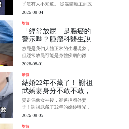
竟然是他？
乎沒有人不知道。 從媒體霸主到政
壇風雲人物，再到捲入舉國震驚的
2026-08-04
[偷.拍]風波，她的人生經歷宛如跌宕
增值
起伏的大女主劇本。 最近，曲美鳳
「經常放屁」是腸癌的
一家三口的合照流出，讓外界發現
警示嗎？腫瘤科醫生說
她的孩子父親竟然是曾經爆炸醜聞
中的某位熟人，網友紛紛表示「這
「這3個癥狀」才是腸癌
放屁是我們人體正常的生理現象，
反轉簡直比電視劇還瘋狂！」 1/4
信號
但經常放屁可能是身體疾病的徵
兆，然而，是否經常放屁意味著腸
2026-08-01
癌？ 目前為止，並無研究表明經常
增值
放屁與腸癌有什麼直接聯繫。 那麼
結婚22年不藏了！ 謝祖
為什麼有些人會經常放屁？ 而腸癌
武嬌妻身分不敢不敢，
的警示信號又有哪些呢？ 今天我們
來簡單介紹一下： 1/6 為什麼有些
萬萬沒想到原來是她，
娶走偶像女神後，卻選擇圈外妻
難怪當初狠甩岳翎不娶
子！謝祖武藏了22年的婚紗曝光，
張玉嬿...
網友：難怪當年放棄岳翎和張玉嬿
2026-08-05
提起謝祖武，很多觀眾第一時間想
增值
到的，或許還是那個在電視劇裡總