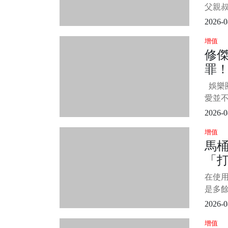
手
父親
完
手，
2026-0
1/5
增值
此前
修
也分
罪
垮！ 
息，
定
娛樂
的人
實
愛並
的，
2026-0
的時候
增值
碰上了
馬
人的戀
「
加上
修杰
來
在使
有人
看
是多
加方
2026-0
些麻煩
增值
馬桶後