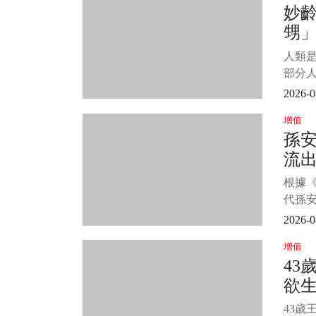
妙齡
討論。
甥
談論
生
人類
看畫
部分
我、
2026-0
便滿足
增值
年8月
孫
件事.
流出
婦，
只能每
入
根據
倆生
代孫安
普吉
2026-0
路上
增值
後引發
43
三立
欲
於孫
現一名
後
43歲