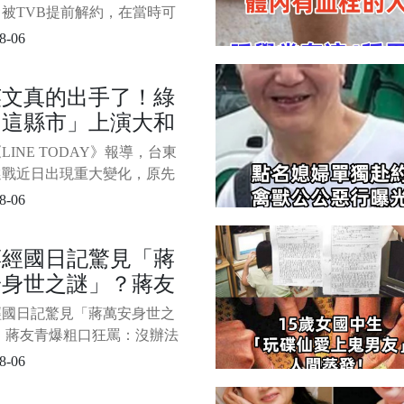
些年，
被TVB提前解約，在當時可
發了全城熱議。 離開TVB之
8-06
芊妤轉型做網紅。 開通瑜伽
，靠網路發言，現在非常成
英文真的出手了！綠
她現在的收入、帶貨影響力，
「這縣市」上演大和
都排在香港網紅收入的前五
/9 當年
 震撼陣容曝光
LINE TODAY》報導，台東
選戰近日出現重大變化，原先
關注的綠營內部競爭，如今可
8-06
和解契機。 民進黨已徵召立
角逐2026年台東縣長寶座，
蔣經國日記驚見「蔣
視為「英系」核心人物的前立
安身世之謎」？蔣友
豪，先前因脫黨投入2024年
舉， 造成綠營票源分散，最
爆粗口狂罵：沒辦法
經國日記驚見「蔣萬安身世之
國民黨候選人
..
 蔣友青爆粗口狂罵：沒辦法
. 1/5 時事評論YouTuber「惡搜
8-06
ault」翻出蔣家第四代蔣友青、蔣
過往專訪片段，掀起網路熱烈