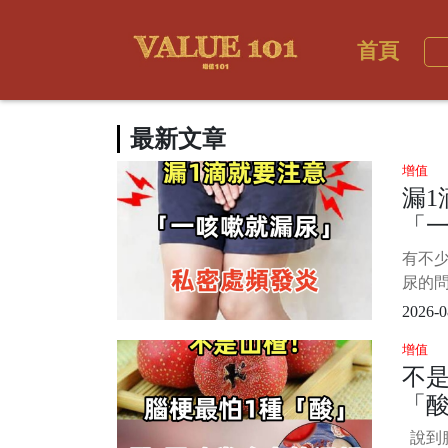
首頁
最新文章
增值
漏1
「
處頻
有不
「
尿的
更
嚏，
2026-0
情況
增值
人相當
不是
礙於
「
敢出
不僅
常
說到