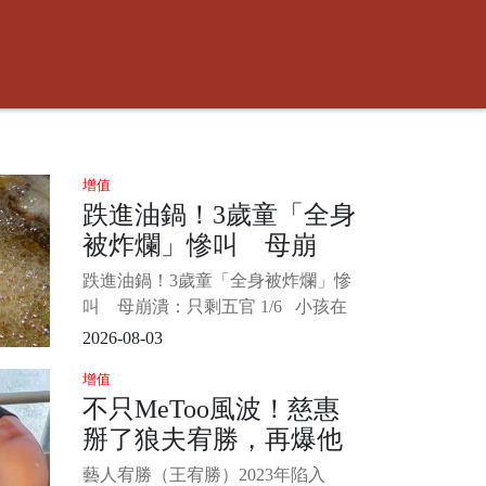
增值
跌進油鍋！3歲童「全身
被炸爛」慘叫 母崩
潰：只剩五官
跌進油鍋！3歲童「全身被炸爛」慘
叫 母崩潰：只剩五官 1/6 小孩在
玩耍時大人千萬要注意周遭環境安
2026-08-03
全，以免發生憾事。 中國一名3歲男
增值
童和小朋友追逐打鬧，結果不慎跌
不只MeToo風波！慈惠
進滾燙油鍋，男童送醫後全身65%的
掰了狼夫宥勝，再爆他
面積燒傷，媽媽看了崩潰喊「就像
被剝了皮的羔羊一樣」。
長年惡習...
藝人宥勝（王宥勝）2023年陷入