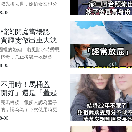
，多重打擊早已將他
叔叔先後去世，婚約女友也分
全壓垮！
多重打擊早已將他完全壓垮！
8-06
 43歲王凱離世母親痛不欲生，
父親叔叔先後去世，婚約女友
傑楷案開庭當場認
手，多重打擊早已將他完全壓
！賈靜雯做出重大決
娛樂圈最讓人難以接受的訊
往往是那個昨天還好端端工作
，九年姐弟戀婚姻真
圈裡的婚姻，順風順水時秀恩
狀態曝光！
不稀奇，真正考驗一段關係
往往是其中一方跌進人生低谷
8-06
。 修杰楷和賈靜雯，大概就
這樣一次考驗。 2014年，兩
桶不用時！馬桶蓋
情曝光。 相差9歲的姐弟戀，
打開好」還是「蓋起
當時賈靜雯的知名度明顯高於
楷，從一開始就沒少被唱衰。
好」？不懂的趕快看
用完馬桶後，很多人認為蓋子
覺得女強
餘的，認為為了下次使用時更
便，不用再掀蓋子，節省了一
8-06
。 但也有人認為，在使用完
，應及時蓋上蓋子。 那麼哪