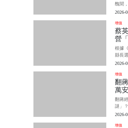
《那
醜聞，
以說引
2026-0
後，林
增值
課程
蔡
功。 
營
經常
名。 1
解
根據《
縣長
備受
2026-0
望迎來
增值
委陳瑩
翻
而被
萬
委劉櫂
立委選
青
翻蔣
終讓
理解.
謎」？
理解..
2026-0
Ass
增值
友柏