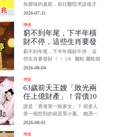
據
魚腥味的臭屁，前往醫院求診後才
發現已經罹患大腸癌末期，醫生也
2026-07-31
呼籲民眾若察覺排便型態產生變
增值
化，應盡快前往醫療院所接受檢
窮不到年尾，下半年橫
查。 1/6 中醫師吳宏乾在《健康
財不停，這些生肖要發
2.0》節目中表示，藉由觀察反射區
域能夠掌握健康狀況，臉部與耳朵
財 ！！
窮不到年尾，下半年橫財不停，這
的大腸反射區都能
些生肖要發財 ！！ 1/6 屬蛇 屬蛇朋
友從此擺脫緊巴巴日子，下半年暗
2026-08-04
藏財氣全線爆發！過去沉潛累積的
增值
實力終於派上用場，眼光獨到一抓
63歲前天王嫂「敗光兩
就中大財，旁人看不懂的商機你隨
任上億財產」！背債10
手就撿到金山！橫財一波接一波從
四面八方湧來，舊合作送上大分
億「45歲復出拍海片」
誰是「香港第一敗家女」？ 很多人
紅，意外驚
近況令人咋舌...
第一個想到的就是章小蕙。 她憑一
己之力讓兩任億萬富豪破產，自己
2026-08-01
也背上2.5億巨債（約新台幣10.3
增值
億）。 為了翻身，45歲的她不惜接