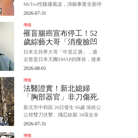
MeToo性騷擾風波，演藝事業全面停
擺，2025年二審遭判刑8個月，緩刑
2026-07-31
5年。 隨著宥勝宣告不再以「宥勝」
增值
名義活動，其家庭狀態也成為外界
罹盲腸癌宣布停工！52
關注焦點。 近日更有傳聞指出，其
歲綜藝大哥「消瘦臉凹
身分證配偶欄已悄然空白，雖然老
婆慈惠（林慈惠）並未正式說明婚
進去」公司鬆口「叫救
日本主持界大哥「中居正廣」，過
姻現況，但她昨（12）日凌晨
護車2度手術」憔悴模樣
去曾是日本天團SMAP的隊長，後來
曝
從偶像界轉戰綜藝圈後，靠著帥氣
2026-08-01
外型、幽默風趣的口條，受到很多
增值
觀眾的喜愛，雖然後來爆出不少醜
法醫證實！新北媳婦
聞，但在日本地位依然崇高。 只是
「胸部器官」非刀傷死.
2022年傳出，打拚超過30年以來，
幾乎沒有請過長假的他，突然宣布
前來不及闔眼、慘狀令
新北市中和區 26日發生 66歲 張姓公
停工休養1個月，後面就有知情人士
人心疼...
公持雙刀伏擊、殘忍砍殺 34張女全
透露，
身慘遭砍刀，致命傷位於頸部，導
2026-07-31
致頭顱僅剩頸椎支撐，死者甚至來
增值
不及閔眼便離世， 1/4 死狀公寓相