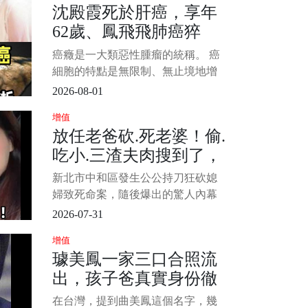
沈殿霞死於肝癌，享年
受關注，她已經失蹤了14年，但是
62歲、鳳飛飛肺癌猝
在各方調查下，卻始終沒有消息，
唯一的證物，又是遺留在書包中的
逝，享年60歲！「這10
癌癥是一大類惡性腫瘤的統稱。 癌
一封信，內容曝光，震驚當地人，
大食品」能不碰就不碰
細胞的特點是無限制、無止境地增
生，使患者體內的營養物質被大量
2026-08-01
消耗；癌細胞釋放出多種毒素，使
增值
人體產生一系列癥狀；癌細胞還可
放任老爸砍.死老婆！偷.
轉移到全身各處生長繁殖，導致人
吃小.三渣夫肉搜到了，
體消瘦、無力、貧血、食欲不振、
發熱以及嚴重的臟器功能受損等
最新行蹤曝光
新北市中和區發生公公持刀狂砍媳
等。 1/5 &nbs
婦致死命案，隨後爆出的驚人內幕
徹底引爆全網怒火！不少民眾與死
2026-07-31
者親友紛紛指責， 1/4 這起悲劇的
增值
始作俑者正是死者長期在台中包養
璩美鳳一家三口合照流
小三的「無能丈夫」。 死者閨密出
出，孩子爸真實身份徹
面沉痛爆料，死者老公與原生家庭
關係不睦，
底瞞不住，萬萬沒想到
在台灣，提到曲美鳳這個名字，幾