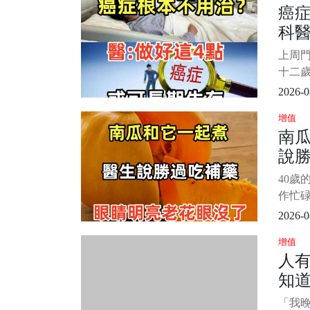
癌
人挑
科醫
忍不住
有麵
點
上周
誘人，
十二
年書
2026-0
節，
增值
癌。 
南
拉著
說
術、
要能把
亮
40歲
子反
作忙
表、
2026-0
間，眼
增值
也很
人
神，
知
懶得
之，
人，
「我