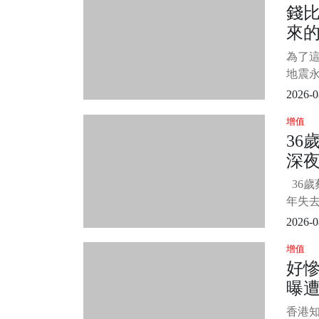
錢
動時，
來
況，
幾乎
一句
為了
力，
后
地震永
拚命！ 
DN
後的真
2026-0
本熊本
增值
町的
36
震后發
深
一名死
竹玖瑠
曝
36歲
年失
守細節
2026-0
些明
增值
藝人
好
感證明
曝遭
後者。
第一
富
香港