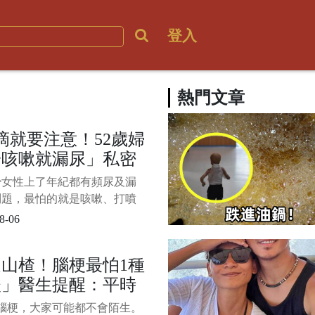
登入
熱門文章
滴就要注意！52歲婦
一咳嗽就漏尿」私密
發炎 醫籲4族群
少女性上了年紀都有頻尿及漏
屬於高風險族群」：
問題，最怕的就是咳嗽、打噴
年期更嚴重
一不小心就無法控制，雖然這
8-06
一段時間就能恢復，但還是令
困擾。 1/6 過去有名52歲婦人
山楂！腦梗最怕1種
漏尿問題，每天都要墊護墊才
酸」醫生提醒：平時
門，沒想到情況卻更加嚴重，
沒有好轉，就連私密處都出現
吃「血管通暢」遠離
腦梗，大家可能都不會陌生。