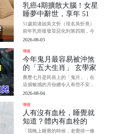
乳癌4期擴散大腦！女星
拍[大尺度]電影，轟動全城。 如今62
睡夢中辭世，享年 51
歲的她回看半生，坦言最後悔的就
是嫁給鍾鎮濤。 1/8
歲！2愛女悲慟送別...
51歲前港姐吳文忻（現名吳忻熹）
前年乳癌復發並惡化到第四期，今
家屬於她社群宣佈辭世噩耗：「致
2026-08-03
所有關心吳文忻的朋友，我們懷著
增值
悲痛和不捨的心情告訴大家，阿Nat
今年鬼月最容易被沖煞
已於今早在醫院睡夢中安詳離世。
的「五大生肖」 玄學家
1/4 Natalie 是在星期日晚入院，在
最後的日子家人和最好的朋友
警告：小心「兇上加
農歷七月是民俗上的「鬼月」，在
兇」
這個敏感的月份總令人有些不安，
所以我們寧可信其有，遵從老祖宗
2026-08-04
的文化智慧避免一些行為，除了保
增值
平安之外，說不定還能帶來好運。
人有沒有血栓，睡覺就
下面小編為大家盤點在鬼月容易被
知道？體內有血栓的
沖煞的生肖排行，趕緊來看看吧！
看看這裡面是否有你的生肖。 1/6
人，睡覺常有這4種異常
「我晚上睡覺的時候，老覺得一條