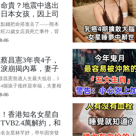
比命貴？地震中逃出
談及愛子Max在香港發展近
的日本女孩，因上司
透露雖然兒子罹患罕病、一眼
全盲，但現在靠著自己的努
話折返回去，5分鐘
這點錢把命搭進去了——熊本
在某知名飯店裡掃廁所、相當
她被炸得只剩
旺22歲女店員死亡事件，背
1/5
A……
相讓人心寒 7月28日下午，日
8-06
縣發生7.1級強震。 位於嘉島
「永旺夢樂城熊本」商場在地
歲蔡昌憲3年喪4子，
生爆炸，7名員工遇難。 其中
夜淚崩揭內幕，妻子
者，是年僅22歲的女店員大
美。 1
其特殊癖好太驚人
蔡昌憲熬過人生最大低谷，3
去4個孩子後終迎幸福，夫妻相
曝光讓人淚目 娛樂圈裡，有
8-06
星靠緋聞博關注，但也有一些
，用多年如一日的感情和責任
慘！香港知名女星自
自己。 36歲的蔡昌憲，就是
TVB2.4萬解約，和
 提起蔡昌憲，很多觀眾可能
時間想不起名字，但說到電影
商進殘疾廁所被拍
知名女星林芊妤，早年因突發