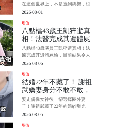
的是，檢警相驗後發現
150字書信」徹底崩潰
在這個世界上，不是遭到綁架，也
不是被歹徒害命，而是就這樣失蹤
2026-08-01
了，大家內心是會有多煎熬呢？ 日
增值
前在一個協尋網站中，一個女孩備
八點檔43歲王凱猝逝真
受關注，她已經失蹤了14年，但是
相！法醫完成其遺體屍
在各方調查下，卻始終沒有消息，
唯一的證物，又是遺留在書包中的
檢，結果令人心酸
八點檔43歲演員王凱猝逝真相！法
一封信，內容曝光，震驚當地人，
醫完成其遺體屍檢，目前結果令人
心酸，還需進壹步調查！ 誰也沒想
2026-08-06
到，43歲的演員王凱，前一天還在
增值
片場正常拍戲、和工作人員確認第
結婚22年不藏了！ 謝祖
二天的通告，隔天卻突然被發現倒
武嬌妻身分不敢不敢，
臥家中，再也沒有醒來。 1/4 7月26
日，台灣演員王凱、本名王建隆，
萬萬沒想到原來是她，
娶走偶像女神後，卻選擇圈外妻
被
難怪當初狠甩岳翎不娶
子！謝祖武藏了22年的婚紗曝光，
張玉嬿...
網友：難怪當年放棄岳翎和張玉嬿
2026-08-05
提起謝祖武，很多觀眾第一時間想
增值
到的，或許還是那個在電視劇裡總