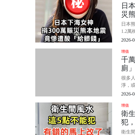
日本
的真相
災
熊本
「
日本熊
話
1.2
度高
2026-0
口乾凈
增值
一個2
千
拉了一
廁
捐出去
個姑
看
很多人
淨，
子往
2026-0
較快、
增值
麼，
衛生
的會
犯
事了才
你講
不
衛生