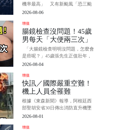
三颱共舞」
機率最高」 又有新颱風「恐三颱
共舞」 1/5 西北太平洋海域颱風接
2026-08-06
力生成！根據《ETtoday新聞雲》報
增值
導，目前海面上除了中度颱風「白
腸鏡檢查沒問題！45歲
海豚」及輕度颱風「鯨魚」之外，
男每天「大便兩三次」
白海豚東側的熱帶擾動96W最快周四
就會生成今
竟確診胰腺癌 「4種異
「大腸鏡檢查明明沒問題，怎麼會
常」或是身體警報：一
是癌呢？」45歲張先生正值壯年，
定要重視
排便也挺規律，一天大便一次。 半
2026-08-04
年前，張先生忽然開始了腹瀉，大
增值
便也不成形，本來頻率不高，也就
快訊／國際嚴重空難！
懷疑吃錯東西， 腸胃不舒服罷了...
機上人員全罹難
後來從一天拉一次，變成一天腹瀉
三四次，尤其吃了肉類食物後， 排
根據《東森新聞》報導，阿根廷西
泄物還夾帶
部聖胡安省30日傳出消防直升機墜
落憾事，機上7名救災人員全數喪
2026-08-01
生。 這架貝爾412型直升機原訂前往
增值
鄰省拉里奧哈執行滅火任務，卻在