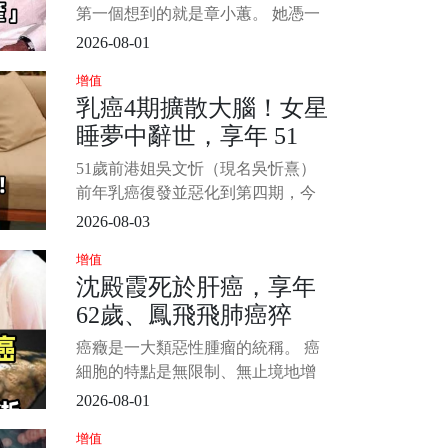
紅，意外驚
近況令人咋舌...
第一個想到的就是章小蕙。 她憑一
己之力讓兩任億萬富豪破產，自己
2026-08-01
也背上2.5億巨債（約新台幣10.3
增值
億）。 為了翻身，45歲的她不惜接
乳癌4期擴散大腦！女星
拍[大尺度]電影，轟動全城。 如今62
睡夢中辭世，享年 51
歲的她回看半生，坦言最後悔的就
是嫁給鍾鎮濤。 1/8
歲！2愛女悲慟送別...
51歲前港姐吳文忻（現名吳忻熹）
前年乳癌復發並惡化到第四期，今
家屬於她社群宣佈辭世噩耗：「致
2026-08-03
所有關心吳文忻的朋友，我們懷著
增值
悲痛和不捨的心情告訴大家，阿Nat
沈殿霞死於肝癌，享年
已於今早在醫院睡夢中安詳離世。
62歲、鳳飛飛肺癌猝
1/4 Natalie 是在星期日晚入院，在
最後的日子家人和最好的朋友
逝，享年60歲！「這10
癌癥是一大類惡性腫瘤的統稱。 癌
大食品」能不碰就不碰
細胞的特點是無限制、無止境地增
生，使患者體內的營養物質被大量
2026-08-01
消耗；癌細胞釋放出多種毒素，使
增值
人體產生一系列癥狀；癌細胞還可