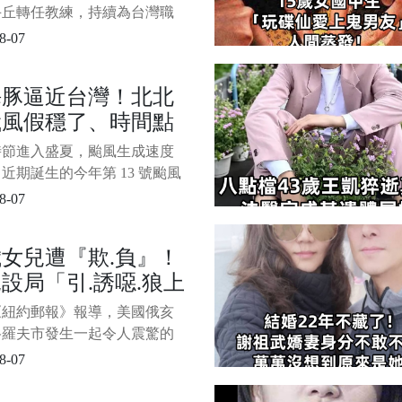
年，他們突然冒出來求原諒。
...
手丘轉任教練，持續為台灣職
境注入心力，並多次隨台灣隊
8-07
際賽事。 體育主播徐展元
）日分享前幾日在桃園球場與王
海豚逼近台灣！北北
面的對話， 1/4 透露現年 46
颱風假穩了、時間點
建民其實早在 10 年前就已實
富自由，之所以決
光，中南部難度很
時節進入盛夏，颱風生成速度
近期誕生的今年第 13 號颱風
豚」目前持續逼近台灣。 1/4
8-07
氣象署最新公布的「各主要城
島 120 小時颱風暴風侵襲機
歲女兒遭『欺.負』！
示， 未來 5 天北台灣與東北
設局「引.誘噁.狼上
區受暴風圈影響的可能性最
民眾需密切留意最
轟2槍.私刑報復
《紐約郵報》報導，美國俄亥
格羅夫市發生一起令人震驚的
 一名11歲女童在家中遭到侵
8-07
母親在孩子手機裡意外發現侵
後，案情才因此曝光。 影片