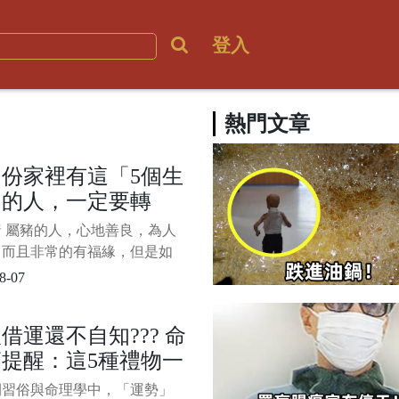
登入
熱門文章
份家裡有這「5個生
」的人，一定要轉
！好運連連！
 屬豬的人，心地善良，為人
，而且非常的有福緣，但是如
肖豬的時運不濟，在生活中可
8-07
會遇到很多麻煩、吃不少苦
8月開始運勢大旺，橫財賺千
借運還不自知??? 命
大富特富，運勢大漲收入翻
提醒：這5種禮物一
不發財都難。 屬豬的人心寬
，沒有很多野心，容易知足，
收下，運氣直接被人
間習俗與命理學中，「運勢」