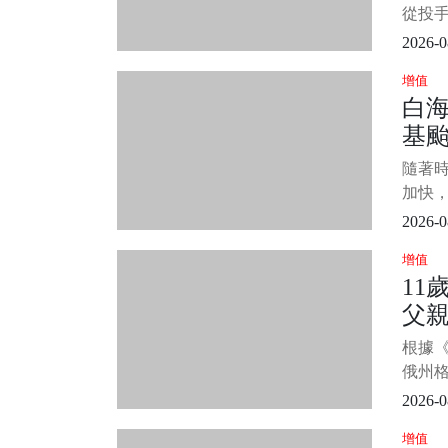
世那
因4字
從投
棒環
2026-0
征戰國
增值
（4
白
建民見
基
歲的王
現財
曝
隨著
高...
加快，
「白海
2026-0
中央
增值
市及離
11
率」顯
父親
部地
高，
門」
根據
俄州
案件，
2026-0
害，
增值
犯影片