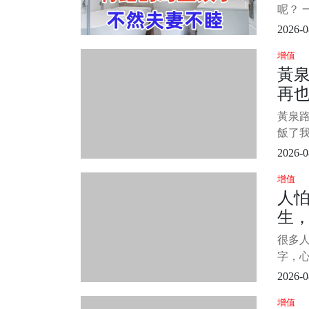
做 1
呢？ 
問題。
2026-0
一見廁
增值
有些
黃
況且
再
的手段
房，
黃泉
飯了我
圳認識
2026-0
常美麗
增值
她們
人
喝，點
生
天姐
珊痛
生
很多
個
字，
命，還
2026-0
臘月
增值
解？ 