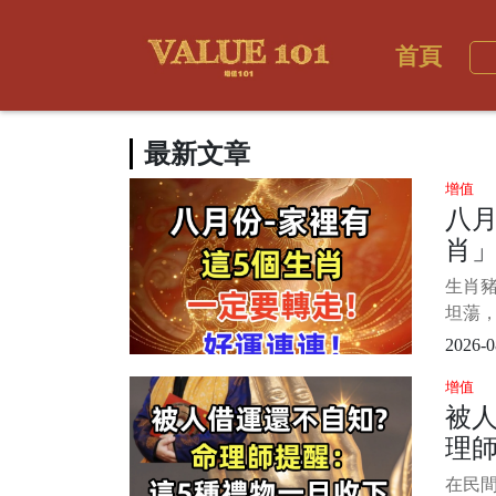
首頁
最新文章
增值
八月
肖
走
生肖豬
坦蕩
果生
2026-0
能也
增值
頭。 
被人
萬，
理師
倍，想
體胖
旦
在民