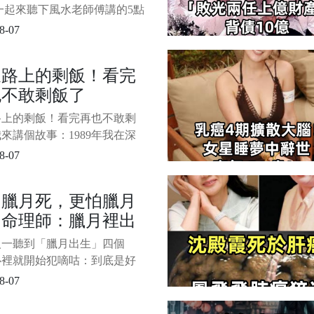
/4
一起來聽下風水老師傅講的5點
 1/4 1、忌沖床沖大門很多人
8-07
所沖門，就說要破財。 可是
人不但不破財，反而有桃花。
泉路上的剩飯！看完
破財只是一種表象而已，引發
也不敢剩飯了
不同而已。 比如廁所沖書
稱為穢氣
路上的剩飯！看完再也不敢剩
來講個故事：1989年我在深
李麗與李珊兩姐妹， 都是非
8-07
優秀且能幹的女孩子。 1/6
做生意發財後，天天大吃大
怕臘月死，更怕臘月
很多菜，就吃一點點。 有一
，命理師：臘月裡出
姐李麗因乳腺癌走了，妹妹李
不欲生，每天思念姐姐。
的人，多半是有這三
人一聽到「臘月出生」四個
來頭
心裡就開始犯嘀咕：到底是好
是苦命呢？ 老話總說「人怕
8-07
死，更怕臘月生」，怎麼理
今天我們就把臘月出生的命理