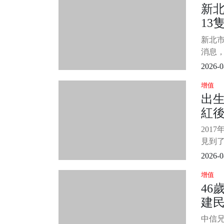
新
層層
13
別著
的思
主
新北
身邊的
消息
然離
2026-0
警消
增值
感人卻
出生
來源：
紅
窟里
報此事
決
201
見到了
母，
2026-0
原諒
增值
滿面。
46
柏然
建
的往事
不管
躺
中信兄