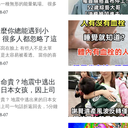
偏偏就是這種性格，特別容易
走，千萬別不當回事
一種無形的能量氣場。 很多
財
覺得莫名其妙開始倒楣、事事
8-07
卻找不出原因。 命理師提
有時候問題並非出在自己身
什麼你總能遇到小
而是因為收下了不該收的「禮
 很多人都忽略了這
，無意間將自己的好運與對方
交換了。 以下是命理專家特
原因
寫在臉上 有些人不是太單
的 5 種容易隱含「借
是太容易被看透。 當你的喜
樂都藏不住，別人就更容易知
8-07
弱點。 1/6 見面就掏心掏肺
是優點，但不是所有人都值得
比命貴？地震中逃出
保留。 認識越淺的人，越要
的日本女孩，因上司
幾分分寸感。
話折返回去，5分鐘
貴？ 地震中逃出來的日本女
她被炸得只剩
因上司一句話折返回去，5分鐘
A……
炸得只剩DNA…… 1/10 為
8-07
點錢把命搭進去了——熊本地
22歲女店員死亡事件，背後