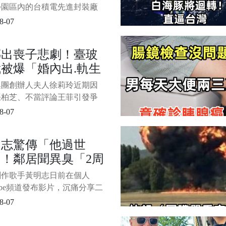
「下跪頂禮」，透過精心設計
袋戲鎮壓
學園區內的台積電先進封裝廠
術，
今日適逢關聖帝君聖誕千秋，
8-07
請布袋戲團進場演出， 1/6
程平安順遂。 廠區內臨時搭
傳出喪子悲劇！臺玻
鐵皮屋神壇首度曝光，三尊神
被爆「婚內出.軌生
序為土地公、關公及地藏王，
擺滿祝賀壽塔，場面莊嚴肅
小.三竟是「八點檔
集團創辦人夫人徐莉玲近期因
星」
張柏芝、不當評論王菲引發爭
又傳出喪子悲劇，使她與臺玻
8-07
林伯實的婚姻生活再度受到矚
根據《ETtoday新聞雲》報導，
明志驚傳「他過世
實過往曾在婚姻期間與知名女
！鄰居聞異臭「2周
發生婚外情，並育有一名私生
方還曾為此鬧上法院。 而這
才發現」
創作歌手黃明志日前在個人
星如今已徹底退出演藝圈，
Tube頻道發布影片，沉痛分享二
光文數月前於異國孤獨辭世的
8-07
，遺體在住處超過一週才被鄰
覺異味報案尋獲，令他悲痛不