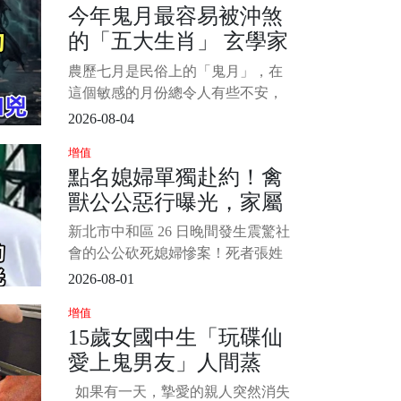
今年鬼月最容易被沖煞
轉移到全身各處生長繁殖，導致人
的「五大生肖」 玄學家
體消瘦、無力、貧血、食欲不振、
發熱以及嚴重的臟器功能受損等
警告：小心「兇上加
農歷七月是民俗上的「鬼月」，在
等。 1/5 &nbs
兇」
這個敏感的月份總令人有些不安，
所以我們寧可信其有，遵從老祖宗
2026-08-04
的文化智慧避免一些行為，除了保
增值
平安之外，說不定還能帶來好運。
點名媳婦單獨赴約！禽
下面小編為大家盤點在鬼月容易被
獸公公惡行曝光，家屬
沖煞的生肖排行，趕緊來看看吧！
看看這裡面是否有你的生肖。 1/6
痛揭她生前被騷擾經
新北市中和區 26 日晚間發生震驚社
過...
會的公公砍死媳婦慘案！死者張姓
女店長獨自前往公婆住處接 4 歲女
2026-08-01
兒時，慘遭 66 歲張姓公公砍殺近百
增值
刀身亡。 死者弟弟獨家接受採訪，
15歲女國中生「玩碟仙
還原案發當天公公如何點名要求姊
愛上鬼男友」人間蒸
姊親自來接小孩，質疑根本是精心
布局的奪命陷阱。 更令人不寒而慄
發！14年後「家屬收到
如果有一天，摯愛的親人突然消失