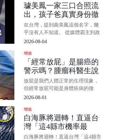
璩美鳳一家三口合照流
是深情又讓人心疼的男人。 他演過
出，孩子爸真實身份徹
溫暖幽默的老師，也演過病弱深情
的富家少爺，更憑藉《啞巴新娘》
底瞞不住，萬萬沒想到
在台灣，提到曲美鳳這個名字，幾
裡的周少樸一角，讓無數觀眾哭紅
竟然是他？
乎沒有人不知道。 從媒體霸主到政
了眼。 劇中的他
壇風雲人物，再到捲入舉國震驚的
2026-08-04
[偷.拍]風波，她的人生經歷宛如跌宕
增值
起伏的大女主劇本。 最近，曲美鳳
「經常放屁」是腸癌的
一家三口的合照流出，讓外界發現
警示嗎？腫瘤科醫生說
她的孩子父親竟然是曾經爆炸醜聞
中的某位熟人，網友紛紛表示「這
「這3個癥狀」才是腸癌
放屁是我們人體正常的生理現象，
反轉簡直比電視劇還瘋狂！」 1/4
信號
但經常放屁可能是身體疾病的徵
兆，然而，是否經常放屁意味著腸
2026-08-01
癌？ 目前為止，並無研究表明經常
增值
放屁與腸癌有什麼直接聯繫。 那麼
白海豚將迴轉！直逼台
為什麼有些人會經常放屁？ 而腸癌
灣「這4縣市機率最
的警示信號又有哪些呢？ 今天我們
來簡單介紹一下： 1/6 為什麼有些
高」 又有新颱風「恐
白海豚將迴轉！直逼台灣「這4縣市