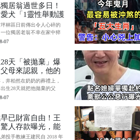
北獨居翁過世多日！
剖開，為你揭開背後的秘密！
隻愛犬「1靈性舉動護
急，聽完這篇你一定會有深刻
考，甚至可能對號入座，認出
」逼哭警消
市坪林區日前傳出令人心碎的
臘月出生之人。 1/7 &nb
，一位獨居老翁不幸在家中猝
世，直到里長發現異常報案，
8-07
人員破門而入時，才揭開這段
令人鼻酸的故事。 1/5 圖片
28天「被拋棄」爆
聯合新聞 當天是由坪林區粗
後父母來認親，他的
里長李志忠會同區公所人員通
。 救援隊伍進入屋內後發
定讓粉絲怒贊
7年，井柏然在奶奶的葬禮上，
出生28天就把他拋棄的父
他們低聲下氣地請求井柏然的
8-07
，但井柏然的選擇卻讓人淚流
 在娛樂圈混得風生水起的井
歲早已財富自由！王
，其實背後藏著一段讓人唏噓
民驚人存款曝光，能
。 出生沒多久就被父母扔下
，靠爺爺奶奶拉扯大，奶奶去
平還要當中信教練只
弟投手教練王建民自 2018 年