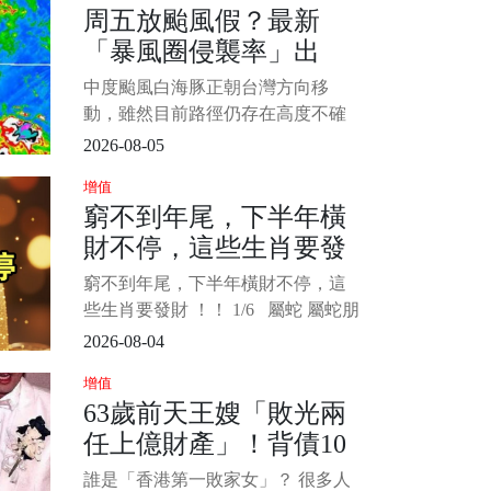
周五放颱風假？最新
內容”，其中最扎眼的說法，是大部
「暴風圈侵襲率」出
分資產留給了兩位長孫，剩下一部
分由謝霆鋒和謝婷婷分配
爐 北北基桃最高
中度颱風白海豚正朝台灣方向移
動，雖然目前路徑仍存在高度不確
定性，但北轉的幅度將直接決定對
2026-08-05
台灣的衝擊程度。 北部及東北部地
增值
區將面臨最直接的威脅，民眾最關
窮不到年尾，下半年橫
心的週五（7日）颱風假問題，氣象
財不停，這些生肖要發
署已發布最新暴風圈侵襲機率供參
考。 圖片來源：中央氣象局 1/4 根
財 ！！
窮不到年尾，下半年橫財不停，這
據
些生肖要發財 ！！ 1/6 屬蛇 屬蛇朋
友從此擺脫緊巴巴日子，下半年暗
2026-08-04
藏財氣全線爆發！過去沉潛累積的
增值
實力終於派上用場，眼光獨到一抓
63歲前天王嫂「敗光兩
就中大財，旁人看不懂的商機你隨
任上億財產」！背債10
手就撿到金山！橫財一波接一波從
四面八方湧來，舊合作送上大分
億「45歲復出拍海片」
誰是「香港第一敗家女」？ 很多人