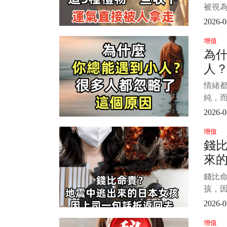
但是
拿
被視為
得到
人常
2026-0
不順，
增值
醒，
為
上，
人？
物」
的厄運
個
情緒都
別叮嚀
純，而
怒哀
2026-0
道你的
增值
真誠
錢
你毫無
來
保留
一句
錢比命
后
孩，
DN
后她被
2026-0
了這
增值
震永旺