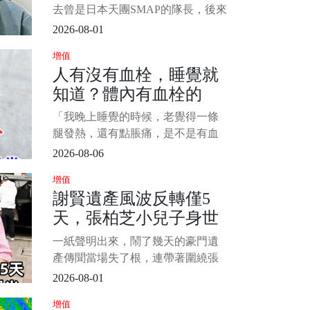
護車2度手術」憔悴模樣
去曾是日本天團SMAP的隊長，後來
曝
從偶像界轉戰綜藝圈後，靠著帥氣
2026-08-01
外型、幽默風趣的口條，受到很多
增值
觀眾的喜愛，雖然後來爆出不少醜
人有沒有血栓，睡覺就
聞，但在日本地位依然崇高。 只是
知道？體內有血栓的
2022年傳出，打拚超過30年以來，
幾乎沒有請過長假的他，突然宣布
人，睡覺常有這4種異常
「我晚上睡覺的時候，老覺得一條
停工休養1個月，後面就有知情人士
腿發熱，還有點脹痛，是不是有血
透露，
栓啊？」 一位年近六十的計程車司
2026-08-06
機在體檢時問出了這句話。 很多人
增值
會覺得，血栓這種事，一定是和醫
謝賢遺產風波反轉僅5
院有關，要麼是腦梗、要麼是肺栓
天，張柏芝小兒子身世
塞，和日常生活沒什麼關係。 其
實，身體的信號，往往不是在醫
曝光，是我們誤會了
一紙聲明出來，鬧了幾天的豪門遺
院，而是在床上最容易被發現。
產傳聞當場失了根，連帶著圍繞張
1/15
柏芝小兒子的身世猜測，也被證明
2026-08-01
從一開始就跑偏了 謝賢離世後，網
增值
路上突然冒出一份說得極細的“遺囑