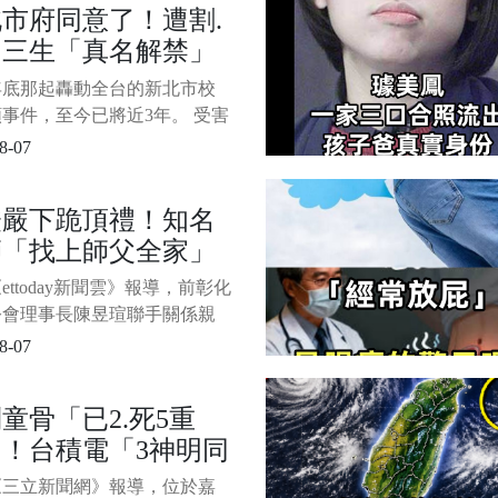
市府同意了！遭割.
示，女童遭到20歲男子岡薩
國三生「真名解禁」
犯，讓父母悲憤不已。 1/3
源：ETtod
因曝光 爸痛哭：不
3年底那起轟動全台的新北市校
是無名氏
事件，至今已將近3年。 受害
的雙親這段時間不停四處陳
8-07
就是希望社會不要只把孩子當
裡的匿名符號。 如今他們的
證嚴下跪頂禮！知名
終於達成，新北市政府昨日正
師「找上師父全家」
准，同意在公益目的下公開受
的真實姓名「楊承勳」。 1/3
濟10億 「睡黃金
ettoday新聞雲》報導，前彰化
」照片曝光
公會理事長陳昱瑄聯手關係親
「道德經老師」李世宗一家
8-07
劃了一場驚人騙局。 當慈濟
有意採購BNT疫苗時，李世
童骨「已2.死5重
大兒子李易儒以掮客身分主動
！台積電「3神明同
慈濟，陳昱瑄與李易儒初次拜
嚴法師時，立即使出佛教最高
駕」畫面曝光 急請
《三立新聞網》報導，位於嘉