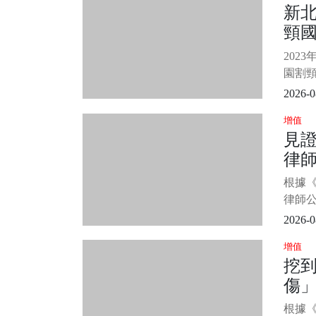
新北
內容顯
頸
雷斯侵
圖片來
原
202
再
園割頸
學生
2026-0
情，
增值
成新聞
見
心願
律
式核
害學生
詐慈
根據《
堆
律師
密的
2026-0
人，策
增值
基金會
挖到
宗的
傷」
接觸
會證
時駐
根據