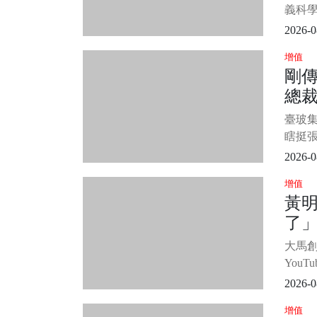
敬禮
布
義科
的話
區，
2026-0
特地邀
增值
祈願工
剛
設的
總裁
像依
供桌
女」
臺玻
穆。
女
瞎挺
議，
2026-0
總裁
增值
目。 
黃
林伯
了」
演員
女，雙
後
大馬
位女
You
舅王
2026-0
訊息
增值
居察