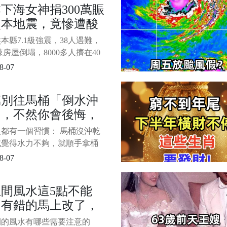
下海女神捐300萬賑
讓人心寒7月28日下午，日本
熊本地震，竟慘遭酸
給髒錢」，本尊一句
本縣7.1級強震，38人遇難，
給全網干沉默了。。
萬棟房屋倒塌，8000多人擠在40
溫的避難所里，斷水斷電，連
8-07
水都喝不上。 就在這時候，
2歲的姑娘掏了300萬日圓 ，還
萬別往馬桶「倒水沖
卡車物資送進災區。 可錢剛
」，不然你會後悔，
，罵聲就追著來了。 1/9 這
娘叫
完你就懂了
都有一個習慣： 馬桶沒沖乾
或覺得水力不夠，就順手拿桶
裡面「倒水」，想說這樣沖比
8-07
比較乾淨。 看起來好像沒什
但其實這個動作，長期下來真
間風水這5點不能
出問題，而且不少人都是「出
，有錯的馬上改了，
知道後悔」。 今天就直接跟
清楚，為什麼真的不建議這樣
然夫妻不睦，永難富
間的風水有哪些需要注意的