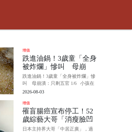
增值
跌進油鍋！3歲童「全身
被炸爛」慘叫 母崩
潰：只剩五官
跌進油鍋！3歲童「全身被炸爛」慘
叫 母崩潰：只剩五官 1/6 小孩在
玩耍時大人千萬要注意周遭環境安
2026-08-03
全，以免發生憾事。 中國一名3歲男
增值
童和小朋友追逐打鬧，結果不慎跌
罹盲腸癌宣布停工！52
進滾燙油鍋，男童送醫後全身65%的
歲綜藝大哥「消瘦臉凹
面積燒傷，媽媽看了崩潰喊「就像
被剝了皮的羔羊一樣」。
進去」公司鬆口「叫救
日本主持界大哥「中居正廣」，過