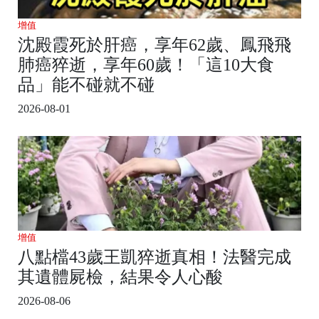
增值
沈殿霞死於肝癌，享年62歲、鳳飛飛
肺癌猝逝，享年60歲！「這10大食
品」能不碰就不碰
2026-08-01
增值
八點檔43歲王凱猝逝真相！法醫完成
其遺體屍檢，結果令人心酸
2026-08-06