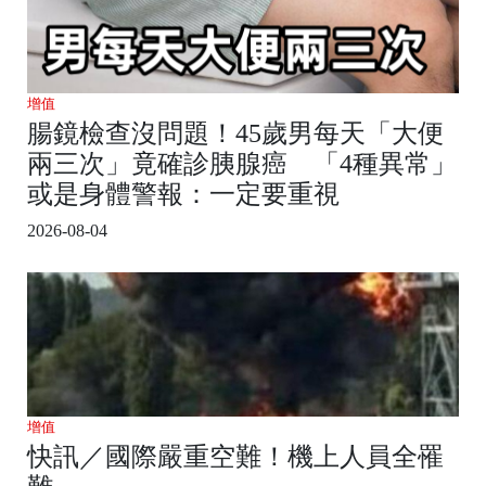
增值
腸鏡檢查沒問題！45歲男每天「大便
兩三次」竟確診胰腺癌 「4種異常」
或是身體警報：一定要重視
2026-08-04
增值
快訊／國際嚴重空難！機上人員全罹