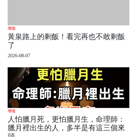
增值
黃泉路上的剩飯！看完再也不敢剩飯
了
2026-08-07
增值
人怕臘月死，更怕臘月生，命理師：
臘月裡出生的人，多半是有這三個來
頭