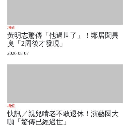
增值
黃明志驚傳「他過世了」！鄰居聞異
臭「2周後才發現」
2026-08-07
增值
快訊／親兒啃老不敢退休！演藝圈大
咖「驚傳已經過世」