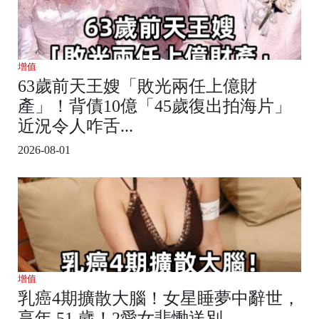
增值
63歲前天王嫂「敗光兩任上億財
產」！背債10億「45歲復出拍海片」
近況令人咋舌...
2026-08-01
增值
乳癌4期擴散大腦！女星睡夢中辭世，
享年 51 歲！2愛女悲慟送別...