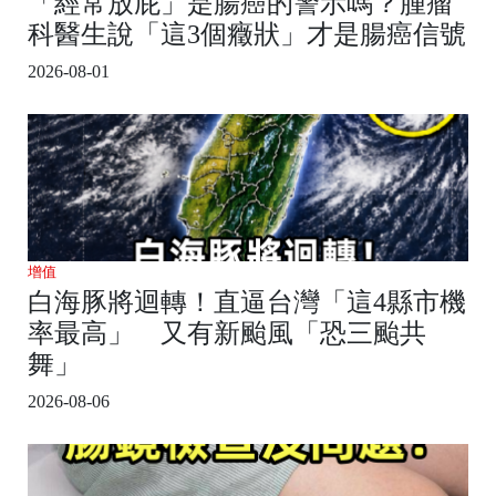
「經常放屁」是腸癌的警示嗎？腫瘤
科醫生說「這3個癥狀」才是腸癌信號
2026-08-01
增值
白海豚將迴轉！直逼台灣「這4縣市機
率最高」 又有新颱風「恐三颱共
舞」
2026-08-06