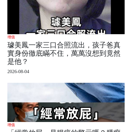
增值
璩美鳳一家三口合照流出，孩子爸真
實身份徹底瞞不住，萬萬沒想到竟然
是他？
2026-08-04
增值