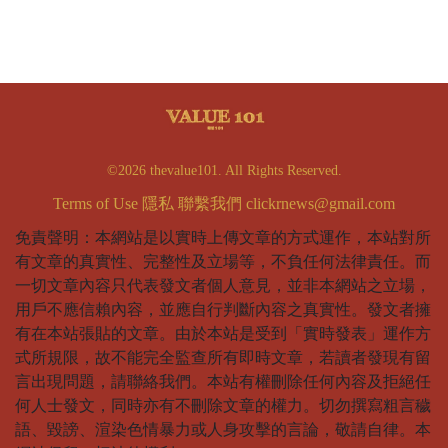
©2026 thevalue101. All Rights Reserved.
Terms of Use
隱私
聯繫我們
clickrnews@gmail.com
免責聲明：本網站是以實時上傳文章的方式運作，本站對所
有文章的真實性、完整性及立場等，不負任何法律責任。而
一切文章內容只代表發文者個人意見，並非本網站之立場，
用戶不應信賴內容，並應自行判斷內容之真實性。發文者擁
有在本站張貼的文章。由於本站是受到「實時發表」運作方
式所規限，故不能完全監查所有即時文章，若讀者發現有留
言出現問題，請聯絡我們。本站有權刪除任何內容及拒絕任
何人士發文，同時亦有不刪除文章的權力。切勿撰寫粗言穢
語、毀謗、渲染色情暴力或人身攻擊的言論，敬請自律。本