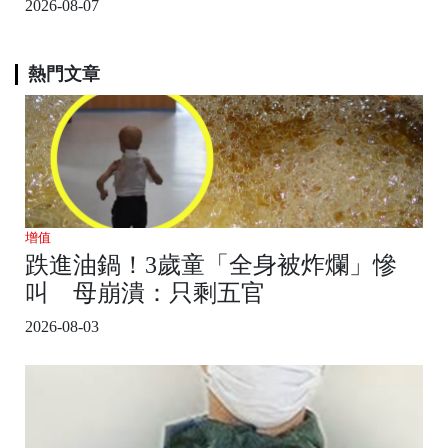
2026-08-07
熱門文章
增值
跌進油鍋！3歲童「全身被炸爛」慘
叫 母崩潰：只剩五官
2026-08-03