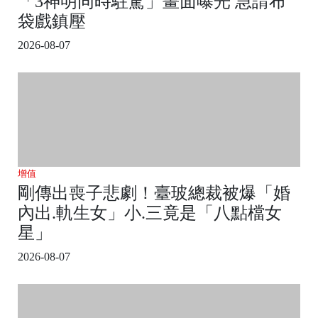
「3神明同時駐駕」畫面曝光 急請布
袋戲鎮壓
2026-08-07
增值
剛傳出喪子悲劇！臺玻總裁被爆「婚
內出.軌生女」小.三竟是「八點檔女
星」
2026-08-07