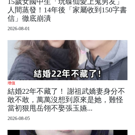
15歲女國中生「玩碟仙愛上鬼男友」
人間蒸發！14年後「家屬收到150字書
信」徹底崩潰
2026-08-01
增值
結婚22年不藏了！ 謝祖武嬌妻身分不
敢不敢，萬萬沒想到原來是她，難怪
當初狠甩岳翎不娶張玉嬿...
2026-08-05