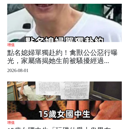
增值
點名媳婦單獨赴約！禽獸公公惡行曝
光，家屬痛揭她生前被騷擾經過...
2026-08-01
增值