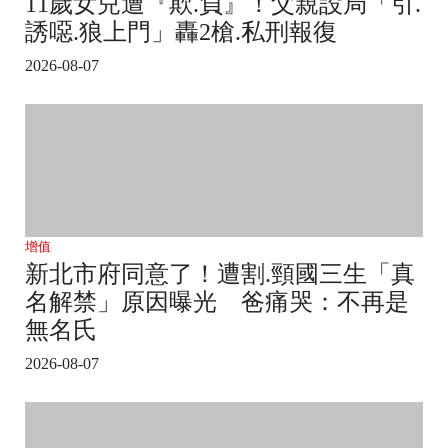
11歲女兒遭『欺.負』！父親設局「引.
誘噁.狼上門」轟2槍.私刑報復
2026-08-07
增值
新北市府同意了！遭割.頸國三生「真
名解禁」原因曝光 爸痛哭：不再是
無名氏
2026-08-07