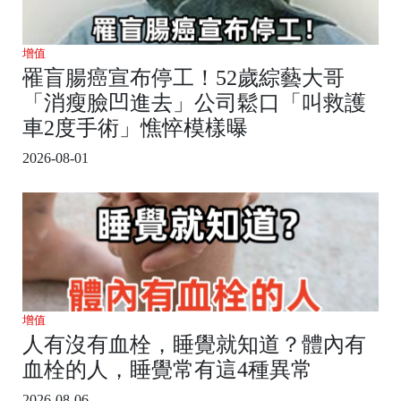
增值
罹盲腸癌宣布停工！52歲綜藝大哥
「消瘦臉凹進去」公司鬆口「叫救護
車2度手術」憔悴模樣曝
2026-08-01
增值
人有沒有血栓，睡覺就知道？體內有
血栓的人，睡覺常有這4種異常
2026-08-06