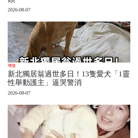
2026-08-07
增值
新北獨居翁過世多日！13隻愛犬「1靈
性舉動護主」逼哭警消
2026-08-07