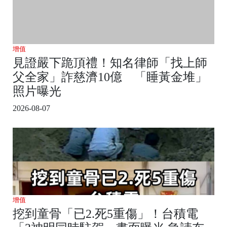
增值
見證嚴下跪頂禮！知名律師「找上師
父全家」詐慈濟10億 「睡黃金堆」
照片曝光
2026-08-07
增值
挖到童骨「已2.死5重傷」！台積電