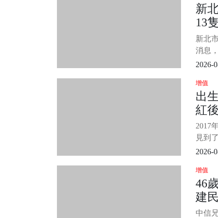
新
層層
13
別著
的思
主
新北
身邊的
消息
然離
2026-0
警消
增值
感人卻
出生
來源：
紅
窟里
報此事
決
201
見到了
母，
2026-0
原諒
增值
滿面。
46
柏然
建
的往事
不管
躺
中信兄