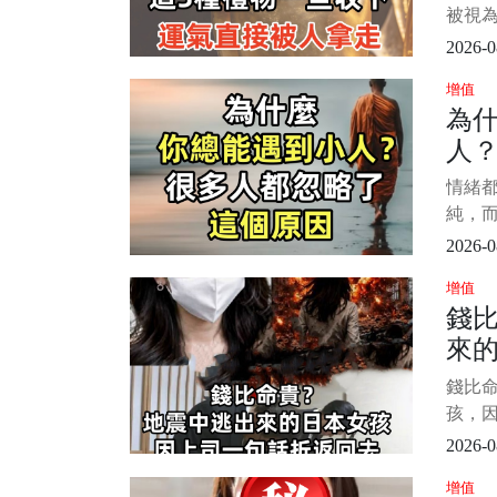
但是
拿
被視為
得到
人常
2026-0
不順，
增值
醒，
為
上，
人？
物」
的厄運
個
情緒都
別叮嚀
純，而
怒哀
2026-0
道你的
增值
真誠
錢
你毫無
來
保留
一句
錢比命
后
孩，
DN
后她被
2026-0
了這
增值
震永旺