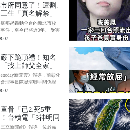
市府同意了！遭割.
示，女童遭到20歲男子岡薩
國三生「真名解禁」
犯，讓父母悲憤不已。 1/3
源：ETtod
因曝光 爸痛哭：不
3年底那起轟動全台的新北市校
是無名氏
事件，至今已將近3年。 受害
的雙親這段時間不停四處陳
8-07
就是希望社會不要只把孩子當
裡的匿名符號。 如今他們的
證嚴下跪頂禮！知名
終於達成，新北市政府昨日正
師「找上師父全家」
准，同意在公益目的下公開受
的真實姓名「楊承勳」。 1/3
濟10億 「睡黃金
ettoday新聞雲》報導，前彰化
」照片曝光
公會理事長陳昱瑄聯手關係親
「道德經老師」李世宗一家
8-07
劃了一場驚人騙局。 當慈濟
有意採購BNT疫苗時，李世
童骨「已2.死5重
大兒子李易儒以掮客身分主動
！台積電「3神明同
慈濟，陳昱瑄與李易儒初次拜
嚴法師時，立即使出佛教最高
駕」畫面曝光 急請
《三立新聞網》報導，位於嘉