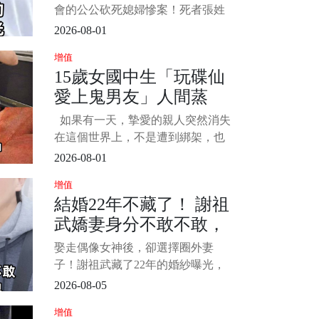
被
過...
會的公公砍死媳婦慘案！死者張姓
女店長獨自前往公婆住處接 4 歲女
2026-08-01
兒時，慘遭 66 歲張姓公公砍殺近百
增值
刀身亡。 死者弟弟獨家接受採訪，
15歲女國中生「玩碟仙
還原案發當天公公如何點名要求姊
愛上鬼男友」人間蒸
姊親自來接小孩，質疑根本是精心
布局的奪命陷阱。 更令人不寒而慄
發！14年後「家屬收到
如果有一天，摯愛的親人突然消失
的是，檢警相驗後發現
150字書信」徹底崩潰
在這個世界上，不是遭到綁架，也
不是被歹徒害命，而是就這樣失蹤
2026-08-01
了，大家內心是會有多煎熬呢？ 日
增值
前在一個協尋網站中，一個女孩備
結婚22年不藏了！ 謝祖
受關注，她已經失蹤了14年，但是
武嬌妻身分不敢不敢，
在各方調查下，卻始終沒有消息，
唯一的證物，又是遺留在書包中的
萬萬沒想到原來是她，
娶走偶像女神後，卻選擇圈外妻
一封信，內容曝光，震驚當地人，
難怪當初狠甩岳翎不娶
子！謝祖武藏了22年的婚紗曝光，
張玉嬿...
網友：難怪當年放棄岳翎和張玉嬿
2026-08-05
提起謝祖武，很多觀眾第一時間想
增值
到的，或許還是那個在電視劇裡總