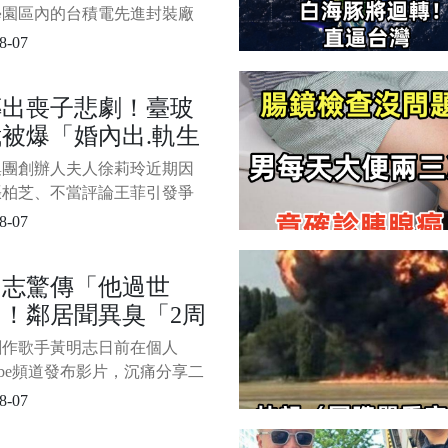
「下跪頂禮」，透過精心設計
袋戲鎮壓
學園區內的台積電先進封裝廠
術，
今日適逢關聖帝君聖誕千秋，
8-07
請布袋戲團進場演出， 1/6
程平安順遂。 廠區內臨時搭
傳出喪子悲劇！臺玻
鐵皮屋神壇首度曝光，三尊神
被爆「婚內出.軌生
序為土地公、關公及地藏王，
擺滿祝賀壽塔，場面莊嚴肅
小.三竟是「八點檔
集團創辦人夫人徐莉玲近期因
星」
張柏芝、不當評論王菲引發爭
又傳出喪子悲劇，使她與臺玻
8-07
林伯實的婚姻生活再度受到矚
根據《ETtoday新聞雲》報導，
明志驚傳「他過世
實過往曾在婚姻期間與知名女
！鄰居聞異臭「2周
發生婚外情，並育有一名私生
方還曾為此鬧上法院。 而這
才發現」
創作歌手黃明志日前在個人
星如今已徹底退出演藝圈，
Tube頻道發布影片，沉痛分享二
光文數月前於異國孤獨辭世的
8-07
，遺體在住處超過一週才被鄰
覺異味報案尋獲，令他悲痛不