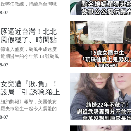
年，他們突然冒出來求原諒。
...
手丘轉任教練，持續為台灣職
境注入心力，並多次隨台灣隊
8-07
際賽事。 體育主播徐展元
）日分享前幾日在桃園球場與王
海豚逼近台灣！北北
面的對話， 1/4 透露現年 46
颱風假穩了、時間點
建民其實早在 10 年前就已實
富自由，之所以決
光，中南部難度很
時節進入盛夏，颱風生成速度
近期誕生的今年第 13 號颱風
豚」目前持續逼近台灣。 1/4
8-07
氣象署最新公布的「各主要城
島 120 小時颱風暴風侵襲機
歲女兒遭『欺.負』！
示， 未來 5 天北台灣與東北
設局「引.誘噁.狼上
區受暴風圈影響的可能性最
民眾需密切留意最
轟2槍.私刑報復
《紐約郵報》報導，美國俄亥
格羅夫市發生一起令人震驚的
 一名11歲女童在家中遭到侵
8-07
母親在孩子手機裡意外發現侵
後，案情才因此曝光。 影片