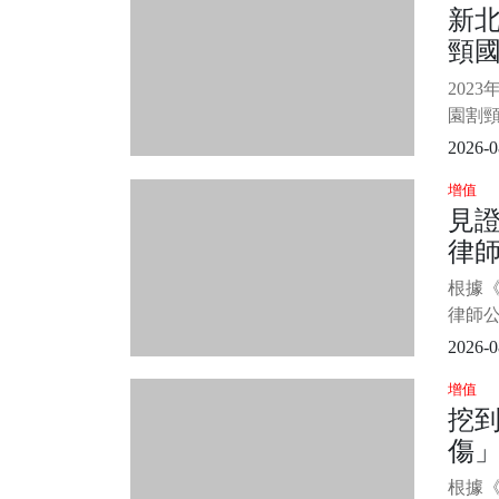
新北
內容顯
頸
雷斯侵
圖片來
原
202
再
園割頸
學生
2026-0
情，
增值
成新聞
見
心願
律
式核
害學生
詐慈
根據《
堆
律師
密的
2026-0
人，策
增值
基金會
挖到
宗的
傷」
接觸
會證
時駐
根據