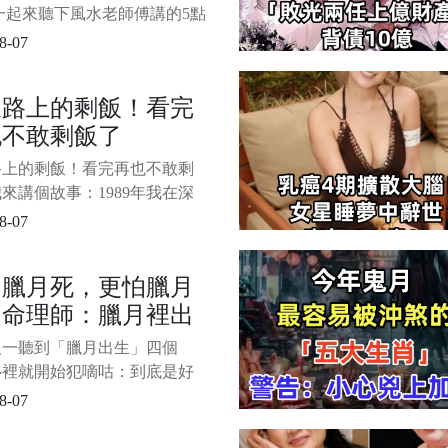
/4
一起來聽下風水老師傅講的5點
 1/4 1、忌沖床沖大門很多人
8-07
所沖門，就說要破財。 可是
人不但不破財，反而有桃花。
泉路上的剩飯！看完
破財只是一種表象而已，引發
也不敢剩飯了
不同而已。 比如廁所沖書
稱為穢氣
路上的剩飯！看完再也不敢剩
來講個故事：1989年我在深
李麗與李珊兩姐妹， 都是非
8-07
優秀且能幹的女孩子。 1/6
做生意發財後，天天大吃大
怕臘月死，更怕臘月
很多菜，就吃一點點。 有一
，命理師：臘月裡出
姐李麗因乳腺癌走了，妹妹李
不欲生，每天思念姐姐。
的人，多半是有這三
人一聽到「臘月出生」四個
來頭
心裡就開始犯嘀咕：到底是好
是苦命呢？ 老話總說「人怕
8-07
死，更怕臘月生」，怎麼理
今天我們就把臘月出生的命理