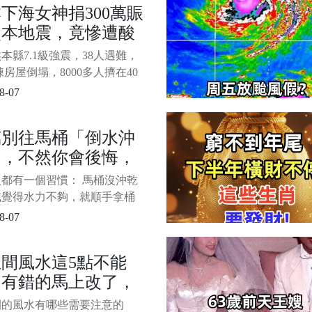
下海女神捐300萬賑
讓人心寒7月28日下午，日本
熊本地震，竟慘遭酸
給髒錢」，本尊一句
本縣7.1級強震，38人遇難，
給全網干沉默了。。
萬棟房屋倒塌，8000多人擠在40
溫的避難所里，斷水斷電，連
8-07
水都喝不上。 就在這時候，
2歲的姑娘掏了300萬日圓 ，還
萬別往馬桶「倒水沖
卡車物資送進災區。 可錢剛
」，不然你會後悔，
，罵聲就追著來了。 1/9 這
娘叫
完你就懂了
都有一個習慣： 馬桶沒沖乾
或覺得水力不夠，就順手拿桶
裡面「倒水」，想說這樣沖比
8-07
比較乾淨。 看起來好像沒什
但其實這個動作，長期下來真
間風水這5點不能
出問題，而且不少人都是「出
，有錯的馬上改了，
知道後悔」。 今天就直接跟
清楚，為什麼真的不建議這樣
然夫妻不睦，永難富
間的風水有哪些需要注意的