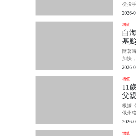
世那
因4字
從投
棒環
2026-0
征戰國
增值
（4
白
建民見
基
歲的王
現財
曝
隨著
高...
加快，
「白海
2026-0
中央
增值
市及離
11
率」顯
父親
部地
高，
門」
根據
俄州
案件，
2026-0
害，
增值
犯影片