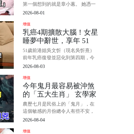
紅，意外驚
近況令人咋舌...
第一個想到的就是章小蕙。 她憑一
己之力讓兩任億萬富豪破產，自己
2026-08-01
也背上2.5億巨債（約新台幣10.3
增值
億）。 為了翻身，45歲的她不惜接
乳癌4期擴散大腦！女星
拍[大尺度]電影，轟動全城。 如今62
睡夢中辭世，享年 51
歲的她回看半生，坦言最後悔的就
是嫁給鍾鎮濤。 1/8
歲！2愛女悲慟送別...
51歲前港姐吳文忻（現名吳忻熹）
前年乳癌復發並惡化到第四期，今
家屬於她社群宣佈辭世噩耗：「致
2026-08-03
所有關心吳文忻的朋友，我們懷著
增值
悲痛和不捨的心情告訴大家，阿Nat
今年鬼月最容易被沖煞
已於今早在醫院睡夢中安詳離世。
的「五大生肖」 玄學家
1/4 Natalie 是在星期日晚入院，在
最後的日子家人和最好的朋友
警告：小心「兇上加
農歷七月是民俗上的「鬼月」，在
兇」
這個敏感的月份總令人有些不安，
所以我們寧可信其有，遵從老祖宗
2026-08-04
的文化智慧避免一些行為，除了保
增值
平安之外，說不定還能帶來好運。