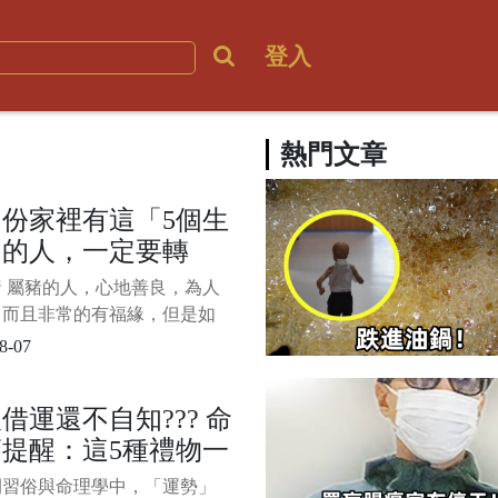
登入
熱門文章
份家裡有這「5個生
」的人，一定要轉
！好運連連！
 屬豬的人，心地善良，為人
，而且非常的有福緣，但是如
肖豬的時運不濟，在生活中可
8-07
會遇到很多麻煩、吃不少苦
8月開始運勢大旺，橫財賺千
借運還不自知??? 命
大富特富，運勢大漲收入翻
提醒：這5種禮物一
不發財都難。 屬豬的人心寬
，沒有很多野心，容易知足，
收下，運氣直接被人
間習俗與命理學中，「運勢」