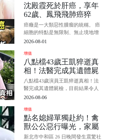
沈殿霞死於肝癌，享年
下面小編為大家盤點在鬼月容易被
62歲、鳳飛飛肺癌猝
沖煞的生肖排行，趕緊來看看吧！
看看這裡面是否有你的生肖。 1/6
逝，享年60歲！「這10
癌癥是一大類惡性腫瘤的統稱。 癌
大食品」能不碰就不碰
細胞的特點是無限制、無止境地增
生，使患者體內的營養物質被大量
2026-08-01
消耗；癌細胞釋放出多種毒素，使
增值
人體產生一系列癥狀；癌細胞還可
八點檔43歲王凱猝逝真
轉移到全身各處生長繁殖，導致人
相！法醫完成其遺體屍
體消瘦、無力、貧血、食欲不振、
發熱以及嚴重的臟器功能受損等
檢，結果令人心酸
八點檔43歲演員王凱猝逝真相！法
等。 1/5 &nbs
醫完成其遺體屍檢，目前結果令人
心酸，還需進壹步調查！ 誰也沒想
2026-08-06
到，43歲的演員王凱，前一天還在
增值
片場正常拍戲、和工作人員確認第
點名媳婦單獨赴約！禽
二天的通告，隔天卻突然被發現倒
獸公公惡行曝光，家屬
臥家中，再也沒有醒來。 1/4 7月26
日，台灣演員王凱、本名王建隆，
痛揭她生前被騷擾經
新北市中和區 26 日晚間發生震驚社