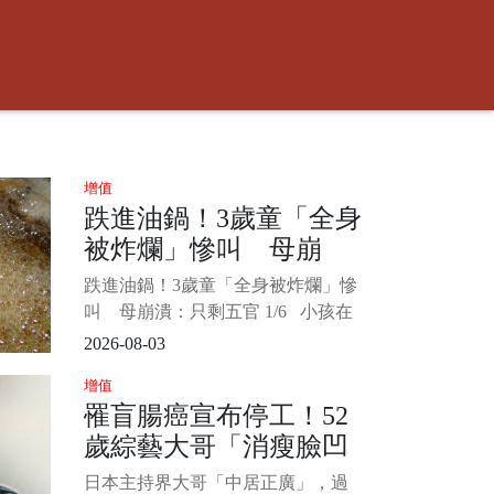
增值
跌進油鍋！3歲童「全身
被炸爛」慘叫 母崩
潰：只剩五官
跌進油鍋！3歲童「全身被炸爛」慘
叫 母崩潰：只剩五官 1/6 小孩在
玩耍時大人千萬要注意周遭環境安
2026-08-03
全，以免發生憾事。 中國一名3歲男
增值
童和小朋友追逐打鬧，結果不慎跌
罹盲腸癌宣布停工！52
進滾燙油鍋，男童送醫後全身65%的
歲綜藝大哥「消瘦臉凹
面積燒傷，媽媽看了崩潰喊「就像
被剝了皮的羔羊一樣」。
進去」公司鬆口「叫救
日本主持界大哥「中居正廣」，過