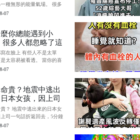
偏偏就是這種性格，特別容易
走，千萬別不當回事
一種無形的能量氣場。 很多
財
覺得莫名其妙開始倒楣、事事
8-07
卻找不出原因。 命理師提
有時候問題並非出在自己身
什麼你總能遇到小
而是因為收下了不該收的「禮
 很多人都忽略了這
，無意間將自己的好運與對方
交換了。 以下是命理專家特
原因
寫在臉上 有些人不是太單
的 5 種容易隱含「借
是太容易被看透。 當你的喜
樂都藏不住，別人就更容易知
8-07
弱點。 1/6 見面就掏心掏肺
是優點，但不是所有人都值得
比命貴？地震中逃出
保留。 認識越淺的人，越要
的日本女孩，因上司
幾分分寸感。
話折返回去，5分鐘
貴？ 地震中逃出來的日本女
她被炸得只剩
因上司一句話折返回去，5分鐘
A……
炸得只剩DNA…… 1/10 為
8-07
點錢把命搭進去了——熊本地
22歲女店員死亡事件，背後