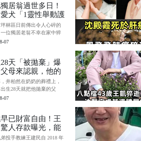
北獨居翁過世多日！
剖開，為你揭開背後的秘密！
隻愛犬「1靈性舉動護
急，聽完這篇你一定會有深刻
考，甚至可能對號入座，認出
」逼哭警消
市坪林區日前傳出令人心碎的
臘月出生之人。 1/7 &nb
，一位獨居老翁不幸在家中猝
世，直到里長發現異常報案，
8-07
人員破門而入時，才揭開這段
令人鼻酸的故事。 1/5 圖片
28天「被拋棄」爆
聯合新聞 當天是由坪林區粗
後父母來認親，他的
里長李志忠會同區公所人員通
。 救援隊伍進入屋內後發
定讓粉絲怒贊
7年，井柏然在奶奶的葬禮上，
出生28天就把他拋棄的父
他們低聲下氣地請求井柏然的
8-07
，但井柏然的選擇卻讓人淚流
 在娛樂圈混得風生水起的井
歲早已財富自由！王
，其實背後藏著一段讓人唏噓
民驚人存款曝光，能
。 出生沒多久就被父母扔下
，靠爺爺奶奶拉扯大，奶奶去
平還要當中信教練只
弟投手教練王建民自 2018 年