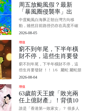
周五放颱風假？最新
內容”，其中最扎眼的說法，是大部
「暴風圈侵襲率」出
分資產留給了兩位長孫，剩下一部
分由謝霆鋒和謝婷婷分配
爐 北北基桃最高
中度颱風白海豚正朝台灣方向移
動，雖然目前路徑仍存在高度不確
定性，但北轉的幅度將直接決定對
2026-08-05
台灣的衝擊程度。 北部及東北部地
增值
區將面臨最直接的威脅，民眾最關
窮不到年尾，下半年橫
心的週五（7日）颱風假問題，氣象
財不停，這些生肖要發
署已發布最新暴風圈侵襲機率供參
考。 圖片來源：中央氣象局 1/4 根
財 ！！
窮不到年尾，下半年橫財不停，這
據
些生肖要發財 ！！ 1/6 屬蛇 屬蛇朋
友從此擺脫緊巴巴日子，下半年暗
2026-08-04
藏財氣全線爆發！過去沉潛累積的
增值
實力終於派上用場，眼光獨到一抓
63歲前天王嫂「敗光兩
就中大財，旁人看不懂的商機你隨
任上億財產」！背債10
手就撿到金山！橫財一波接一波從
四面八方湧來，舊合作送上大分
億「45歲復出拍海片」
誰是「香港第一敗家女」？ 很多人