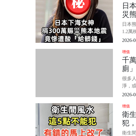
日本
的真相
災
熊本
「
日本熊
話
1.2
度高
2026-0
口乾凈
增值
一個2
千
拉了一
廁
捐出去
個姑
看
很多人
淨，
子往
2026-0
較快、
增值
麼，
衛生
的會
犯
事了才
你講
不
衛生