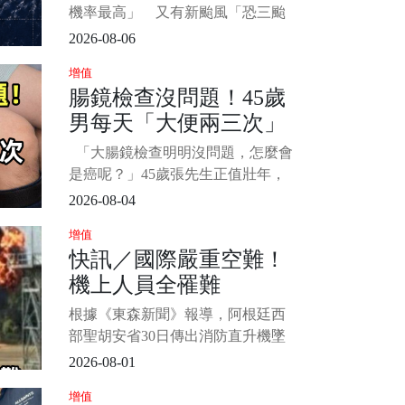
三颱共舞」
機率最高」 又有新颱風「恐三颱
共舞」 1/5 西北太平洋海域颱風接
2026-08-06
力生成！根據《ETtoday新聞雲》報
增值
導，目前海面上除了中度颱風「白
腸鏡檢查沒問題！45歲
海豚」及輕度颱風「鯨魚」之外，
男每天「大便兩三次」
白海豚東側的熱帶擾動96W最快周四
就會生成今
竟確診胰腺癌 「4種異
「大腸鏡檢查明明沒問題，怎麼會
常」或是身體警報：一
是癌呢？」45歲張先生正值壯年，
定要重視
排便也挺規律，一天大便一次。 半
2026-08-04
年前，張先生忽然開始了腹瀉，大
增值
便也不成形，本來頻率不高，也就
快訊／國際嚴重空難！
懷疑吃錯東西， 腸胃不舒服罷了...
機上人員全罹難
後來從一天拉一次，變成一天腹瀉
三四次，尤其吃了肉類食物後， 排
根據《東森新聞》報導，阿根廷西
泄物還夾帶
部聖胡安省30日傳出消防直升機墜
落憾事，機上7名救災人員全數喪
2026-08-01
生。 這架貝爾412型直升機原訂前往
增值
鄰省拉里奧哈執行滅火任務，卻在