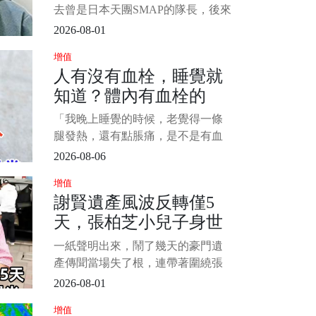
護車2度手術」憔悴模樣
去曾是日本天團SMAP的隊長，後來
曝
從偶像界轉戰綜藝圈後，靠著帥氣
2026-08-01
外型、幽默風趣的口條，受到很多
增值
觀眾的喜愛，雖然後來爆出不少醜
人有沒有血栓，睡覺就
聞，但在日本地位依然崇高。 只是
知道？體內有血栓的
2022年傳出，打拚超過30年以來，
幾乎沒有請過長假的他，突然宣布
人，睡覺常有這4種異常
「我晚上睡覺的時候，老覺得一條
停工休養1個月，後面就有知情人士
腿發熱，還有點脹痛，是不是有血
透露，
栓啊？」 一位年近六十的計程車司
2026-08-06
機在體檢時問出了這句話。 很多人
增值
會覺得，血栓這種事，一定是和醫
謝賢遺產風波反轉僅5
院有關，要麼是腦梗、要麼是肺栓
天，張柏芝小兒子身世
塞，和日常生活沒什麼關係。 其
實，身體的信號，往往不是在醫
曝光，是我們誤會了
一紙聲明出來，鬧了幾天的豪門遺
院，而是在床上最容易被發現。
產傳聞當場失了根，連帶著圍繞張
1/15
柏芝小兒子的身世猜測，也被證明
2026-08-01
從一開始就跑偏了 謝賢離世後，網
增值
路上突然冒出一份說得極細的“遺囑