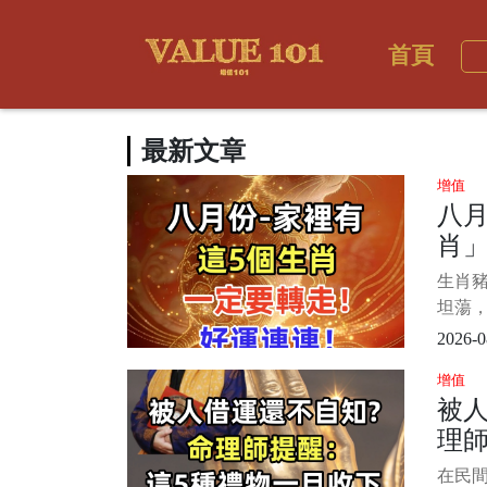
首頁
最新文章
增值
八月
肖
走
生肖豬
坦蕩
果生
2026-0
能也
增值
頭。 
被人
萬，
理師
倍，想
體胖
旦
在民