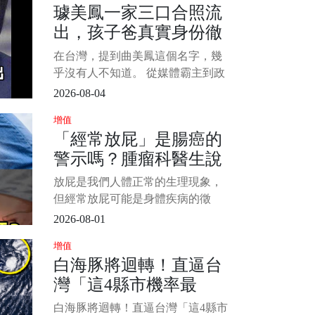
璩美鳳一家三口合照流
是深情又讓人心疼的男人。 他演過
出，孩子爸真實身份徹
溫暖幽默的老師，也演過病弱深情
的富家少爺，更憑藉《啞巴新娘》
底瞞不住，萬萬沒想到
在台灣，提到曲美鳳這個名字，幾
裡的周少樸一角，讓無數觀眾哭紅
竟然是他？
乎沒有人不知道。 從媒體霸主到政
了眼。 劇中的他
壇風雲人物，再到捲入舉國震驚的
2026-08-04
[偷.拍]風波，她的人生經歷宛如跌宕
增值
起伏的大女主劇本。 最近，曲美鳳
「經常放屁」是腸癌的
一家三口的合照流出，讓外界發現
警示嗎？腫瘤科醫生說
她的孩子父親竟然是曾經爆炸醜聞
中的某位熟人，網友紛紛表示「這
「這3個癥狀」才是腸癌
放屁是我們人體正常的生理現象，
反轉簡直比電視劇還瘋狂！」 1/4
信號
但經常放屁可能是身體疾病的徵
兆，然而，是否經常放屁意味著腸
2026-08-01
癌？ 目前為止，並無研究表明經常
增值
放屁與腸癌有什麼直接聯繫。 那麼
白海豚將迴轉！直逼台
為什麼有些人會經常放屁？ 而腸癌
灣「這4縣市機率最
的警示信號又有哪些呢？ 今天我們
來簡單介紹一下： 1/6 為什麼有些
高」 又有新颱風「恐
白海豚將迴轉！直逼台灣「這4縣市