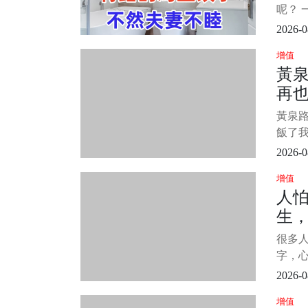
做 1
呢？ 
問題。
2026-0
一見廁
增值
有些
黃
況且
再
的手段
房，
黃泉
飯了我
圳認識
2026-0
常美麗
增值
她們
人
喝，點
生
天姐
珊痛
生
很多
個
字，
命，還
2026-0
臘月
增值
解？ 