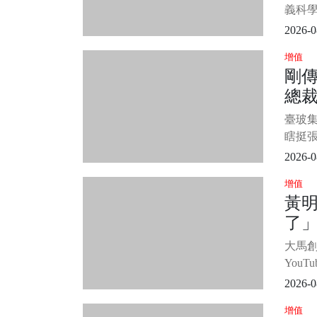
敬禮
布
義科
的話
區，
2026-0
特地邀
增值
祈願工
剛
設的
總裁
像依
供桌
女」
臺玻
穆。
女
瞎挺
議，
2026-0
總裁
增值
目。 
黃
林伯
了」
演員
女，雙
後
大馬
位女
You
舅王
2026-0
訊息
增值
居察